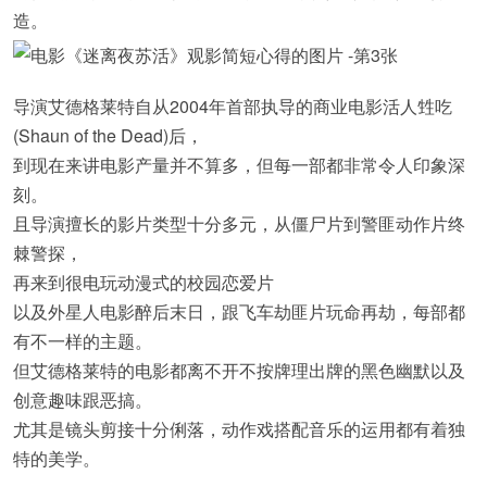
造。
导演艾德格莱特自从2004年首部执导的商业电影活人甡吃
(Shaun of the Dead)后，
到现在来讲电影产量并不算多，但每一部都非常令人印象深
刻。
且导演擅长的影片类型十分多元，从僵尸片到警匪动作片终
棘警探，
再来到很电玩动漫式的校园恋爱片
以及外星人电影醉后末日，跟飞车劫匪片玩命再劫，每部都
有不一样的主题。
但艾德格莱特的电影都离不开不按牌理出牌的黑色幽默以及
创意趣味跟恶搞。
尤其是镜头剪接十分俐落，动作戏搭配音乐的运用都有着独
特的美学。