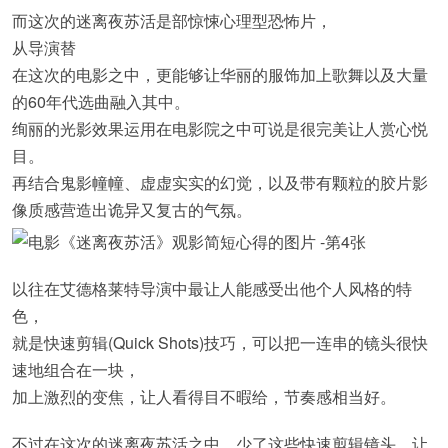
而这次的迷离夜苏活是部惊悚心理型恐怖片，
从导演替
在这次的电影之中，更能够让华丽的服饰加上歌舞以及大量
的60年代选曲融入其中。
绚丽的光影效果运用在电影院之中可说是很完美让人赏心悦
目。
再结合鬼影幢幢、虚虚实实的幻觉，以及带有颗粒的胶片影
像质感营造出诡异又复古的气氛。
以往在艾德格莱特导演中最让人能感受出他个人风格的特
色，
就是快速剪辑(Quick Shots)技巧，可以把一连串的镜头很快
速地组合在一块，
加上激烈的变焦，让人看得目不暇给，节奏感相当好。
不过在这次的迷离夜苏活之中，少了这些快速剪辑镜头，让