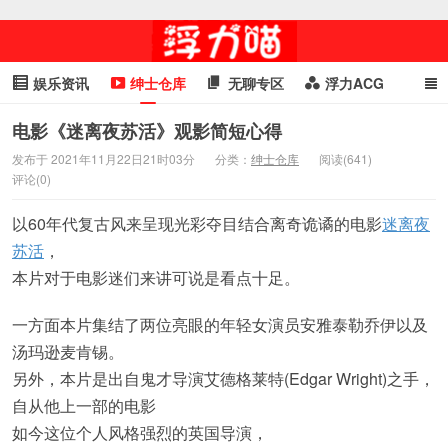
娱乐资讯
绅士仓库
无聊专区
浮力ACG
浮力GIF
明星头条
浮力资讯
头条女神
萌妹专区
电影《迷离夜苏活》观影简短心得
发布于 2021年11月22日21时03分
分类：
绅士仓库
阅读(641)
cosplay
喵星闻
评论(0)
以60年代复古风来呈现光彩夺目结合离奇诡谲的电影
迷离夜
苏活
，
本片对于电影迷们来讲可说是看点十足。
一方面本片集结了两位亮眼的年轻女演员安雅泰勒乔伊以及
汤玛逊麦肯锡。
另外，本片是出自鬼才导演艾德格莱特(Edgar Wright)之手，
自从他上一部的电影
如今这位个人风格强烈的英国导演，