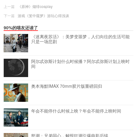
上一篇
《原神》烟绯cosplay
下一篇
游戏《笼中窥梦》游玩心得浅谈
90%的喵友还读了
《迷离夜苏活》：美梦变噩梦，人们向往的生活可能
只是一场悲剧
阿尔忒弥斯计划什么时候播？阿尔忒弥斯计划上映时
间
奥本海默IMAX 70mm胶片版重磅回归
年会不能停什么时候上映？年会不能停上映时间
怒潮：兄弟同心，解恨狂潮引爆电影后续