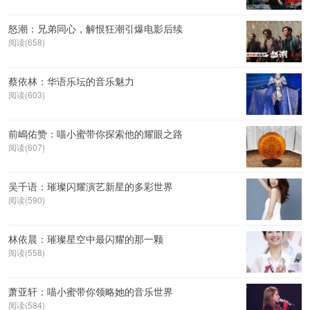
怒潮：兄弟同心，解恨狂潮引爆电影后续
阅读(658)
蔡依林：华语乐坛的音乐魅力
阅读(603)
前嶋佑赞：喵小蜜带你探索他的耀眼之路
阅读(607)
吴千语：璀璨闪耀演艺新星的多彩世界
阅读(590)
林依晨：璀璨星空中最闪耀的那一颗
阅读(558)
萧亚轩：喵小蜜带你领略她的音乐世界
阅读(584)