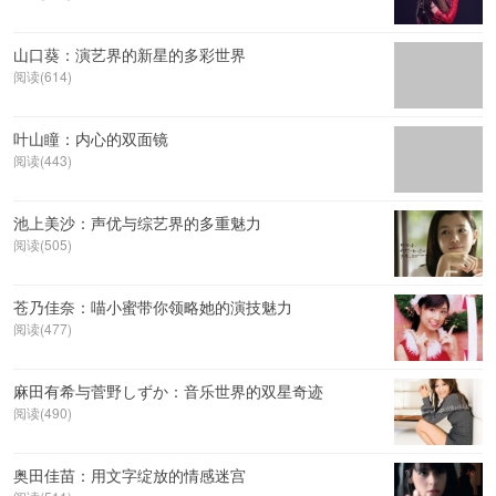
山口葵：演艺界的新星的多彩世界
阅读(614)
叶山瞳：内心的双面镜
阅读(443)
池上美沙：声优与综艺界的多重魅力
阅读(505)
苍乃佳奈：喵小蜜带你领略她的演技魅力
阅读(477)
麻田有希与菅野しずか：音乐世界的双星奇迹
阅读(490)
奥田佳苗：用文字绽放的情感迷宫