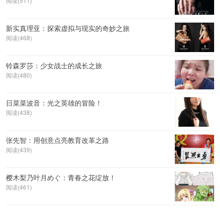
阅读(511)
新实真理亚：探索虚拟与现实的奇妙之旅
阅读(468)
铃森罗莎：少女战士的成长之旅
阅读(480)
日菜菜波音：光之英雄的冒险！
阅读(438)
张先智：用创意点亮教育改革之路
阅读(439)
樱木梨乃叶月めぐ：青春之花绽放！
阅读(461)