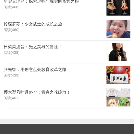
新实真理亚：探索虚拟与现实的奇妙之旅
阅读(468)
铃森罗莎：少女战士的成长之旅
阅读(480)
日菜菜波音：光之英雄的冒险！
阅读(438)
张先智：用创意点亮教育改革之路
阅读(439)
樱木梨乃叶月めぐ：青春之花绽放！
阅读(461)