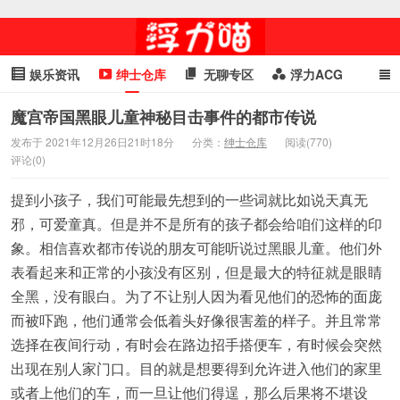
娱乐资讯
绅士仓库
无聊专区
浮力ACG
浮力GIF
明星头条
浮力资讯
头条女神
萌妹专区
魔宫帝国黑眼儿童神秘目击事件的都市传说
发布于 2021年12月26日21时18分
分类：
绅士仓库
阅读(770)
cosplay
喵星闻
评论(0)
提到小孩子，我们可能最先想到的一些词就比如说天真无
邪，可爱童真。但是并不是所有的孩子都会给咱们这样的印
象。相信喜欢都市传说的朋友可能听说过黑眼儿童。他们外
表看起来和正常的小孩没有区别，但是最大的特征就是眼睛
全黑，没有眼白。为了不让别人因为看见他们的恐怖的面庞
而被吓跑，他们通常会低着头好像很害羞的样子。并且常常
选择在夜间行动，有时会在路边招手搭便车，有时候会突然
出现在别人家门口。目的就是想要得到允许进入他们的家里
或者上他们的车，而一旦让他们得逞，那么后果将不堪设