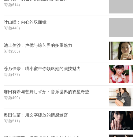
阅读(614)
叶山瞳：内心的双面镜
阅读(443)
池上美沙：声优与综艺界的多重魅力
阅读(505)
苍乃佳奈：喵小蜜带你领略她的演技魅力
阅读(477)
麻田有希与菅野しずか：音乐世界的双星奇迹
阅读(490)
奥田佳苗：用文字绽放的情感迷宫
阅读(511)