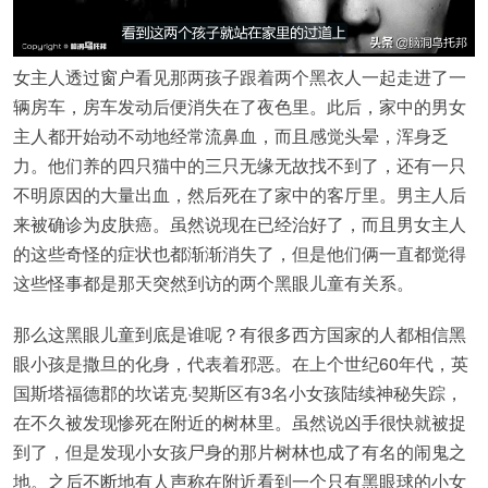
女主人透过窗户看见那两孩子跟着两个黑衣人一起走进了一
辆房车，房车发动后便消失在了夜色里。此后，家中的男女
主人都开始动不动地经常流鼻血，而且感觉头晕，浑身乏
力。他们养的四只猫中的三只无缘无故找不到了，还有一只
不明原因的大量出血，然后死在了家中的客厅里。男主人后
来被确诊为皮肤癌。虽然说现在已经治好了，而且男女主人
的这些奇怪的症状也都渐渐消失了，但是他们俩一直都觉得
这些怪事都是那天突然到访的两个黑眼儿童有关系。
那么这黑眼儿童到底是谁呢？有很多西方国家的人都相信黑
眼小孩是撒旦的化身，代表着邪恶。在上个世纪60年代，英
国斯塔福德郡的坎诺克·契斯区有3名小女孩陆续神秘失踪，
在不久被发现惨死在附近的树林里。虽然说凶手很快就被捉
到了，但是发现小女孩尸身的那片树林也成了有名的闹鬼之
地。之后不断地有人声称在附近看到一个只有黑眼球的小女