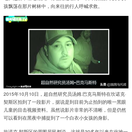
孩飘荡在那片树林中，向来往的行人呼喊求救。
2015年10月10日，超自然研究员汤姆.巴克马斯特在坎诺克·
契斯区拍到了一段影片，据说是到目前为止拍到的唯一黑眼
儿童的目击视频资料。虽然说影片非常的不清晰，但是仍然
可以看到在黑夜中捕捉到了一个白衣小女孩的身影。
坎诺克·契斯区的周围居民都说，这就是30多年以来在此地一