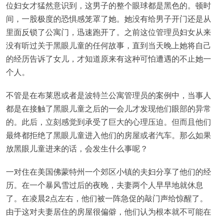
位妇女才猛然意识到，这男子的整个眼球都是黑色的。顿时
间，一股极度的恐惧感笼罩了她。她没有给男子开门还是从
里面反锁了公寓门，迅速跑开了。之前这位管理员妇女从来
没有听过关于黑眼儿童的任何故事，直到当天晚上她将自己
的经历告诉了女儿，才知道原来有这种可怕遭遇的不止她一
个人。
不管是在布莱恩或者是波特兰公寓管理员的案例中，当事人
都是在接触了黑眼儿童之后的一会儿才发现他们眼部的异常
的。此后，立刻感觉到承受了巨大的心理压迫。但而且他们
最终都拒绝了黑眼儿童进入他们的房屋或者汽车。那么如果
放黑眼儿童进来的话，会发生什么事呢？
一对住在美国佛蒙特州一个郊区小镇的夫妇分享了他们的经
历。在一个暴风雪过后的夜晚，夫妻两个人早早地就休息
了。在凌晨2点左右，他们被一阵急促的敲门声给惊醒了。
由于这对夫妻居住的房屋很偏僻，他们认为根本就不可能在