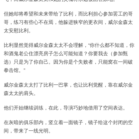
但她却将希望和未来带给了比利，而比利担心参加罢工的哥
哥，练习有些心不在焉，他躲进狭窄的更衣间，威尔金森太
太安慰比利。
比利显然觉得威尔金森太太不会理解，“你什么都不知道，你
和酒鬼老公住漂亮房子怎么可能知道？你要我去（参加甄
选）只是为了你自己。因为你是个失败者，只能窝在一间破
拳击馆。”
威尔金森太太打了比利一巴掌，也让比利觉醒，靠在威尔金
森太太的肩头。
他们开始继续训练，在此，导演巧妙地借用了空间表达。
在灰暗的俱乐部内，竖立着一面镜子，镜子给这个封闭的空
间，带来了一线光明。