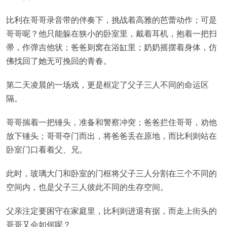
比利在哥哥录音带的伴奏下，挑战着高雅的芭蕾动作；可是
哥哥呢？他只能躲在狭小的卧室里，戴着耳机，抱着一把扫
帚，作弹吉他状；爸爸则窝在浴缸里；奶奶摇摆着身体，仿
佛找回了她无可挽回的青春。
第二天凌晨的一场戏，更是框定了父子三人不同的命运区
隔。
哥哥揣着一把锤头，准备和警察冲突；爸爸拦住哥哥，劝他
放下锤头；哥哥夺门而出，将爸爸丢在原地，而比利则站在
卧室门口看着父、兄。
此时，玻璃大门和卧室的门框将父子三人分割在三个不同的
空间内，也是父子三人彼此不同的生存空间。
父亲注定要困守在家庭里，比利则进退有据，而走上街头的
哥哥又会如何呢？