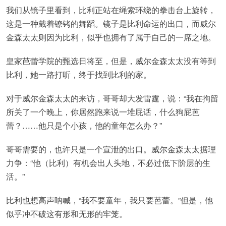
我们从镜子里看到，比利正站在绳索环绕的拳击台上旋转，
这是一种戴着镣铐的舞蹈。镜子是比利命运的出口，而威尔
金森太太则因为比利，似乎也拥有了属于自己的一席之地。
皇家芭蕾学院的甄选日将至，但是，威尔金森太太没有等到
比利，她一路打听，终于找到比利的家。
对于威尔金森太太的来访，哥哥却大发雷霆，说：“我在拘留
所关了一个晚上，你居然跑来说一堆屁话，什么狗屁芭
蕾？……他只是个小孩，他的童年怎么办？”
哥哥需要的，也许只是一个宣泄的出口。威尔金森太太据理
力争：“他（比利）有机会出人头地，不必过低下阶层的生
活。”
比利也想高声呐喊，“我不要童年，我只要芭蕾。”但是，他
似乎冲不破这有形和无形的牢笼。