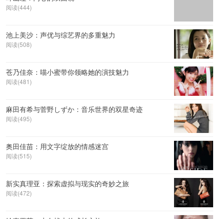
阅读(444)
池上美沙：声优与综艺界的多重魅力
阅读(508)
苍乃佳奈：喵小蜜带你领略她的演技魅力
阅读(481)
麻田有希与菅野しずか：音乐世界的双星奇迹
阅读(495)
奥田佳苗：用文字绽放的情感迷宫
阅读(515)
新实真理亚：探索虚拟与现实的奇妙之旅
阅读(472)