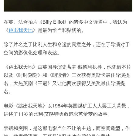
在英、法合拍片《Billy Elliot》的诸多中文译名中，我认为
《
跳出我天地
》是最为恰当和贴切的。
除了片名之于比利人生和命运的寓意之外，还在于导演对于
空间的影像化处理和表达。
《跳出我天地》由英国导演史蒂芬·戴德利执导，他凭借本片
以及《时时刻刻》和《朗读者》三次获得奥斯卡最佳导演提
名，大热英剧《王冠》又让他两次获得艾美奖最佳导演提
名。
电影《跳出我天地》以1984年英国煤矿工人大罢工为背景，
讲述了11岁的比利·艾略特勇敢追求芭蕾梦的故事。
禁锢和突围，是这部电影当仁不让的主题，而空间造型，作