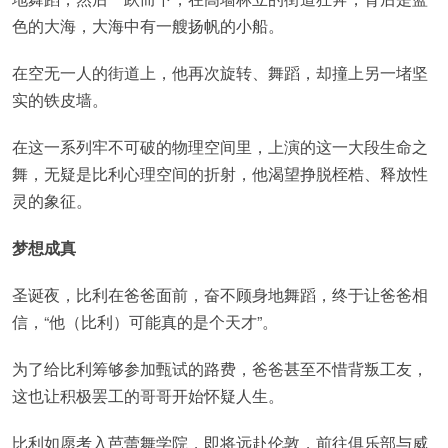
色的大海，大海中有一艘扬帆的小船。
在空无一人的街道上，他再次旋转、舞蹈，却撞上另一堵坚
实的铁皮墙。
在这一系列牢不可破的物理空间里，上演的这一大段生命之
舞，无疑是比利心理空间的折射，他渴望挣脱桎梏、释放性
灵的象征。
梦想成真
圣诞夜，比利在爸爸面前，奋不顾身地舞蹈，终于让爸爸相
信，“他（比利）可能真的是个天才”。
为了给比利筹够参加甄试的路费，爸爸甚至不惜背叛工友，
这也让积极罢工的哥哥开始怀疑人生。
比利如愿考入芭蕾舞学院，即将远赴伦敦，前往俱乐部与威