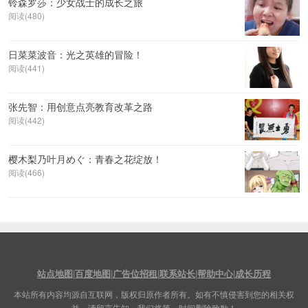
铃森罗莎：少女战士的成长之旅
阅读(480)
日菜菜波音：光之英雄的冒险！
阅读(441)
张先智：用创意点亮教育改革之路
阅读(442)
樱木梨乃叶月めぐ：青春之花绽放！
阅读(466)
站点地图
|
百度地图
|
广告位招租
|
联系站长
|
帮助中心
|
成长历程
本站所有内容均源自互联网，版权归原作者所有。如有不慎侵害到您的相关权
益，请留言告知，我们将第一时间删除致歉！