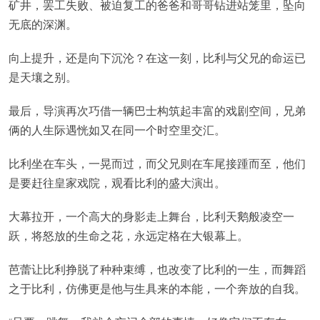
矿井，罢工失败、被迫复工的爸爸和哥哥钻进站笼里，坠向
无底的深渊。
向上提升，还是向下沉沦？在这一刻，比利与父兄的命运已
是天壤之别。
最后，导演再次巧借一辆巴士构筑起丰富的戏剧空间，兄弟
俩的人生际遇恍如又在同一个时空里交汇。
比利坐在车头，一晃而过，而父兄则在车尾接踵而至，他们
是要赶往皇家戏院，观看比利的盛大演出。
大幕拉开，一个高大的身影走上舞台，比利天鹅般凌空一
跃，将怒放的生命之花，永远定格在大银幕上。
芭蕾让比利挣脱了种种束缚，也改变了比利的一生，而舞蹈
之于比利，仿佛更是他与生具来的本能，一个奔放的自我。