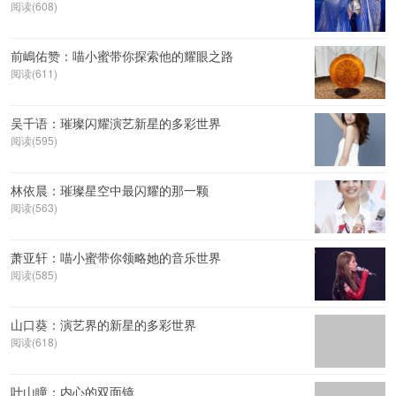
阅读(608)
前嶋佑赞：喵小蜜带你探索他的耀眼之路
阅读(611)
吴千语：璀璨闪耀演艺新星的多彩世界
阅读(595)
林依晨：璀璨星空中最闪耀的那一颗
阅读(563)
萧亚轩：喵小蜜带你领略她的音乐世界
阅读(585)
山口葵：演艺界的新星的多彩世界
阅读(618)
叶山瞳：内心的双面镜