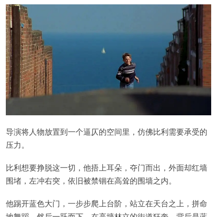
导演将人物放置到一个逼仄的空间里，仿佛比利需要承受的
压力。
比利想要挣脱这一切，他捂上耳朵，夺门而出，外面却红墙
围堵，左冲右突，依旧被禁锢在高耸的围墙之内。
他踢开蓝色大门，一步步爬上台阶，站立在天台之上，拼命
地舞蹈，然后一跃而下，在高墙林立的街道狂奔，背后是蓝