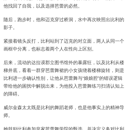
他找回了自我，以及选择芭蕾的必然。
随后，跑步时，他和迈克穿过桥洞，水中再次映照出比利的
影子。
紧接着镜头反打，比利站到了迈克的对立面，两人从同一个
画框中分离，也标志着两个人在性向上区别。
后来，流动的达拉谟郡立图书馆外的暴露狂，以及比利从楼
梯井底，看着一群穿芭蕾舞裙的小女孩绕着楼梯旋转，则是
比利进一步确认性别，让他从芭蕾舞与“娘娘腔”的错误逻辑
带给他的困扰中解脱出来，为他投入芭蕾舞练习扫清认知上
的障碍。
威尔金森太太既是比利的舞蹈老师，也是他事实上的精神导
师。
她鼓励比利参加皇家芭蕾舞学院的甄选，并决定义务对比利