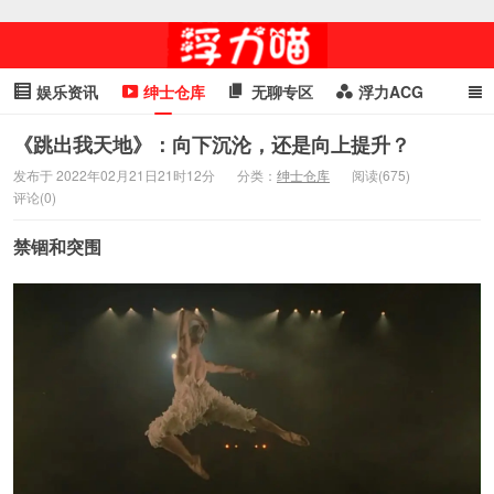
娱乐资讯
绅士仓库
无聊专区
浮力ACG
浮力GIF
明星头条
浮力资讯
头条女神
萌妹专区
《跳出我天地》：向下沉沦，还是向上提升？
发布于 2022年02月21日21时12分
分类：
绅士仓库
阅读(675)
cosplay
喵星闻
评论(0)
禁锢和突围