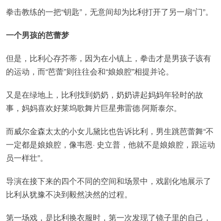
拳击教练的一把“钥匙”，无意间却为比利打开了另一扇“门”。
一个男孩的芭蕾梦
但是，比利心存芥蒂，因为在小镇上，拳击才是男孩子该有
的运动，而“芭蕾”则往往会和“娘娘腔”相提并论。
又是在绿地上，比利找到奶奶，奶奶讲起妈妈年轻时的故
事，妈妈喜欢好莱坞歌舞片巨星弗雷德·阿斯泰尔。
而威尔金森太太的小女儿黛比也告诉比利，男生跳芭蕾舞“不
一定都是娘娘腔，像韦恩· 史立普，他就不是娘娘腔，跟运动
员一样壮”。
导演在接下来的四个不同的空间和场景中，戏剧化地展示了
比利从犹豫不决到毅然决然的过程。
第一场戏，是比利换衣服时，第一次发现了镜子里的自己，