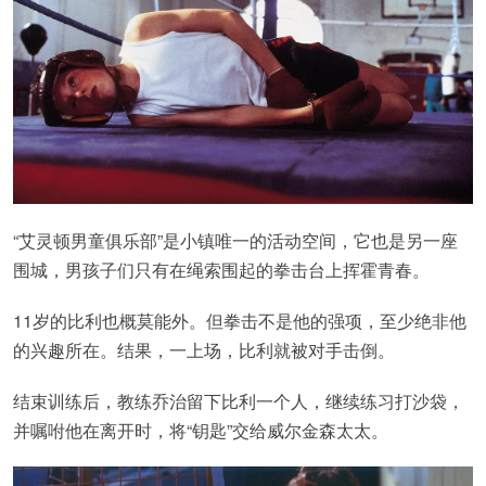
“艾灵顿男童俱乐部”是小镇唯一的活动空间，它也是另一座
围城，男孩子们只有在绳索围起的拳击台上挥霍青春。
11岁的比利也概莫能外。但拳击不是他的强项，至少绝非他
的兴趣所在。结果，一上场，比利就被对手击倒。
结束训练后，教练乔治留下比利一个人，继续练习打沙袋，
并嘱咐他在离开时，将“钥匙”交给威尔金森太太。