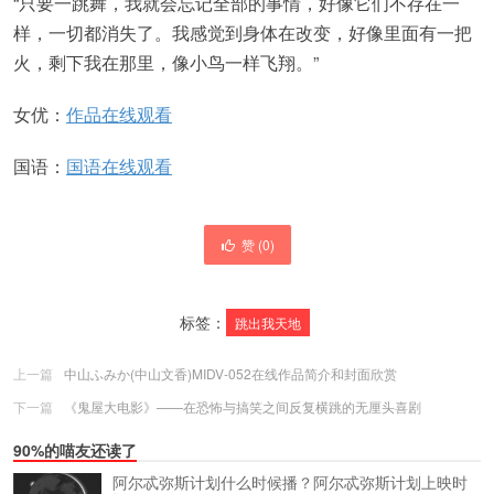
“只要一跳舞，我就会忘记全部的事情，好像它们不存在一
样，一切都消失了。我感觉到身体在改变，好像里面有一把
火，剩下我在那里，像小鸟一样飞翔。”
女优：
作品在线观看
国语：
国语在线观看
赞 (
0
)
标签：
跳出我天地
上一篇
中山ふみか(中山文香)MIDV-052在线作品简介和封面欣赏
下一篇
《鬼屋大电影》——在恐怖与搞笑之间反复横跳的无厘头喜剧
90%的喵友还读了
阿尔忒弥斯计划什么时候播？阿尔忒弥斯计划上映时