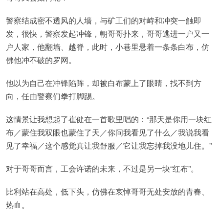
警察结成密不透风的人墙，与矿工们的对峙和冲突一触即
发，很快，警察发起冲锋，朝哥哥扑来，哥哥逃进一户又一
户人家，他翻墙、越脊，此时，小巷里悬着一条条白布，仿
佛他冲不破的罗网。
他以为自己在冲锋陷阵，却被白布蒙上了眼睛，找不到方
向，任由警察们拳打脚踢。
这情景让我想起了崔健在一首歌里唱的：“那天是你用一块红
布／蒙住我双眼也蒙住了天／你问我看见了什么／我说我看
见了幸福／这个感觉真让我舒服／它让我忘掉我没地儿住。”
对于哥哥而言，工会许诺的未来，不过是另一块“红布”。
比利站在高处，低下头，仿佛在哀悼哥哥无处安放的青春、
热血。