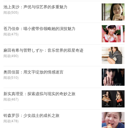
池上美沙：声优与综艺界的多重魅力
阅读(505)
苍乃佳奈：喵小蜜带你领略她的演技魅力
阅读(475)
麻田有希与菅野しずか：音乐世界的双星奇迹
阅读(490)
奥田佳苗：用文字绽放的情感迷宫
阅读(510)
新实真理亚：探索虚拟与现实的奇妙之旅
阅读(467)
铃森罗莎：少女战士的成长之旅
阅读(478)