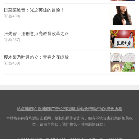
日菜菜波音：光之英雄的冒险！
阅读(438)
张先智：用创意点亮教育改革之路
阅读(437)
樱木梨乃叶月めぐ：青春之花绽放！
阅读(460)
站点地图
|
百度地图
|
广告位招租
|
联系站长
|
帮助中心
|
成长历程
本站所有内容均源自互联网，版权归原作者所有。如有不慎侵害到您的相关权
益，请留言告知，我们将第一时间删除致歉！