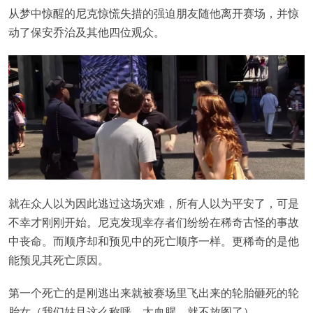
从梦中惊醒的尼克惊慌失措的强迫朋友随他离开赛场，并惊
动了保安乔治及其他四位观众。
就在众人以为因此逃过这场灾难，所有人以为平安了，可是
不幸才刚刚开始。尼克发现幸存者们纷纷在稀奇古怪的事故
中丧命。而顺序却和预见中的死亡顺序一样。更稀奇的是他
能预见其死亡原因。
第一个死亡的是刚逃出来就被赛场里飞出来的轮胎砸死的轮
胎女（我们姑且这么称呼，太血腥，就不放图了）。