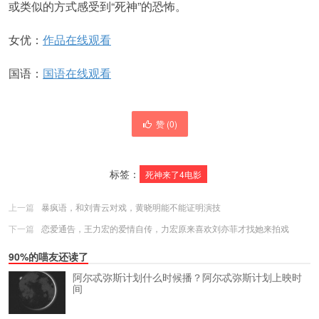
或类似的方式感受到“死神”的恐怖。
女优：
作品在线观看
国语：
国语在线观看
赞 (
0
)
标签：
死神来了4电影
上一篇
暴疯语，和刘青云对戏，黄晓明能不能证明演技
下一篇
恋爱通告，王力宏的爱情自传，力宏原来喜欢刘亦菲才找她来拍戏
90%的喵友还读了
阿尔忒弥斯计划什么时候播？阿尔忒弥斯计划上映时
间