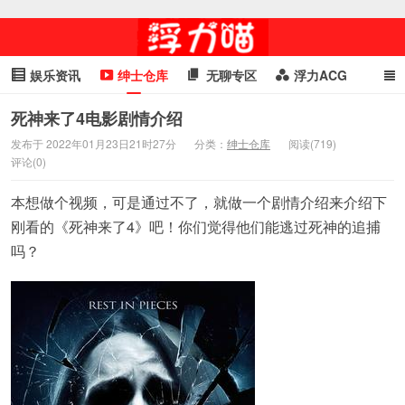
娱乐资讯
绅士仓库
无聊专区
浮力ACG
浮力GIF
明星头条
浮力资讯
头条女神
萌妹专区
死神来了4电影剧情介绍
发布于 2022年01月23日21时27分
分类：
绅士仓库
阅读(719)
cosplay
喵星闻
评论(0)
本想做个视频，可是通过不了，就做一个剧情介绍来介绍下
刚看的《死神来了4》吧！你们觉得他们能逃过死神的追捕
吗？