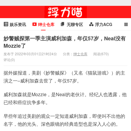
娱乐资讯
绅士仓库
无聊专区
浮力ACG
浮力GIF
明星头条
浮力资讯
头条女神
萌妹专区
妙警贼探第一季主演威利加森，年仅57岁，Neal没有
Mozzie了
cosplay
喵星闻
发布于 2022年03月01日21时24分
分类：
绅士仓库
阅读(670)
评论(0)
据外媒报道，美剧《妙警贼探》（又名《猫鼠游戏》）的主
演之一–威利加森去世了，年仅57岁。
威利加森就是Mozzie，是Neal的老伙计。经纪人也透露，他
已经和癌症抗争多年。
早些年追过美剧的观众一定知道威利加森，即使叫不出他的
名字，他的光头、深色眼镜的经典造型也是深入人心的。