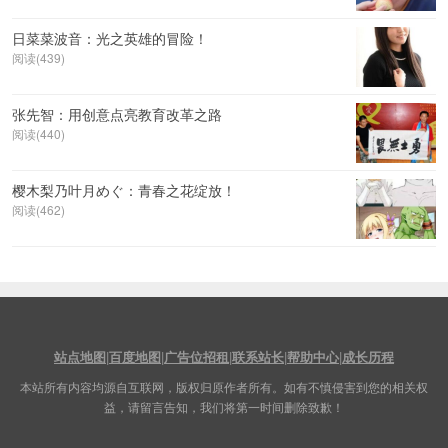
日菜菜波音：光之英雄的冒险！
阅读(439)
张先智：用创意点亮教育改革之路
阅读(440)
樱木梨乃叶月めぐ：青春之花绽放！
阅读(462)
站点地图
|
百度地图
|
广告位招租
|
联系站长
|
帮助中心
|
成长历程
本站所有内容均源自互联网，版权归原作者所有。如有不慎侵害到您的相关权
益，请留言告知，我们将第一时间删除致歉！