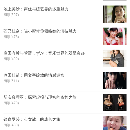
池上美沙：声优与综艺界的多重魅力
阅读(507)
苍乃佳奈：喵小蜜带你领略她的演技魅力
阅读(478)
麻田有希与菅野しずか：音乐世界的双星奇迹
阅读(492)
奥田佳苗：用文字绽放的情感迷宫
阅读(511)
新实真理亚：探索虚拟与现实的奇妙之旅
阅读(470)
铃森罗莎：少女战士的成长之旅
阅读(480)