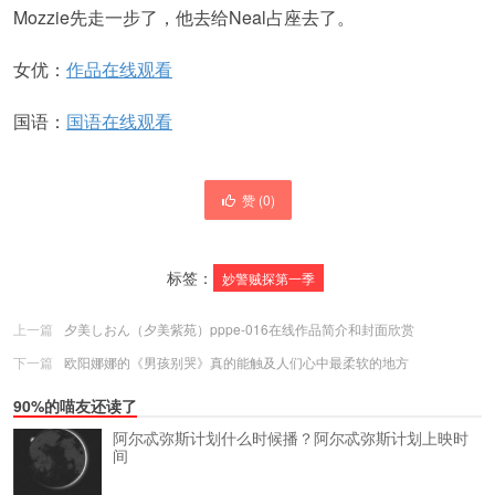
Mozzie先走一步了，他去给Neal占座去了。
女优：
作品在线观看
国语：
国语在线观看
赞 (
0
)
标签：
妙警贼探第一季
上一篇
夕美しおん（夕美紫苑）pppe-016在线作品简介和封面欣赏
下一篇
欧阳娜娜的《男孩别哭》真的能触及人们心中最柔软的地方
90%的喵友还读了
阿尔忒弥斯计划什么时候播？阿尔忒弥斯计划上映时
间