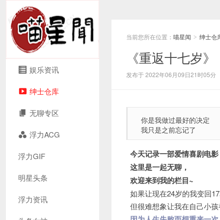
当前您所在位置：
喵星闻
绅士仓
>
《重返十七岁》
娱乐资讯
发布于 2022年06月09日21时05分
绅士仓库
无聊专区
你是我做过最好的决定
我只是之前忘记了
浮力ACG
今天记录一部爱情喜剧电影
浮力GIF
这里是一起无聊，
明星头条
欢迎来到我的栏目~
如果让现在24岁的我变回
浮力资讯
但很难想象让我在自己小孩
因为人生失败而想重来一次