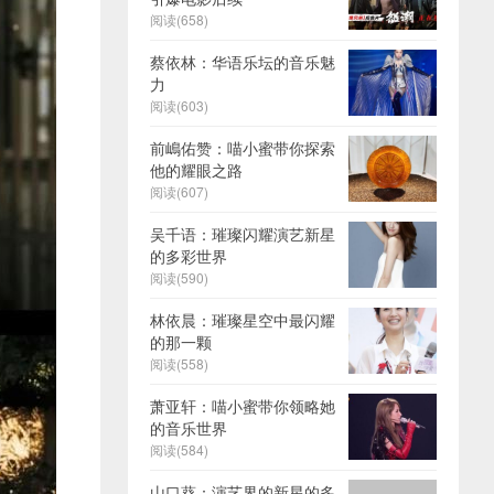
阅读(658)
蔡依林：华语乐坛的音乐魅
力
阅读(603)
前嶋佑赞：喵小蜜带你探索
他的耀眼之路
阅读(607)
吴千语：璀璨闪耀演艺新星
的多彩世界
阅读(590)
林依晨：璀璨星空中最闪耀
的那一颗
阅读(558)
萧亚轩：喵小蜜带你领略她
的音乐世界
阅读(584)
山口葵：演艺界的新星的多