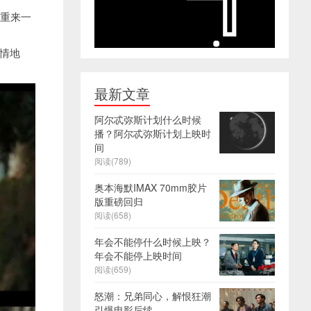
想重来一
情地
最新文章
阿尔忒弥斯计划什么时候
播？阿尔忒弥斯计划上映时
间
阅读(789)
奥本海默IMAX 70mm胶片
版重磅回归
阅读(658)
年会不能停什么时候上映？
年会不能停上映时间
阅读(659)
怒潮：兄弟同心，解恨狂潮
引爆电影后续