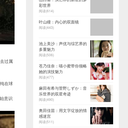
彩世界
阅读(614)
叶山瞳：内心的双面镜
阅读(443)
池上美沙：声优与综艺界的
多重魅力
阅读(506)
，去过属
苍乃佳奈：喵小蜜带你领略
她的演技魅力
阅读(477)
单纯在球
麻田有希与菅野しずか：音
乐世界的双星奇迹
始意识
阅读(490)
奥田佳苗：用文字绽放的情
感迷宫
阅读(511)