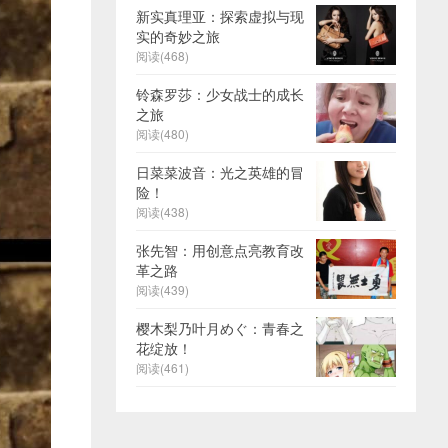
新实真理亚：探索虚拟与现
实的奇妙之旅
阅读(468)
铃森罗莎：少女战士的成长
之旅
阅读(480)
日菜菜波音：光之英雄的冒
险！
阅读(438)
张先智：用创意点亮教育改
革之路
阅读(439)
樱木梨乃叶月めぐ：青春之
花绽放！
阅读(461)