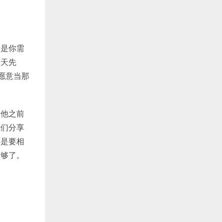
者是你需
今天先
愿意当那
子他之前
我们分享
还是要相
足够了。