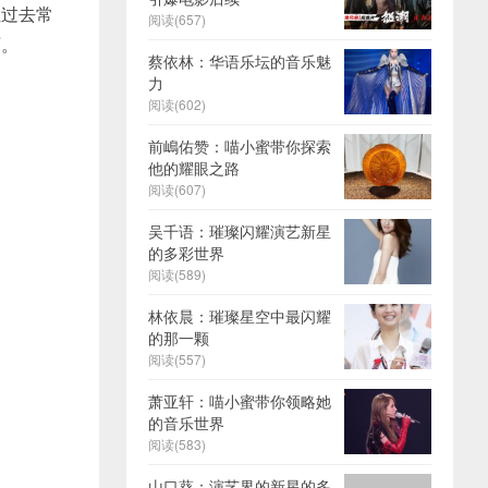
但过去常
阅读(657)
啊。
蔡依林：华语乐坛的音乐魅
力
阅读(602)
前嶋佑赞：喵小蜜带你探索
他的耀眼之路
阅读(607)
吴千语：璀璨闪耀演艺新星
的多彩世界
阅读(589)
林依晨：璀璨星空中最闪耀
的那一颗
阅读(557)
萧亚轩：喵小蜜带你领略她
的音乐世界
阅读(583)
山口葵：演艺界的新星的多