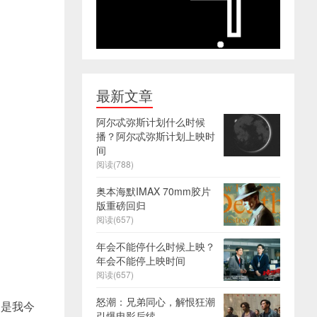
最新文章
阿尔忒弥斯计划什么时候
播？阿尔忒弥斯计划上映时
间
阅读(788)
奥本海默IMAX 70mm胶片
版重磅回归
阅读(657)
年会不能停什么时候上映？
年会不能停上映时间
阅读(657)
怒潮：兄弟同心，解恨狂潮
不是我今
引爆电影后续