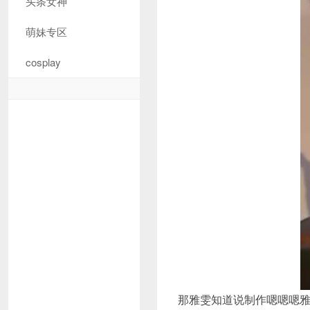
头条女神
萌妹专区
cosplay
那雅雯知道说制作嗯嗯嗯