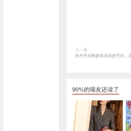
上一篇
宋丹丹后悔参加吴彤的节目，
90%的喵友还读了