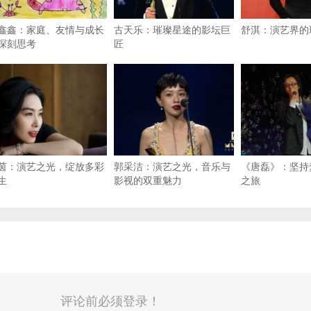
鑫鑫：家庭、友情与成长
古天乐：璀璨星途的影坛巨
舒淇：演艺界的
深刻思考
匠
茵：演艺之光，绽放多彩
郭采洁：演艺之光，音乐与
《唐磊》：坚持
生
影视的双重魅力
之旅
评论前必须登录！