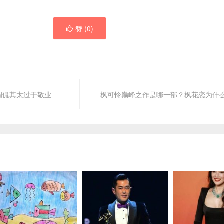
赞 (
0
)
调侃其太过于敬业
枫可怜巅峰之作是哪一部？枫花恋为什