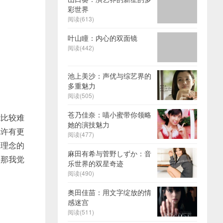
彩世界
阅读(613)
叶山瞳：内心的双面镜
阅读(442)
池上美沙：声优与综艺界的
多重魅力
阅读(505)
苍乃佳奈：喵小蜜带你领略
能比较难
她的演技魅力
也许有更
阅读(477)
同理念的
麻田有希与菅野しずか：音
。那我觉
乐世界的双星奇迹
阅读(490)
奥田佳苗：用文字绽放的情
感迷宫
阅读(511)