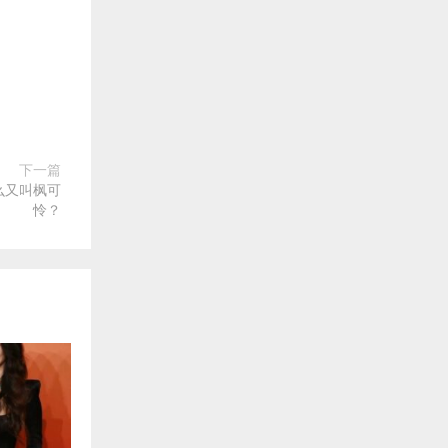
下一篇
么又叫枫可
怜？