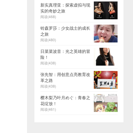
新实真理亚：探索虚拟与现
实的奇妙之旅
阅读(468)
铃森罗莎：少女战士的成长
之旅
阅读(480)
日菜菜波音：光之英雄的冒
险！
阅读(438)
张先智：用创意点亮教育改
革之路
阅读(438)
樱木梨乃叶月めぐ：青春之
花绽放！
阅读(461)