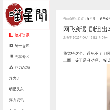
当前您所在位置：
喵星闻
娱乐资
>
网飞新剧剧组出
娱乐资讯
发布于 2022年06月19日21时09分
绅士仓库
我觉得这个。避免不了了
无聊专区
上面，等于是骚动啊。所
浮力ACG
浮力GIF
明星头条
浮力资讯