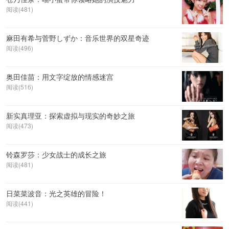
阅读(481)
麻田有希与菅野しずか：音乐世界的双星奇迹
阅读(496)
奥田佳苗：用文字绽放的情感迷宫
阅读(516)
新实真理亚：探索虚拟与现实的奇妙之旅
阅读(473)
铃森罗莎：少女战士的成长之旅
阅读(481)
日菜菜波音：光之英雄的冒险！
阅读(441)