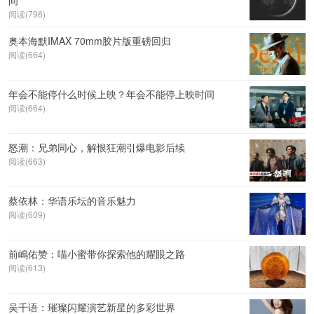
间
阅读(796)
奥本海默IMAX 70mm胶片版重磅回归
阅读(664)
年会不能停什么时候上映？年会不能停上映时间
阅读(664)
怒潮：兄弟同心，解恨狂潮引爆电影后续
阅读(663)
蔡依林：华语乐坛的音乐魅力
阅读(609)
前嶋佑赞：喵小蜜带你探索他的耀眼之路
阅读(613)
吴千语：璀璨闪耀演艺新星的多彩世界