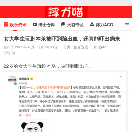
娱乐资讯
绅士仓库
无聊专区
浮力ACG
浮力GIF
明星头条
浮力资讯
头条女神
萌妹专区
女大学生玩剧本杀被吓到脑出血，还真能吓出病来
发布于 2022年07月05日21时03分
分类：
娱乐资讯
阅读(405)
cosplay
喵星闻
评论(0)
22岁的女大学生玩剧本杀，被吓到脑出血。