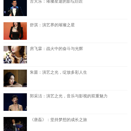
古天乐：璀璨星途的影坛巨匠
舒淇：演艺界的璀璨之星
房飞霖：战火中的奋斗与光辉
朱茵：演艺之光，绽放多彩人生
郭采洁：演艺之光，音乐与影视的双重魅力
《唐磊》：坚持梦想的成长之旅