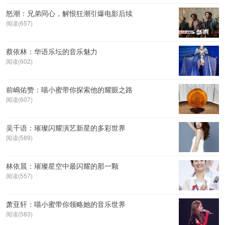
怒潮：兄弟同心，解恨狂潮引爆电影后续
阅读(657)
蔡依林：华语乐坛的音乐魅力
阅读(602)
前嶋佑赞：喵小蜜带你探索他的耀眼之路
阅读(607)
吴千语：璀璨闪耀演艺新星的多彩世界
阅读(589)
林依晨：璀璨星空中最闪耀的那一颗
阅读(557)
萧亚轩：喵小蜜带你领略她的音乐世界
阅读(583)