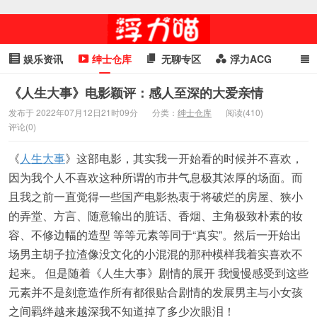
娱乐资讯
绅士仓库
无聊专区
浮力ACG
浮力GIF
明星头条
浮力资讯
头条女神
萌妹专区
《人生大事》电影颖评：感人至深的大爱亲情
发布于 2022年07月12日21时09分
分类：
绅士仓库
阅读(410)
cosplay
喵星闻
评论(0)
《
人生大事
》这部电影，其实我一开始看的时候并不喜欢，
因为我个人不喜欢这种所谓的市井气息极其浓厚的场面。而
且我之前一直觉得一些国产电影热衷于将破烂的房屋、狭小
的弄堂、方言、随意输出的脏话、香烟、主角极致朴素的妆
容、不修边幅的造型 等等元素等同于“真实”。然后一开始出
场男主胡子拉渣像没文化的小混混的那种模样我着实喜欢不
起来。 但是随着《人生大事》剧情的展开 我慢慢感受到这些
元素并不是刻意造作所有都很贴合剧情的发展男主与小女孩
之间羁绊越来越深我不知道掉了多少次眼泪！