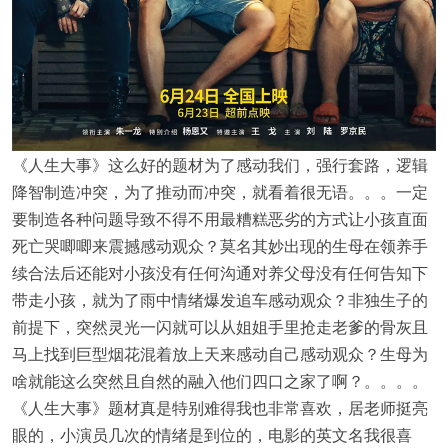
《人生大事》这么好的题材为了感动我们，强行套路，逻辑
降智制造冲突，为了推动而冲突，就看着很无语。。。一定
要制造各种问题导致不得不用最糟糕恶劣的方式让小孩直面
死亡哭唧唧来震撼感动观众？莫名其妙出现的生母在领养手
续合法后还能对小孩没有任何沟通对养父母没有任何告知下
带走小孩，就为了雨中情绪爆发追车感动观众？非独生子的
前提下，突然灵光一闪就可以从姐姐手里抢走老爹的骨灰且
马上找到巨型烟花混着放上天来感动自己感动观众？生母为
啥就能这么突然且自然的融入他们四口之家了啊？。。。。
《人生大事》题材真是特别难得我也非常喜欢，居老师挺亮
眼的，小演员几次的情绪是到位的，电影的英文名我很喜