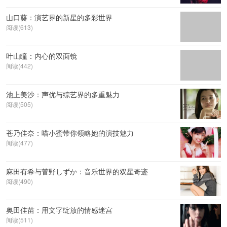
山口葵：演艺界的新星的多彩世界
阅读(613)
叶山瞳：内心的双面镜
阅读(442)
池上美沙：声优与综艺界的多重魅力
阅读(505)
苍乃佳奈：喵小蜜带你领略她的演技魅力
阅读(477)
麻田有希与菅野しずか：音乐世界的双星奇迹
阅读(490)
奥田佳苗：用文字绽放的情感迷宫
阅读(511)