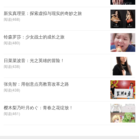
新实真理亚：探索虚拟与现实的奇妙之旅
阅读(468)
铃森罗莎：少女战士的成长之旅
阅读(480)
日菜菜波音：光之英雄的冒险！
阅读(438)
张先智：用创意点亮教育改革之路
阅读(438)
樱木梨乃叶月めぐ：青春之花绽放！
阅读(461)