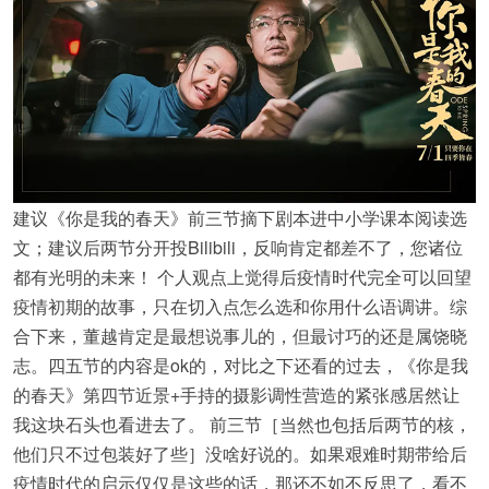
建议《你是我的春天》前三节摘下剧本进中小学课本阅读选
文；建议后两节分开投Bilibili，反响肯定都差不了，您诸位
都有光明的未来！ 个人观点上觉得后疫情时代完全可以回望
疫情初期的故事，只在切入点怎么选和你用什么语调讲。综
合下来，董越肯定是最想说事儿的，但最讨巧的还是属饶晓
志。四五节的内容是ok的，对比之下还看的过去，《你是我
的春天》第四节近景+手持的摄影调性营造的紧张感居然让
我这块石头也看进去了。 前三节［当然也包括后两节的核，
他们只不过包装好了些］没啥好说的。如果艰难时期带给后
疫情时代的启示仅仅是这些的话，那还不如不反思了，看不