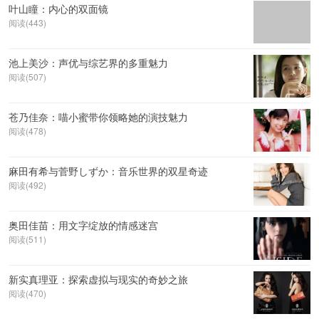
叶山瞳：内心的双面镜
阅读(443)
池上美沙：声优与综艺界的多重魅力
阅读(507)
苍乃佳奈：喵小蜜带你领略她的演技魅力
阅读(478)
麻田有希与菅野しずか：音乐世界的双星奇迹
阅读(492)
奥田佳苗：用文字绽放的情感迷宫
阅读(511)
新实真理亚：探索虚拟与现实的奇妙之旅
阅读(470)