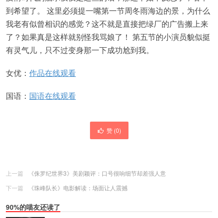
到希望了。 这里必须提一嘴第一节周冬雨海边的景，为什么
我老有似曾相识的感觉？这不就是直接把绿厂的广告搬上来
了？如果真是这样就别怪我骂娘了！ 第五节的小演员貌似挺
有灵气儿，只不过变身那一下成功尬到我。
女优：
作品在线观看
国语：
国语在线观看
赞 (
0
)
上一篇
《侏罗纪世界3》美剧颖评：口号很响细节却差强人意
下一篇
《珠峰队长》电影解读：场面让人震撼
90%的喵友还读了