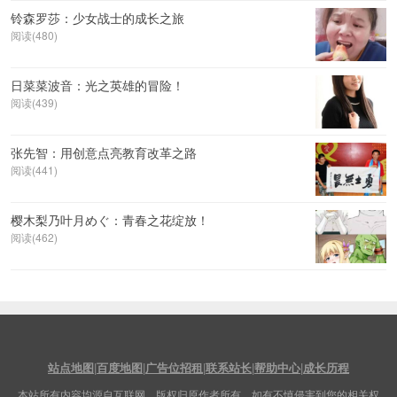
铃森罗莎：少女战士的成长之旅
阅读(480)
日菜菜波音：光之英雄的冒险！
阅读(439)
张先智：用创意点亮教育改革之路
阅读(441)
樱木梨乃叶月めぐ：青春之花绽放！
阅读(462)
站点地图
|
百度地图
|
广告位招租
|
联系站长
|
帮助中心
|
成长历程
本站所有内容均源自互联网，版权归原作者所有。如有不慎侵害到您的相关权