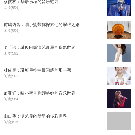
蔡依林：华语乐坛的音乐魅力
阅读(606)
前嶋佑赞：喵小蜜带你探索他的耀眼之路
阅读(608)
吴千语：璀璨闪耀演艺新星的多彩世界
阅读(592)
林依晨：璀璨星空中最闪耀的那一颗
阅读(561)
萧亚轩：喵小蜜带你领略她的音乐世界
阅读(584)
山口葵：演艺界的新星的多彩世界
阅读(616)