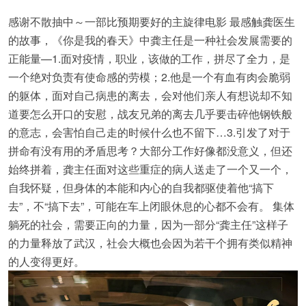
感谢不散抽中～一部比预期要好的主旋律电影 最感触龚医生
的故事，《你是我的春天》中龚主任是一种社会发展需要的
正能量—1.面对疫情，职业，该做的工作，拼尽了全力，是
一个绝对负责有使命感的劳模；2.他是一个有血有肉会脆弱
的躯体，面对自己病患的离去，会对他们亲人有想说却不知
道要怎么开口的安慰，战友兄弟的离去几乎要击碎他钢铁般
的意志，会害怕自己走的时候什么也不留下…3.引发了对于
拼命有没有用的矛盾思考？大部分工作好像都没意义，但还
始终拼着，龚主任面对这些重症的病人送走了一个又一个，
自我怀疑，但身体的本能和内心的自我都驱使着他“搞下
去”，不“搞下去”，可能在车上闭眼休息的心都不会有。 集体
躺死的社会，需要正向的力量，因为一部分“龚主任”这样子
的力量释放了武汉，社会大概也会因为若干个拥有类似精神
的人变得更好。