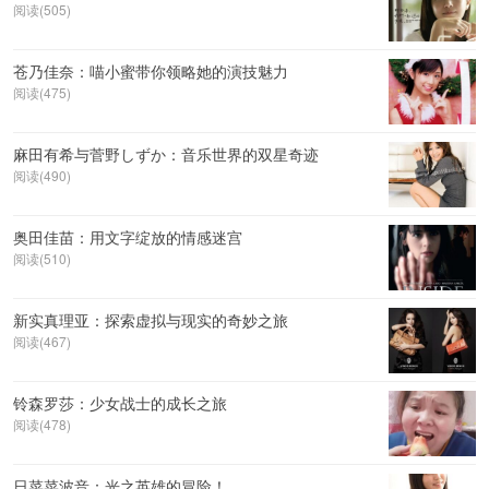
阅读(505)
苍乃佳奈：喵小蜜带你领略她的演技魅力
阅读(475)
麻田有希与菅野しずか：音乐世界的双星奇迹
阅读(490)
奥田佳苗：用文字绽放的情感迷宫
阅读(510)
新实真理亚：探索虚拟与现实的奇妙之旅
阅读(467)
铃森罗莎：少女战士的成长之旅
阅读(478)
日菜菜波音：光之英雄的冒险！