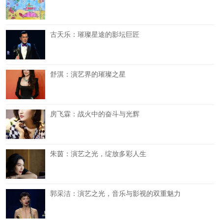
古天乐：璀璨星途的影坛巨匠
舒淇：演艺界的璀璨之星
房飞霖：战火中的奋斗与光辉
朱茵：演艺之光，绽放多彩人生
郭采洁：演艺之光，音乐与影视的双重魅力