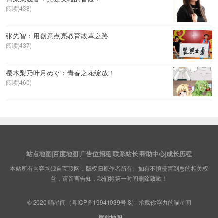
阅读(438)
张先智：用创意点亮教育改革之路
阅读(437)
樱木梨乃叶月めぐ：青春之花绽放！
阅读(460)
站点地图
|
百度地图
|
广告位招租
|
联系站长
|
帮助中心
|
成长历程
本站所有内容均源自互联网，版权归原作者所有。如有不慎侵害到您的相关权
益，请留言告知，我们将第一时间删除致歉！
© 2020
喵星闻
（
粤ICP备19941039号-8
） 承载你浮力的喵星闻
网站地图