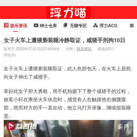
娱乐资讯
绅士仓库
无聊专区
浮力ACG
浮力GIF
明星头条
浮力资讯
头条女神
萌妹专区
女子火车上遭猥亵装睡冷静取证，咸猪手刑拘10日
发布于 2022年07月12日21时04分
分类：
娱乐资讯
阅读(421)
cosplay
喵星闻
评论(0)
女子火车上遭猥亵装睡取证，此人色胆包天，在火车上居然
向女子伸出了咸猪手。
幸好此女子胆大勇敢，用手机拍摄下了整个咸猪手的过程，
旅客小轩在乘坐火车休息时，感觉有人在触摸他右侧腰腹
部，然而对方的手一直在动，他立马打开录像，继续假装睡
觉。