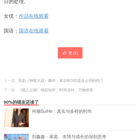
日的处理。
女优：
作品在线观看
国语：
国语在线观看
赞 (
2
)
上一篇
美剧《神探大战》颖评：幕后BOSS是这么弱的吗？
下一篇
《隐入尘烟》电影短评：时间流转，万物渐变
90%的喵友还读了
何穗SuiHe：真实与多样的时尚
刘鑫鑫：家庭、友情与成长的深刻思考