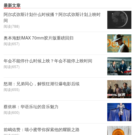
最新文章
阿尔忒弥斯计划什么时候播？阿尔忒弥斯计划上映时
间
阅读(788)
奥本海默IMAX 70mm胶片版重磅回归
阅读(657)
年会不能停什么时候上映？年会不能停上映时间
阅读(657)
怒潮：兄弟同心，解恨狂潮引爆电影后续
阅读(655)
蔡依林：华语乐坛的音乐魅力
阅读(600)
前嶋佑赞：喵小蜜带你探索他的耀眼之路