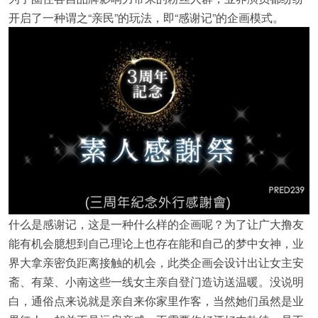
开启了一种谓之“亲民”的玩法，即“感谢记”的企画模式。
什么是感谢记，这是一种什么样的企画呢？为了让广大撸友
能有机会臆想到自己理论上也存在能和自己的梦中女神，业
界大拿亲密负距离接触的机会，此类企画会设计出让女主安
斋、有菜、小南这些一线女主亲自登门造访送温暖。没说明
白，通俗点来说就是亲自来你家里作客，当然她们虽然是业