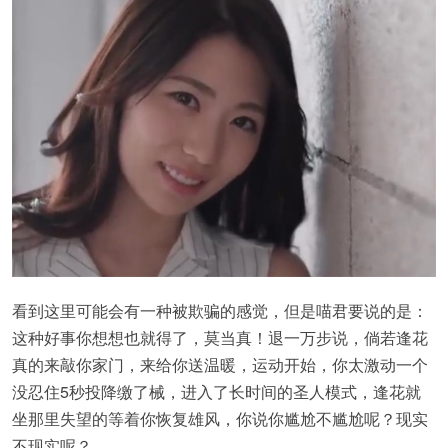
看到这里可能会有一种被欺骗的感觉，但是喵君要说的是：
这种好事你想想也就得了，莫当真！退一万步说，倘若逢花
真的来敲你家门，来给你送温暖，运动开始，你太激动一个
没忍住5秒投降缴了械，进入了长时间的圣人模式，逢花就
坐那里失望的等着你恢复雄风，你说你尴尬不尴尬呢？现实
不现实呢？