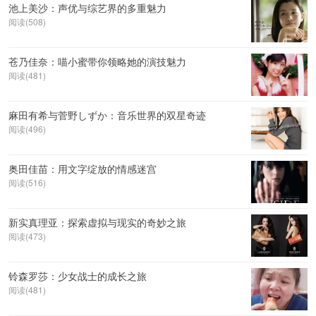
池上美沙：声优与综艺界的多重魅力
阅读(508)
苍乃佳奈：喵小蜜带你领略她的演技魅力
阅读(481)
麻田有希与菅野しずか：音乐世界的双星奇迹
阅读(496)
奥田佳苗：用文字绽放的情感迷宫
阅读(516)
新实真理亚：探索虚拟与现实的奇妙之旅
阅读(473)
铃森罗莎：少女战士的成长之旅
阅读(481)