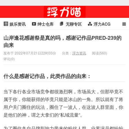
娱乐资讯
绅士仓库
无聊专区
浮力ACG
浮力GIF
明星头条
浮力资讯
头条女神
萌妹专区
山岸逢花感谢祭是真的吗，感谢记作品PRED-239的
由来
cosplay
喵星闻
发布于 2022年07月21日22时03分
分类：
浮力资讯
阅读(560)
评论(0)
什么是感谢记作品，此类作品的由来：
当下各行各业市场竞争都很激烈啊，市场虽大，但那毕竟不
属于你，你能获得的毕竟只能是冰山的一角。所以就有了将
用户关门圈住的玩法，圈住了一波人，在这波人群里面，你
是他们的神，谓之大拿们的“私域流量”。
为了圈住各自品牌影响力带来的粉丝人群，业界演员都纷纷