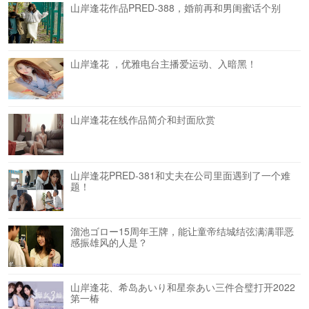
山岸逢花作品PRED-388，婚前再和男闺蜜话个别
山岸逢花 ，优雅电台主播爱运动、入暗黑！
山岸逢花在线作品简介和封面欣赏
山岸逢花PRED-381和丈夫在公司里面遇到了一个难
题！
溜池ゴロー15周年王牌，能让童帝结城结弦满满罪恶
感振雄风的人是？
山岸逢花、希岛あいり和星奈あい三件合璧打开2022
第一椿