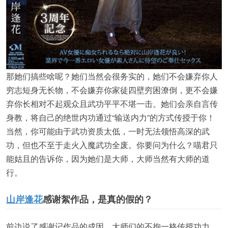
那她们搞些啥呢？她们当然会很务实的，她们不会嫌弃你人
穷志短身无长物，不会嫌弃你家徒四壁穷困潦倒，更不会嫌
弃你长相对不起观众且武功平平不堪一击。她们会亲自言传
身教，将自己的绝世内功通过“输送内力”的方式传授于你！
当然，你可能由于武功资质太低，一时无法领悟高深的武
功，但也不至于走火入魔武功全废。你要问为什么？喵君只
能姑且的告诉你，因为她们是大师，大师当然有大师的道
行。
山岸逢花
感谢絮作品，是真的假的？
前边说了感谢记作品的成因，大师们的不拘一格传授功力，