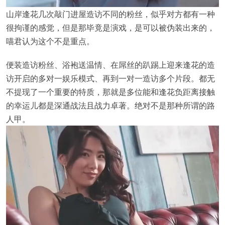
山岸逢花几次敲门进屋造访不同的粉丝，似乎对方都有一种
很拘谨的感觉，但是那毕竟是演戏，是可以被伪装出来的，
喵君认为这个不是重点。
便装造访粉丝、浴袍送温情、在屌丝的趴踢上迎来逢花的造
访开启的多对一娱乐模式、再到一对一造访多个片段。都无
不提现了一个重要的特质，那就是多位能和逢花负距离接触
的幸运儿都是深通战法且战力卓著。绝对不是那种所谓的路
人甲。