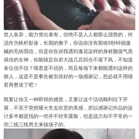
世人各异，能力突出者有，但绝不是人人都那么强势的，何
况作为铁杆影迷，长期的撸子，你说你没有那啥5秒钟就缴
械的毛病我信，但是你告诉我遇到逢花这样的身材颜值气质
俱佳的女神，你能镇定自若大战几百回合不落下风，不知道
各位信不信？喵君是不信的，而且每场下来都能遇到这样的
狠人，这是不是事先被安排好的一场感谢记，想必就不用喵
君再赘述了吧！
既要让你又一种即得的感觉，又要让这个活动顺利往下开
展，不至于突然哑火失去欣赏的美感，所以感谢记作品的设
计多半都是找的一些并不经常露脸，但是战力却不平常的一
些二线三线男主来镇场子的。