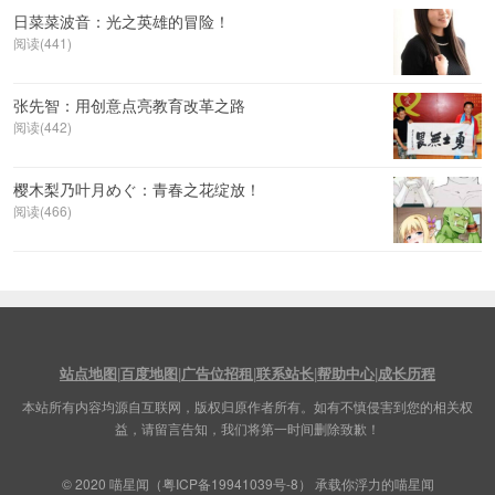
日菜菜波音：光之英雄的冒险！
阅读(441)
张先智：用创意点亮教育改革之路
阅读(442)
樱木梨乃叶月めぐ：青春之花绽放！
阅读(466)
站点地图
|
百度地图
|
广告位招租
|
联系站长
|
帮助中心
|
成长历程
本站所有内容均源自互联网，版权归原作者所有。如有不慎侵害到您的相关权
益，请留言告知，我们将第一时间删除致歉！
© 2020
喵星闻
（
粤ICP备19941039号-8
） 承载你浮力的喵星闻