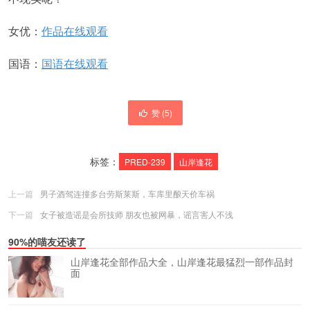
女优：
作品在线观看
国语：
国语在线观看
赞 (
5
)
标签：
PRED-239
山岸逢花
上一篇
男子酒驾连撞多台劳斯莱斯，车库里酿天价车祸
下一篇
女子被造谣是会所技师 朋友也被网暴，谣言害人不浅
90%的喵友还读了
山岸逢花全部作品大全，山岸逢花最猛烈一部作品封
面