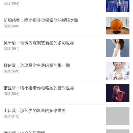
阅读(604)
前嶋佑赞：喵小蜜带你探索他的耀眼之路
阅读(608)
吴千语：璀璨闪耀演艺新星的多彩世界
阅读(591)
林依晨：璀璨星空中最闪耀的那一颗
阅读(559)
萧亚轩：喵小蜜带你领略她的音乐世界
阅读(584)
山口葵：演艺界的新星的多彩世界
阅读(615)
叶山瞳：内心的双面镜