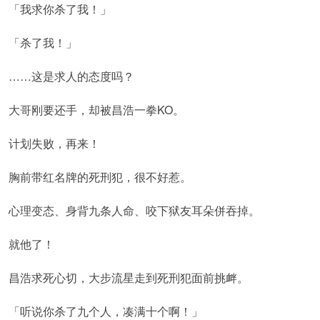
「我求你杀了我！」
「杀了我！」
……这是求人的态度吗？
大哥刚要还手，却被昌浩一拳KO。
计划失败，再来！
胸前带红名牌的死刑犯，很不好惹。
心理变态、身背九条人命、咬下狱友耳朵併吞掉。
就他了！
昌浩求死心切，大步流星走到死刑犯面前挑衅。
「听说你杀了九个人，凑满十个啊！」