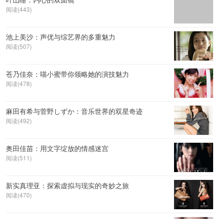
阅读(443)
池上美沙：声优与综艺界的多重魅力
阅读(507)
苍乃佳奈：喵小蜜带你领略她的演技魅力
阅读(478)
麻田有希与菅野しずか：音乐世界的双星奇迹
阅读(492)
奥田佳苗：用文字绽放的情感迷宫
阅读(511)
新实真理亚：探索虚拟与现实的奇妙之旅
阅读(470)