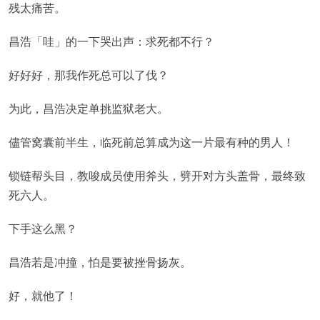
残太痛苦。
昌浩「哇」的一下哭出声：求死都不行？
好好好，那我作死总可以了伐？
为此，昌浩决定单挑监狱老大。
儘管窝囊前半生，临死前总算成为这一片最有种的男人！
锁链帮头目，教唆成员使用斧头，劈开对方头盖骨，最终致
死六人。
下手这么黑？
昌浩若是冲撞，怕是要被挫骨扬灰。
好，就他了！