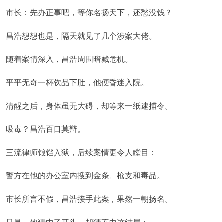
市长：先办正事吧，等你名扬天下，还愁没钱？
昌浩想想也是，隔天就见了几个涉案大佬。
随着案情深入，昌浩周围暗藏危机。
平平无奇一杯饮品下肚，他便昏迷入院。
清醒之后，身体虽无大碍，却等来一纸逮捕令。
吸毒？昌浩百口莫辩。
三流律师锒铛入狱，后续案情更令人瞠目：
警方在他的办公室内搜到金条、枪支和毒品。
市长所言不假，昌浩接手此案，果然一朝扬名。
只是，他猜中了开头，却猜不中这结局：