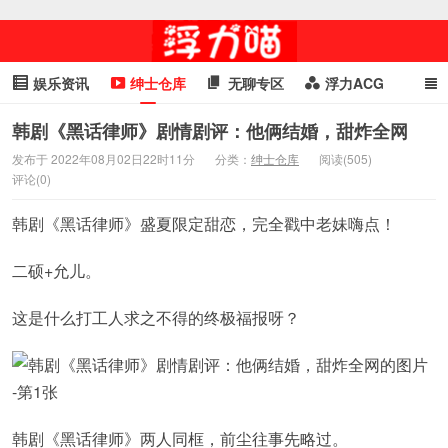
娱乐资讯
绅士仓库
无聊专区
浮力ACG
浮力GIF
明星头条
浮力资讯
头条女神
萌妹专区
韩剧《黑话律师》剧情剧评：他俩结婚，甜炸全网
发布于 2022年08月02日22时11分
分类：
绅士仓库
阅读(505)
cosplay
喵星闻
评论(0)
韩剧《黑话律师》盛夏限定甜恋，完全戳中老妹嗨点！
二硕+允儿。
这是什么打工人求之不得的终极福报呀？
韩剧《黑话律师》两人同框，前尘往事先略过。