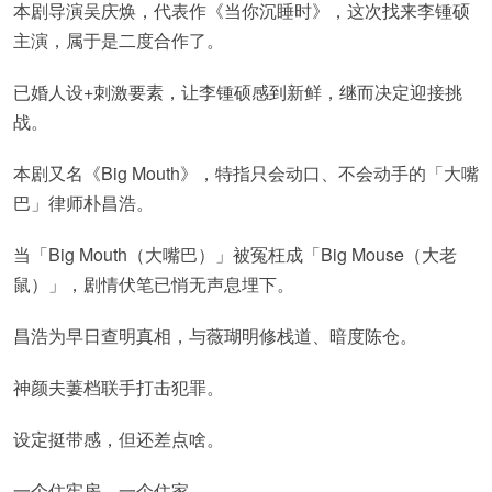
本剧导演吴庆焕，代表作《当你沉睡时》，这次找来李锺硕
主演，属于是二度合作了。
已婚人设+刺激要素，让李锺硕感到新鲜，继而决定迎接挑
战。
本剧又名《Big Mouth》，特指只会动口、不会动手的「大嘴
巴」律师朴昌浩。
当「Big Mouth（大嘴巴）」被冤枉成「Big Mouse（大老
鼠）」，剧情伏笔已悄无声息埋下。
昌浩为早日查明真相，与薇瑚明修栈道、暗度陈仓。
神颜夫萋档联手打击犯罪。
设定挺带感，但还差点啥。
一个住牢房，一个住家……