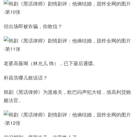
但出场即被诈骗，你敢信？
老婆高薇瑚（林允儿 饰），已下最后通牒。
朴昌浩哪儿敢说话？
韩剧《黑话律师》为渡难关，欧巴闷声犯大错，借高利贷贿
赂法官。