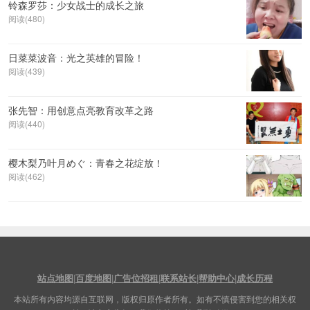
铃森罗莎：少女战士的成长之旅
阅读(480)
日菜菜波音：光之英雄的冒险！
阅读(439)
张先智：用创意点亮教育改革之路
阅读(440)
樱木梨乃叶月めぐ：青春之花绽放！
阅读(462)
站点地图
|
百度地图
|
广告位招租
|
联系站长
|
帮助中心
|
成长历程
本站所有内容均源自互联网，版权归原作者所有。如有不慎侵害到您的相关权