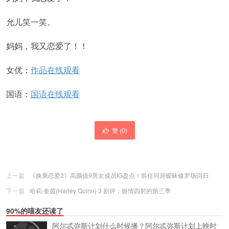
允儿笑一笑。
妈妈，我又恋爱了！！
女优：
作品在线观看
国语：
国语在线观看
赞 (
0
)
上一篇
《换乘恋爱2》高颜值9男女成员IG盘点！前任同居暧昧修罗场回归
下一篇
哈莉·奎茵(Harley Quinn) 3 剧评：姬情四射的第三季
90%的喵友还读了
阿尔忒弥斯计划什么时候播？阿尔忒弥斯计划上映时