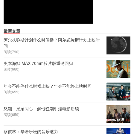
最新文章
阿尔忒弥斯计划什么时候播？阿尔忒弥斯计划上映时
间
阅读(790)
奥本海默IMAX 70mm胶片版重磅回归
阅读(660)
年会不能停什么时候上映？年会不能停上映时间
阅读(659)
怒潮：兄弟同心，解恨狂潮引爆电影后续
阅读(659)
蔡依林：华语乐坛的音乐魅力