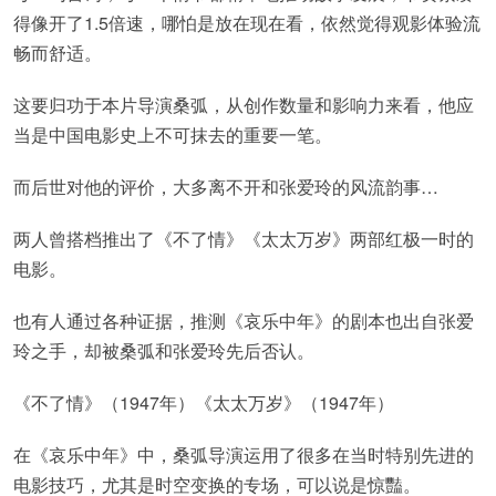
得像开了1.5倍速，哪怕是放在现在看，依然觉得观影体验流
畅而舒适。
这要归功于本片导演桑弧，从创作数量和影响力来看，他应
当是中国电影史上不可抹去的重要一笔。
而后世对他的评价，大多离不开和张爱玲的风流韵事…
两人曾搭档推出了《不了情》《太太万岁》两部红极一时的
电影。
也有人通过各种证据，推测《哀乐中年》的剧本也出自张爱
玲之手，却被桑弧和张爱玲先后否认。
《不了情》（1947年）《太太万岁》（1947年）
在《哀乐中年》中，桑弧导演运用了很多在当时特别先进的
电影技巧，尤其是时空变换的专场，可以说是惊豔。