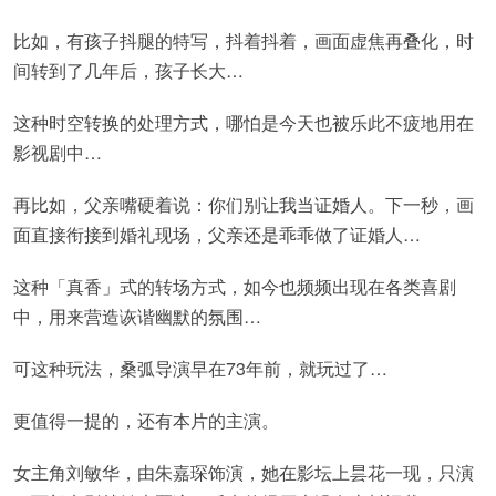
比如，有孩子抖腿的特写，抖着抖着，画面虚焦再叠化，时
间转到了几年后，孩子长大…
这种时空转换的处理方式，哪怕是今天也被乐此不疲地用在
影视剧中…
再比如，父亲嘴硬着说：你们别让我当证婚人。下一秒，画
面直接衔接到婚礼现场，父亲还是乖乖做了证婚人…
这种「真香」式的转场方式，如今也频频出现在各类喜剧
中，用来营造诙谐幽默的氛围…
可这种玩法，桑弧导演早在73年前，就玩过了…
更值得一提的，还有本片的主演。
女主角刘敏华，由朱嘉琛饰演，她在影坛上昙花一现，只演