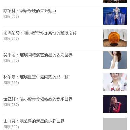
蔡依林：华语乐坛的音乐魅力
阅读(609)
前嶋佑赞：喵小蜜带你探索他的耀眼之路
阅读(613)
吴千语：璀璨闪耀演艺新星的多彩世界
阅读(597)
林依晨：璀璨星空中最闪耀的那一颗
阅读(565)
萧亚轩：喵小蜜带你领略她的音乐世界
阅读(587)
山口葵：演艺界的新星的多彩世界
阅读(620)