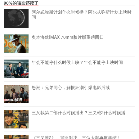
90%的喵友还读了
阿尔忒弥斯计划什么时候播？阿尔忒弥斯计划上映时
间
奥本海默IMAX 70mm胶片版重磅回归
年会不能停什么时候上映？年会不能停上映时间
怒潮：兄弟同心，解恨狂潮引爆电影后续
三叉戟第二部什么时候播出？三叉戟2什么时候播
《三叉戟2》：警匪对决，三位大咖再度集结！