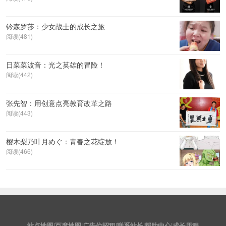
铃森罗莎：少女战士的成长之旅
阅读(481)
日菜菜波音：光之英雄的冒险！
阅读(442)
张先智：用创意点亮教育改革之路
阅读(443)
樱木梨乃叶月めぐ：青春之花绽放！
阅读(466)
站点地图
|
百度地图
|
广告位招租
|
联系站长
|
帮助中心
|
成长历程