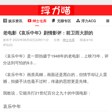
娱乐资讯
绅士仓库
无聊专区
浮力ACG
浮力GIF
明星头条
浮力资讯
头条女神
萌妹专区
老电影《哀乐中年》剧情影评：前卫而大胆的
发布于 2022年08月02日22时11分
分类：
绅士仓库
阅读(419)
cosplay
喵星闻
评论(0)
《哀乐中年》是一部拍摄于1948年的老电影，上映73年，评
分达到可怕的9.3…
《哀乐中年》画质高糊，画面还是黑白的，但情节却让人震
撼，拍摄手法也毫不过时，传递的思想更是先锋。
我敢说，它能吊打21世纪百分之九十的中国电影：
哀乐中年