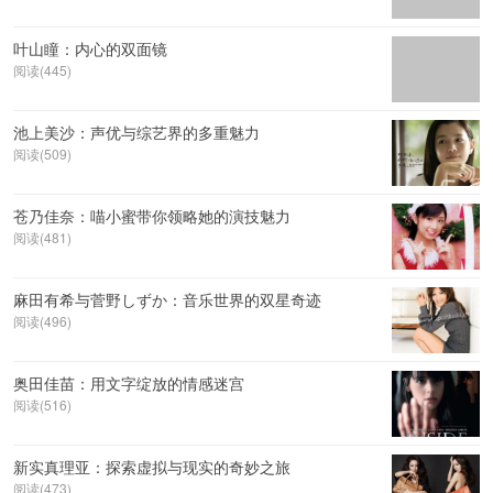
叶山瞳：内心的双面镜
阅读(445)
池上美沙：声优与综艺界的多重魅力
阅读(509)
苍乃佳奈：喵小蜜带你领略她的演技魅力
阅读(481)
麻田有希与菅野しずか：音乐世界的双星奇迹
阅读(496)
奥田佳苗：用文字绽放的情感迷宫
阅读(516)
新实真理亚：探索虚拟与现实的奇妙之旅
阅读(473)