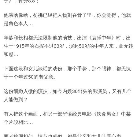
子》，评分8.8；
他演啥像啥，彷彿已经把人物刻在骨子里，你会觉得，他就
是角色本人…
年龄和长相都无法限制他的演技，出演《哀乐中年》时，出
生于1915年的石挥不过33岁，演起50岁的中年人来，毫无违
和感…
下面这段和女儿谈话的戏份，那个手势，那个眼神，都无愧
于一个年过50的老父亲。
这份细緻入微的演技，如今内娱30出头的男演员，又有几个
人能做到？
有人把这个画面，和另一部华语经典电影《饮食男女》中某
个片段相比…
两者构图相似，情节也相似，都是父亲和女儿吐露心声…