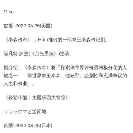
Mike
首播: 2022-08-25(美国)
《泰森传奇》 ，Hulu推出的一部拳王泰森传记剧。
崔凡特·罗兹(《月光男孩》)主演。
据介绍，《泰森传奇》将「探索体育界评价最两极分化的人
物之一——前世界拳王泰森，他狂野、悲剧性和充满争议的
人生和事业」。
《轻鬆小熊：主题乐园大冒险》
リラックマと游园地
首播: 2022-08-25(日本)