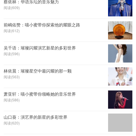
蔡依林：华语乐坛的音乐魅力
阅读(609)
前嶋佑赞：喵小蜜带你探索他的耀眼之路
阅读(612)
吴千语：璀璨闪耀演艺新星的多彩世界
阅读(596)
林依晨：璀璨星空中最闪耀的那一颗
阅读(563)
萧亚轩：喵小蜜带你领略她的音乐世界
阅读(586)
山口葵：演艺界的新星的多彩世界
阅读(620)