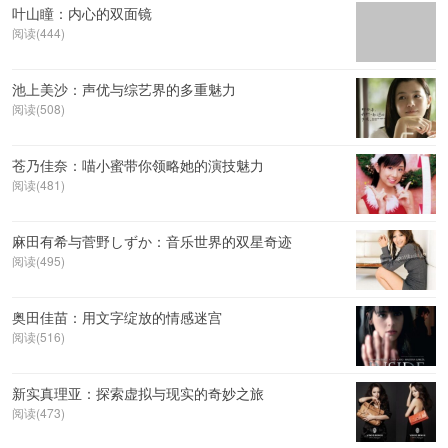
叶山瞳：内心的双面镜
阅读(444)
池上美沙：声优与综艺界的多重魅力
阅读(508)
苍乃佳奈：喵小蜜带你领略她的演技魅力
阅读(481)
麻田有希与菅野しずか：音乐世界的双星奇迹
阅读(495)
奥田佳苗：用文字绽放的情感迷宫
阅读(516)
新实真理亚：探索虚拟与现实的奇妙之旅
阅读(473)