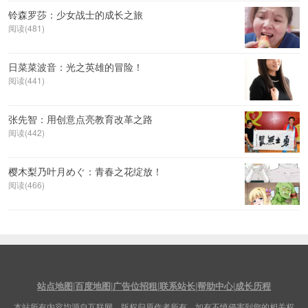
铃森罗莎：少女战士的成长之旅
阅读(481)
日菜菜波音：光之英雄的冒险！
阅读(441)
张先智：用创意点亮教育改革之路
阅读(442)
樱木梨乃叶月めぐ：青春之花绽放！
阅读(466)
站点地图
|
百度地图
|
广告位招租
|
联系站长
|
帮助中心
|
成长历程
本站所有内容均源自互联网，版权归原作者所有。如有不慎侵害到您的相关权