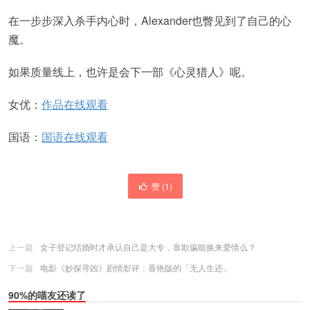
在一步步深入杀手内心时，Alexander也瞥见到了自己的心
魔。
如果质量线上，也许是会下一部《心灵猎人》呢。
女优：
作品在线观看
国语：
国语在线观看
赞 (
1
)
上一篇
女子登记结婚时才承认自己是大专，靠欺骗能换来爱情么？
下一篇
电影《妙探寻凶》剧情影评：香艳版的「无人生还」
90%的喵友还读了