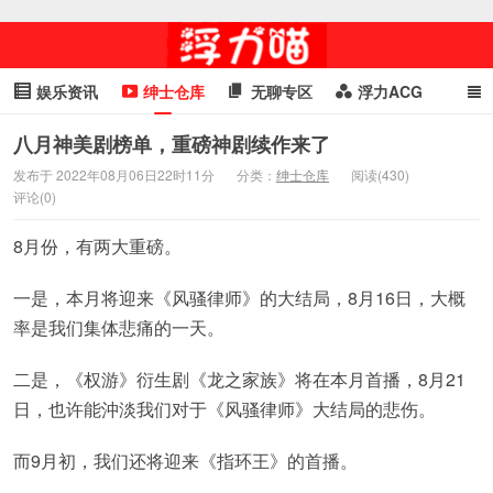
娱乐资讯
绅士仓库
无聊专区
浮力ACG
浮力GIF
明星头条
浮力资讯
头条女神
萌妹专区
八月神美剧榜单，重磅神剧续作来了
发布于 2022年08月06日22时11分
分类：
绅士仓库
阅读(430)
cosplay
喵星闻
评论(0)
8月份，有两大重磅。
一是，本月将迎来《风骚律师》的大结局，8月16日，大概
率是我们集体悲痛的一天。
二是，《权游》衍生剧《龙之家族》将在本月首播，8月21
日，也许能沖淡我们对于《风骚律师》大结局的悲伤。
而9月初，我们还将迎来《指环王》的首播。