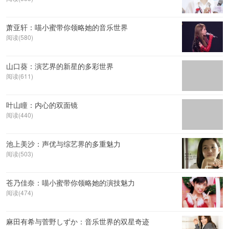
萧亚轩：喵小蜜带你领略她的音乐世界
阅读(580)
山口葵：演艺界的新星的多彩世界
阅读(611)
叶山瞳：内心的双面镜
阅读(440)
池上美沙：声优与综艺界的多重魅力
阅读(503)
苍乃佳奈：喵小蜜带你领略她的演技魅力
阅读(474)
麻田有希与菅野しずか：音乐世界的双星奇迹