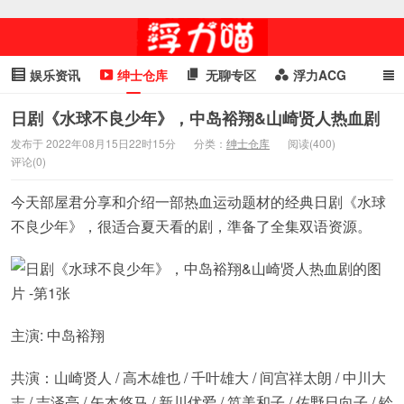
娱乐资讯
绅士仓库
无聊专区
浮力ACG
浮力GIF
明星头条
浮力资讯
头条女神
萌妹专区
日剧《水球不良少年》，中岛裕翔&山崎贤人热血剧
发布于 2022年08月15日22时15分
分类：
绅士仓库
阅读(400)
cosplay
喵星闻
评论(0)
今天部屋君分享和介绍一部热血运动题材的经典日剧《水球
不良少年》，很适合夏天看的剧，準备了全集双语资源。
主演: 中岛裕翔
共演：山崎贤人 / 高木雄也 / 千叶雄大 / 间宫祥太朗 / 中川大
志 / 吉泽亮 / 矢本悠马 / 新川优爱 / 笕美和子 / 佐野日向子 / 铃