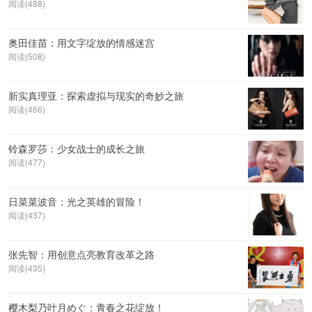
阅读(488)
奥田佳苗：用文字绽放的情感迷宫
阅读(508)
新实真理亚：探索虚拟与现实的奇妙之旅
阅读(466)
铃森罗莎：少女战士的成长之旅
阅读(477)
日菜菜波音：光之英雄的冒险！
阅读(437)
张先智：用创意点亮教育改革之路
阅读(435)
樱木梨乃叶月めぐ：青春之花绽放！