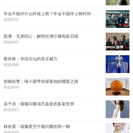
年会不能停什么时候上映？年会不能停上映时间
阅读(655)
怒潮：兄弟同心，解恨狂潮引爆电影后续
阅读(653)
蔡依林：华语乐坛的音乐魅力
阅读(599)
前嶋佑赞：喵小蜜带你探索他的耀眼之路
阅读(604)
吴千语：璀璨闪耀演艺新星的多彩世界
阅读(587)
林依晨：璀璨星空中最闪耀的那一颗
阅读(555)