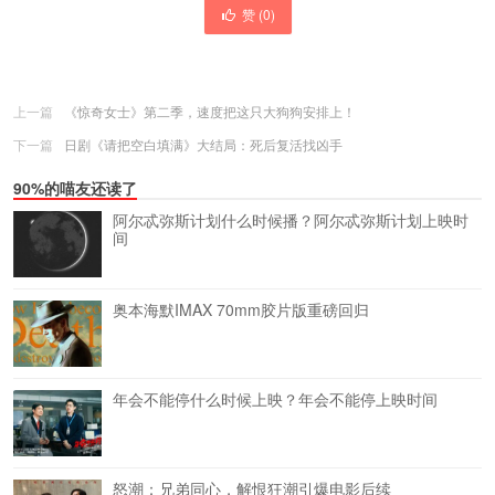
赞 (
0
)
上一篇
《惊奇女士》第二季，速度把这只大狗狗安排上！
下一篇
日剧《请把空白填满》大结局：死后复活找凶手
90%的喵友还读了
阿尔忒弥斯计划什么时候播？阿尔忒弥斯计划上映时
间
奥本海默IMAX 70mm胶片版重磅回归
年会不能停什么时候上映？年会不能停上映时间
怒潮：兄弟同心，解恨狂潮引爆电影后续