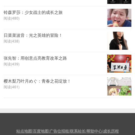
铃森罗莎：少女战士的成长之旅
阅读(480)
日菜菜波音：光之英雄的冒险！
阅读(438)
张先智：用创意点亮教育改革之路
阅读(439)
樱木梨乃叶月めぐ：青春之花绽放！
阅读(461)
站点地图
|
百度地图
|
广告位招租
|
联系站长
|
帮助中心
|
成长历程