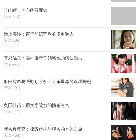
叶山瞳：内心的双面镜
阅读(443)
池上美沙：声优与综艺界的多重魅力
阅读(506)
苍乃佳奈：喵小蜜带你领略她的演技魅力
阅读(477)
麻田有希与菅野しずか：音乐世界的双星奇迹
阅读(491)
奥田佳苗：用文字绽放的情感迷宫
阅读(511)
新实真理亚：探索虚拟与现实的奇妙之旅
阅读(468)