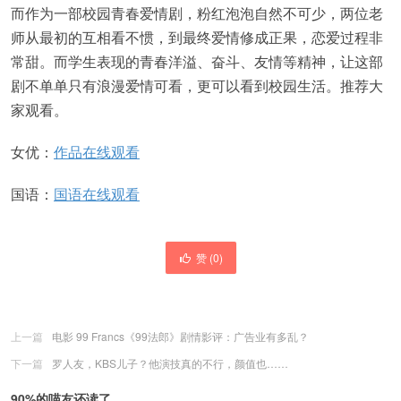
而作为一部校园青春爱情剧，粉红泡泡自然不可少，两位老
师从最初的互相看不惯，到最终爱情修成正果，恋爱过程非
常甜。而学生表现的青春洋溢、奋斗、友情等精神，让这部
剧不单单只有浪漫爱情可看，更可以看到校园生活。推荐大
家观看。
女优：
作品在线观看
国语：
国语在线观看
赞 (
0
)
上一篇
电影 99 Francs《99法郎》剧情影评：广告业有多乱？
下一篇
罗人友，KBS儿子？他演技真的不行，颜值也……
90%的喵友还读了