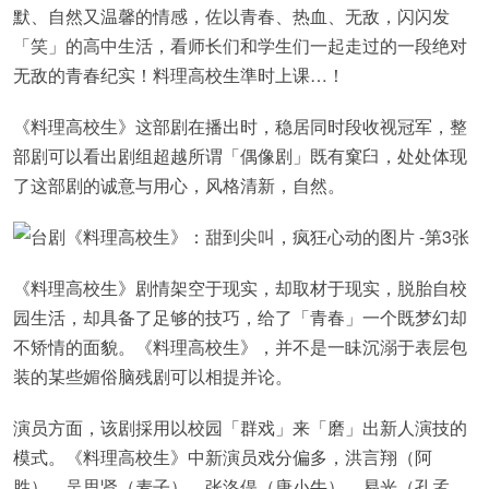
默、自然又温馨的情感，佐以青春、热血、无敌，闪闪发
「笑」的高中生活，看师长们和学生们一起走过的一段绝对
无敌的青春纪实！料理高校生準时上课…！
《料理高校生》这部剧在播出时，稳居同时段收视冠军，整
部剧可以看出剧组超越所谓「偶像剧」既有窠臼，处处体现
了这部剧的诚意与用心，风格清新，自然。
《料理高校生》剧情架空于现实，却取材于现实，脱胎自校
园生活，却具备了足够的技巧，给了「青春」一个既梦幻却
不矫情的面貌。《料理高校生》，并不是一眛沉溺于表层包
装的某些媚俗脑残剧可以相提并论。
演员方面，该剧採用以校园「群戏」来「磨」出新人演技的
模式。《料理高校生》中新演员戏分偏多，洪言翔（阿
胜）、吴思贤（麦子）、张洛偍（唐小牛）、易光（孔孟