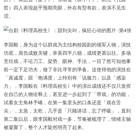
哲）四人表现超乎预期亮眼，外在有型有款，表演不见生
涩。
李国毅，身为这个以群戏为主结构校园剧的领军人物，演技
功底，肩负成败关键，幸喜四平八稳，成绩更甚以往。多场
烹饪戏，不论刀工、架势、眼神、手法，一目了然可知他事
前一定下足功夫，做了非比寻常的準备。这使得他的演技在
「真诚度」跟「饱满度」上特别有「说服力」以及「感染
力」，李国毅在《料理高校生》中的演出成绩还不仅只发挥
在自己的人物诠释上，甚至进一步起到了「带戏」的功能，
试看女主角林予晞，在第一集里头的口条还是「戏在舌
尖」，太急，太乾，几乎是「只顾讲话，忘了呼吸」，直到
第二集以后，跟李国毅对戏一多，节奏被梳理了，情绪主轴
被凝聚了，整个人才陡然明亮了起来。