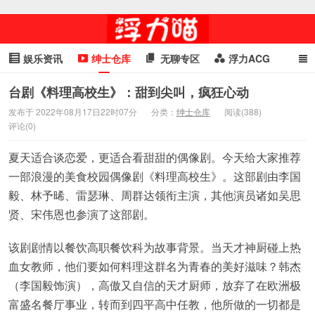
娱乐资讯
绅士仓库
无聊专区
浮力ACG
浮力GIF
明星头条
浮力资讯
头条女神
萌妹专区
台剧《料理高校生》：甜到尖叫，疯狂心动
发布于 2022年08月17日22时07分
分类：
绅士仓库
阅读(388)
cosplay
喵星闻
评论(0)
夏天适合谈恋爱，更适合看甜甜的偶像剧。今天给大家推荐
一部浪漫的美食校园偶像剧《料理高校生》。这部剧由李国
毅、林予晞、雷瑟琳、周群达领衔主演，其他演员诸如吴思
贤、宋伟恩也参演了这部剧。
该剧剧情以餐饮高职餐饮科为故事背景。当天才神厨碰上热
血女教师，他们要如何料理这群名为青春的美好滋味？韩杰
（李国毅饰演），高傲又自信的天才厨师，放弃了在欧洲极
富盛名餐厅事业，转而到四平高中任教，他所做的一切都是