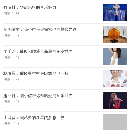
蔡依林：华语乐坛的音乐魅力
阅读(604)
前嶋佑赞：喵小蜜带你探索他的耀眼之路
阅读(608)
吴千语：璀璨闪耀演艺新星的多彩世界
阅读(591)
林依晨：璀璨星空中最闪耀的那一颗
阅读(559)
萧亚轩：喵小蜜带你领略她的音乐世界
阅读(584)
山口葵：演艺界的新星的多彩世界
阅读(615)