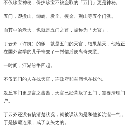
不仅珍宝神秘，保护珍宝不被盗取的「五门」更是神秘。
五门，即搬山、卸岭、发丘、摸金、观山等五个门派。
而其中的老大，也就是五门之首，被称为「天官」。
丁云齐（许凯）的爹，就是五门的天官，结果某天，他给正
在国外留学的儿子寄去了一封信后便离奇失蹤。
一时间，江湖纷争四起。
不仅五门的人在找天官，连政府和军阀也在找他。
发丘掌门更是言之凿凿，天官已经背叛了五门，需要清理门
户。
丁云齐还没有搞清楚状况，就被误认为是和他爹沆瀣一气，
于是惨遭连累，成了众矢之的。