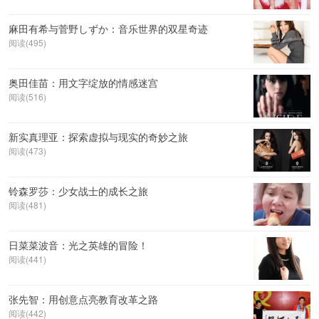
麻田有希与菅野しずか：音乐世界的双星奇迹
阅读(495)
奥田佳苗：用文字绽放的情感迷宫
阅读(516)
新实真理亚：探索虚拟与现实的奇妙之旅
阅读(473)
铃森罗莎：少女战士的成长之旅
阅读(481)
日菜菜波音：光之英雄的冒险！
阅读(441)
张先智：用创意点亮教育改革之路
阅读(442)