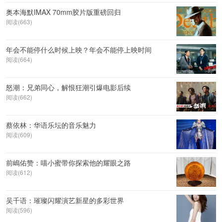
奥本海默IMAX 70mm胶片版重磅回归
阅读(663)
年会不能停什么时候上映？年会不能停上映时间
阅读(664)
怒潮：兄弟同心，解恨狂潮引爆电影后续
阅读(662)
蔡依林：华语乐坛的音乐魅力
阅读(609)
前嶋佑赞：喵小蜜带你探索他的耀眼之路
阅读(612)
吴千语：璀璨闪耀演艺新星的多彩世界
阅读(596)