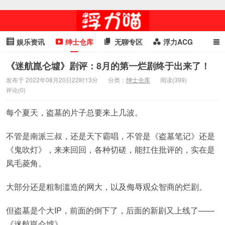
娱乐资讯
绅士仓库
无聊专区
浮力ACG
浮力GIF
明星头条
浮力资讯
头条女神
萌妹专区
《迷航崑仑墟》剧评：8月的第一烂剧终于出来了！
发布于 2022年08月20日22时13分
分类：
绅士仓库
阅读(399)
cosplay
喵星闻
评论(0)
每个夏天，盗墓的片子总要来上几波。
不管是南派三叔，还是天下霸唱，不管是《盗墓笔记》还是
《鬼吹灯》，来来回回，各种切磋，能扛住批评的，实在是
凤毛菱角。
大部分还是粗制滥造的网大，以及侮辱观众智商的烂剧。
但盗墓是个大IP，前面的倒下了，后面的新剧又上线了——
《迷航崑仑墟》