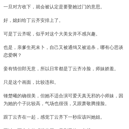
一旦对方收下，就会被认定是要娶她过门的意思。
好，媳妇给丁云齐安排上了。
可是丁云齐呢，似乎对这个大美女并不感兴趣。
也是，亲爹生死未卜，自己又被通缉又被追杀，哪有心思谈
恋爱啊？
妾有情但郎无意，所以日常都是丁云齐冷脸，师妹娇羞。
只是这个画面，比较违和。
锺楚曦的确很美，但她不适合演可爱天真无邪的小师妹，因
为她的个子比较高，气场也很强，又跟萧敬腾撞脸。
跟丁云齐在一起，感觉丁云齐下一秒应该叫她姐。