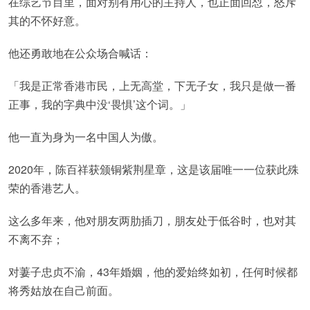
在综艺节目里，面对别有用心的主持人，也正面回怼，怒斥
其的不怀好意。
他还勇敢地在公众场合喊话：
「我是正常香港市民，上无高堂，下无子女，我只是做一番
正事，我的字典中没‘畏惧’这个词。」
他一直为身为一名中国人为傲。
2020年，陈百祥获颁铜紫荆星章，这是该届唯一一位获此殊
荣的香港艺人。
这么多年来，他对朋友两肋插刀，朋友处于低谷时，也对其
不离不弃；
对萋子忠贞不渝，43年婚姻，他的爱始终如初，任何时候都
将秀姑放在自己前面。