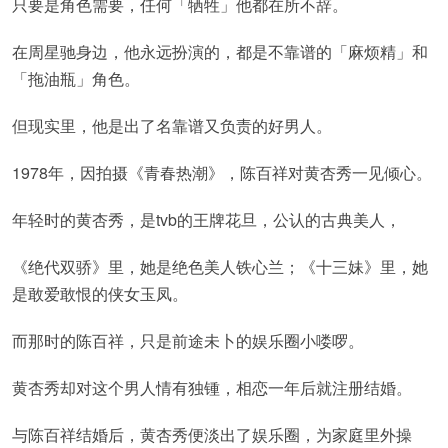
只要是角色需要，任何「牺牲」他都在所不辞。
在周星驰身边，他永远扮演的，都是不靠谱的「麻烦精」和
「拖油瓶」角色。
但现实里，他是出了名靠谱又负责的好男人。
1978年，因拍摄《青春热潮》，陈百祥对黄杏秀一见倾心。
年轻时的黄杏秀，是tvb的王牌花旦，公认的古典美人，
《绝代双骄》里，她是绝色美人铁心兰；《十三妹》里，她
是敢爱敢恨的侠女玉凤。
而那时的陈百祥，只是前途未卜的娱乐圈小喽啰。
黄杏秀却对这个男人情有独锺，相恋一年后就注册结婚。
与陈百祥结婚后，黄杏秀便淡出了娱乐圈，为家庭里外操