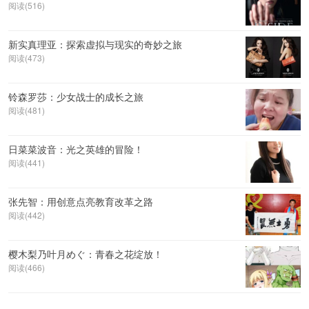
阅读(516)
新实真理亚：探索虚拟与现实的奇妙之旅
阅读(473)
铃森罗莎：少女战士的成长之旅
阅读(481)
日菜菜波音：光之英雄的冒险！
阅读(441)
张先智：用创意点亮教育改革之路
阅读(442)
樱木梨乃叶月めぐ：青春之花绽放！
阅读(466)