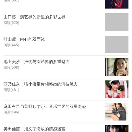
山口葵：演艺界的新星的多彩世界
阅读(620)
叶山瞳：内心的双面镜
阅读(445)
池上美沙：声优与综艺界的多重魅力
阅读(508)
苍乃佳奈：喵小蜜带你领略她的演技魅力
阅读(481)
麻田有希与菅野しずか：音乐世界的双星奇迹
阅读(496)
奥田佳苗：用文字绽放的情感迷宫