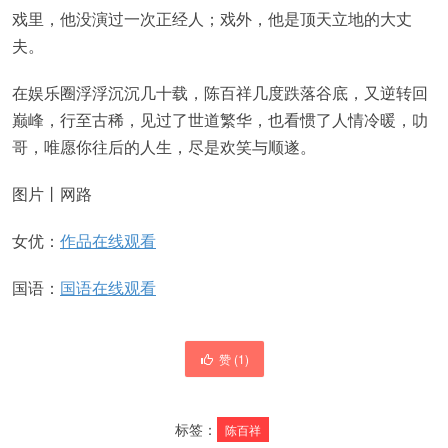
戏里，他没演过一次正经人；戏外，他是顶天立地的大丈
夫。
在娱乐圈浮浮沉沉几十载，陈百祥几度跌落谷底，又逆转回
巅峰，行至古稀，见过了世道繁华，也看惯了人情冷暖，叻
哥，唯愿你往后的人生，尽是欢笑与顺遂。
图片丨网路
女优：
作品在线观看
国语：
国语在线观看
赞 (
1
)
标签：
陈百祥