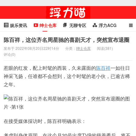
娱乐资讯
绅士仓库
无聊专区
浮力ACG
浮力GIF
明星头条
浮力资讯
头条女神
萌妹专区
陈百祥，这位齐名周星驰的喜剧天才，突然宣布退圈
发布于 2022年08月20日22时14分
分类：
绅士仓库
阅读(381)
cosplay
喵星闻
评论(0)
惹眼的红发，配上时髦的西装，久未露面的
陈百祥
一如往日
神采飞扬，任谁都不会想到，这个时髦的老小伙，已逾古稀
之年。
在接受媒体採访时，陈百祥明确表示：
考虑到身体原因，在这个月20号出席TVB的慈善秀后，将不