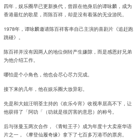
四年，娱乐圈早已更新换代，曾跟在他身后的谭咏麟，成为
香港最红的歌星，而陈百祥，却是没有着落的无业游民。
1978年，谭咏麟邀请陈百祥客串自己主演的喜剧片《追赶跑
跳碰》。
陈百祥并没有因两人的地位倒转产生嫌隙，而是感恩好兄弟
为他介绍工作。
哪怕是个小角色，他也会尽心尽力完成。
接下来的几年，他在娱乐圈大放异彩。
先是和大姐汪明荃主持的《欢乐今宵》收视率居高不下，让
他获得了「阿叻「（叻就是很厉害的意思）的称号。
后与张曼玉两次合作，《青蛙王子》成为年度十大卖座华语
片之一，《摩登仙履奇缘》拿下了七百多万港币的票房。