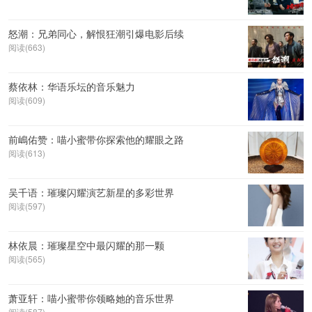
怒潮：兄弟同心，解恨狂潮引爆电影后续
阅读(663)
蔡依林：华语乐坛的音乐魅力
阅读(609)
前嶋佑赞：喵小蜜带你探索他的耀眼之路
阅读(613)
吴千语：璀璨闪耀演艺新星的多彩世界
阅读(597)
林依晨：璀璨星空中最闪耀的那一颗
阅读(565)
萧亚轩：喵小蜜带你领略她的音乐世界
阅读(587)