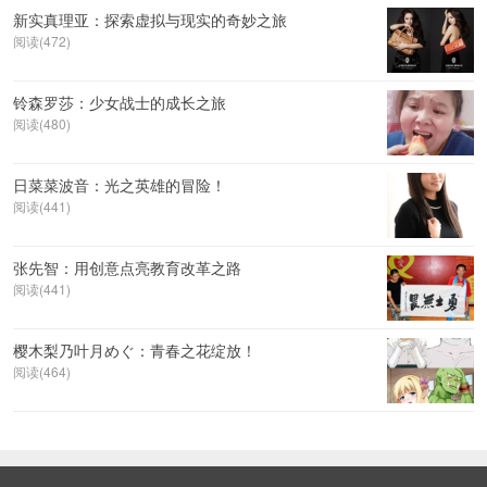
新实真理亚：探索虚拟与现实的奇妙之旅
阅读(472)
铃森罗莎：少女战士的成长之旅
阅读(480)
日菜菜波音：光之英雄的冒险！
阅读(441)
张先智：用创意点亮教育改革之路
阅读(441)
樱木梨乃叶月めぐ：青春之花绽放！
阅读(464)