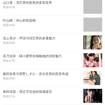
山口葵：演艺界的新星的多彩世界
阅读(618)
叶山瞳：内心的双面镜
阅读(443)
池上美沙：声优与综艺界的多重魅力
阅读(508)
苍乃佳奈：喵小蜜带你领略她的演技魅力
阅读(479)
麻田有希与菅野しずか：音乐世界的双星奇迹
阅读(494)
奥田佳苗：用文字绽放的情感迷宫
阅读(514)