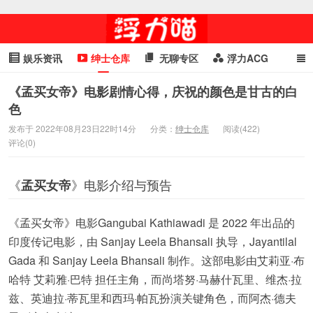
娱乐资讯
绅士仓库
无聊专区
浮力ACG
浮力GIF
明星头条
浮力资讯
头条女神
萌妹专区
《孟买女帝》电影剧情心得，庆祝的颜色是甘古的白
色
cosplay
喵星闻
发布于 2022年08月23日22时14分
分类：
绅士仓库
阅读(422)
评论(0)
《
》电影介绍与预告
孟买女帝
《孟买女帝》电影Gangubai Kathiawadi 是 2022 年出品的
印度传记电影，由 Sanjay Leela Bhansali 执导，Jayantilal
Gada 和 Sanjay Leela Bhansali 制作。这部电影由艾莉亚·布
哈特 艾莉雅·巴特 担任主角，而尚塔努·马赫什瓦里、维杰·拉
兹、英迪拉·蒂瓦里和西玛·帕瓦扮演关键角色，而阿杰·德夫