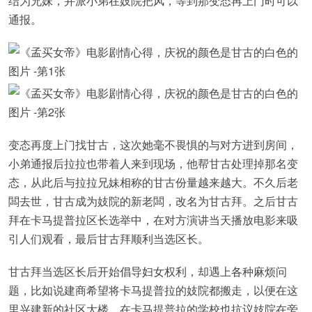
结为兄妹，并派小弟在妓院把风，等到那变态再上门时可以
通报。
变态再度上门找甘古，这次她毫不畏惧的与对方进到房间，
小弟通报后拉拉也带着人来到现场，他帮甘古处理掉那名变
态，从此后与拉拉兄妹相称的甘古份量越来越大。不久后老
闆去世，甘古成为妓院的新老闆，改名为甘古拜。之后甘古
拜在卡马提普拉区长选举中，在对方演讲当天播放电影来吸
引人们观看，最后甘古拜顺利当选区长。
甘古拜当选区长后开始倡导妇女权利，却遇上各种麻烦问
题，比如说建商希望将卡马提普拉的妓院都搬走，以便在这
里兴建新的社区大楼。在卡马提普拉的学校也抗议妓院在旁