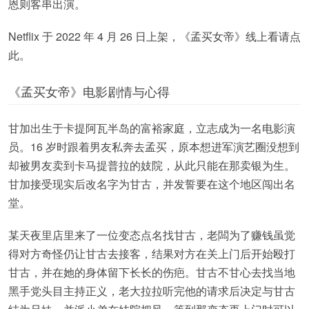
恩则客串出演。
Netflix 于 2022 年 4 月 26 日上架，《孟买女帝》线上看请点
此。
《孟买女帝》电影剧情与心得
甘加出生于卡提阿瓦半岛的富裕家庭，立志成为一名电影演
员。16 岁时跟着男友私奔去孟买，原本想进军演艺圈没想到
却被男友卖到卡马提普拉的妓院，从此只能在那卖银为生。
甘加接受现实后改名字为甘古，并发誓要在这个地区闯出名
堂。
某天夜里店里来了一位变态点名找甘古，老闆为了赚钱虽觉
得对方奇怪仍让甘古去接客，结果对方在关上门后开始殴打
甘古，并在她的身体留下长长的伤疤。甘古不甘心去找当地
黑手党头目主持正义，老大拉拉听完他的请求后决定与甘古