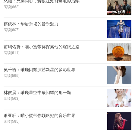
怒潮：兄弟同心，解恨狂潮引爆电影后续
阅读(662)
蔡依林：华语乐坛的音乐魅力
阅读(607)
前嶋佑赞：喵小蜜带你探索他的耀眼之路
阅读(611)
吴千语：璀璨闪耀演艺新星的多彩世界
阅读(595)
林依晨：璀璨星空中最闪耀的那一颗
阅读(563)
萧亚轩：喵小蜜带你领略她的音乐世界
阅读(585)