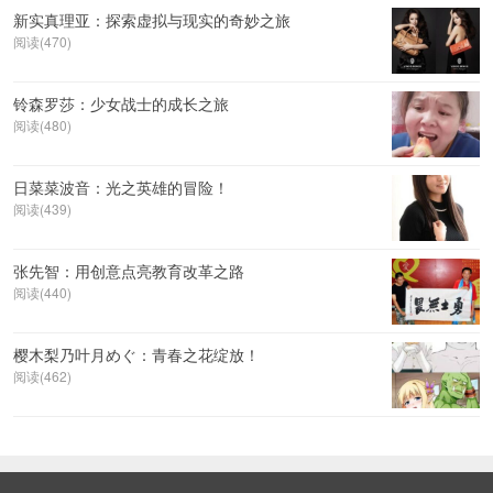
新实真理亚：探索虚拟与现实的奇妙之旅
阅读(470)
铃森罗莎：少女战士的成长之旅
阅读(480)
日菜菜波音：光之英雄的冒险！
阅读(439)
张先智：用创意点亮教育改革之路
阅读(440)
樱木梨乃叶月めぐ：青春之花绽放！
阅读(462)