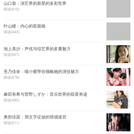
山口葵：演艺界的新星的多彩世界
阅读(615)
叶山瞳：内心的双面镜
阅读(443)
池上美沙：声优与综艺界的多重魅力
阅读(507)
苍乃佳奈：喵小蜜带你领略她的演技魅力
阅读(478)
麻田有希与菅野しずか：音乐世界的双星奇迹
阅读(492)
奥田佳苗：用文字绽放的情感迷宫
阅读(511)