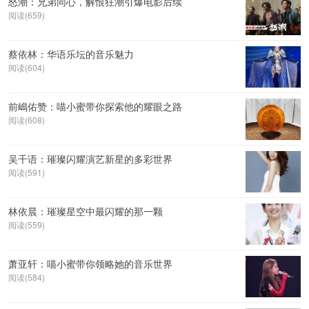
怒潮：兄弟同心，解恨狂潮引爆电影后续
阅读(659)
蔡依林：华语乐坛的音乐魅力
阅读(604)
前嶋佑赞：喵小蜜带你探索他的耀眼之路
阅读(608)
吴千语：璀璨闪耀演艺新星的多彩世界
阅读(591)
林依晨：璀璨星空中最闪耀的那一颗
阅读(559)
萧亚轩：喵小蜜带你领略她的音乐世界
阅读(584)