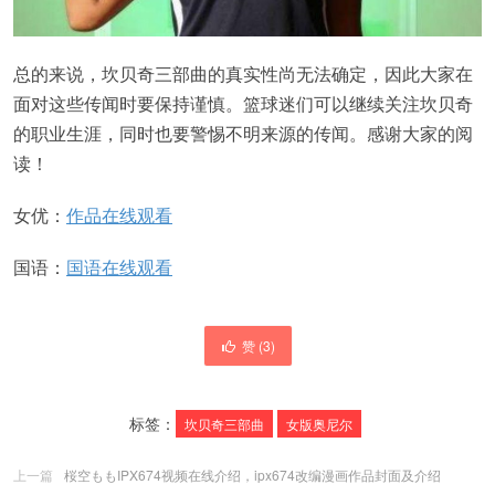
总的来说，坎贝奇三部曲的真实性尚无法确定，因此大家在
面对这些传闻时要保持谨慎。篮球迷们可以继续关注坎贝奇
的职业生涯，同时也要警惕不明来源的传闻。感谢大家的阅
读！
女优：
作品在线观看
国语：
国语在线观看
赞 (
3
)
标签：
坎贝奇三部曲
女版奥尼尔
上一篇
桜空ももIPX674视频在线介绍，ipx674改编漫画作品封面及介绍