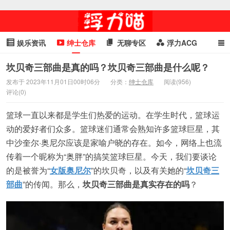
娱乐资讯
绅士仓库
无聊专区
浮力ACG
浮力GIF
明星头条
浮力资讯
头条女神
萌妹专区
坎贝奇三部曲是真的吗？坎贝奇三部曲是什么呢？
发布于 2023年11月01日00时06分
分类：
绅士仓库
阅读(956)
cosplay
喵星闻
评论(0)
篮球一直以来都是学生们热爱的运动。在学生时代，篮球运
动的爱好者们众多。篮球迷们通常会熟知许多篮球巨星，其
中沙奎尔·奥尼尔应该是家喻户晓的存在。如今，网络上也流
传着一个昵称为“奥胖”的搞笑篮球巨星。今天，我们要谈论
的是被誉为“
女版奥尼尔
”的坎贝奇，以及有关她的“
坎贝奇三
部曲
”的传闻。那么，
坎贝奇三部曲是真实存在的吗
？