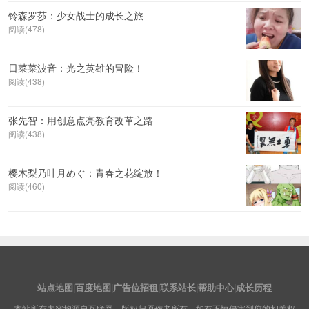
铃森罗莎：少女战士的成长之旅
阅读(478)
日菜菜波音：光之英雄的冒险！
阅读(438)
张先智：用创意点亮教育改革之路
阅读(438)
樱木梨乃叶月めぐ：青春之花绽放！
阅读(460)
站点地图
|
百度地图
|
广告位招租
|
联系站长
|
帮助中心
|
成长历程
本站所有内容均源自互联网，版权归原作者所有。如有不慎侵害到您的相关权