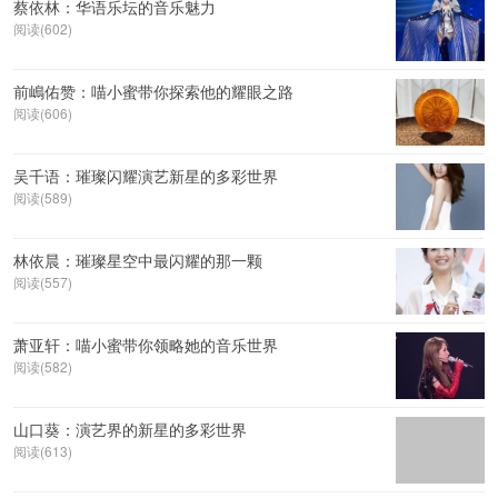
蔡依林：华语乐坛的音乐魅力
阅读(602)
前嶋佑赞：喵小蜜带你探索他的耀眼之路
阅读(606)
吴千语：璀璨闪耀演艺新星的多彩世界
阅读(589)
林依晨：璀璨星空中最闪耀的那一颗
阅读(557)
萧亚轩：喵小蜜带你领略她的音乐世界
阅读(582)
山口葵：演艺界的新星的多彩世界
阅读(613)