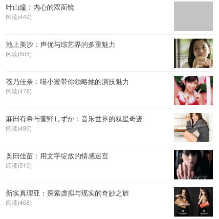
叶山瞳：内心的双面镜
阅读(442)
池上美沙：声优与综艺界的多重魅力
阅读(505)
苍乃佳奈：喵小蜜带你领略她的演技魅力
阅读(476)
麻田有希与菅野しずか：音乐世界的双星奇迹
阅读(490)
奥田佳苗：用文字绽放的情感迷宫
阅读(510)
新实真理亚：探索虚拟与现实的奇妙之旅
阅读(468)