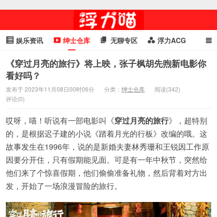
娱乐资讯
绅士仓库
无聊专区
浮力ACG
浮力GIF
明星头条
浮力资讯
头条女神
萌妹专区
《穿过月亮的旅行》将上映，张子枫胡先煦新电影你
看好吗？
cosplay
喵星闻
发布于 2023年11月08日00时06分
分类：
绅士仓库
阅读(342)
评论(0)
哎呀，喵！听说有一部电影叫《
穿过月亮的旅行
》，超特别
的，是根据迟子建的小说《踏着月光的行板》改编的哦。这
故事发生在1996年，说的是新婚夫妻林秀珊和王锐因工作原
因要分开住，只有假期能见面。可是有一年中秋节，突然给
他们来了个惊喜假期，他们偷偷准备礼物，然后背着对方出
发，开始了一场浪漫冒险的旅行。