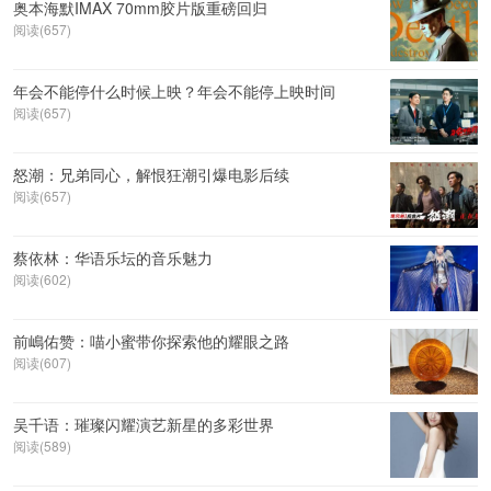
奥本海默IMAX 70mm胶片版重磅回归
阅读(657)
年会不能停什么时候上映？年会不能停上映时间
阅读(657)
怒潮：兄弟同心，解恨狂潮引爆电影后续
阅读(657)
蔡依林：华语乐坛的音乐魅力
阅读(602)
前嶋佑赞：喵小蜜带你探索他的耀眼之路
阅读(607)
吴千语：璀璨闪耀演艺新星的多彩世界
阅读(589)