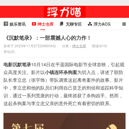
娱乐资讯
绅士仓库
无聊专区
浮力ACG
浮力GIF
明星头条
浮力资讯
头条女神
萌妹专区
《沉默笔录》：一部震撼人心的力作！
发布于 2023年11月27日00时04分
分类：
绅士仓库
阅读(410)
cosplay
喵星闻
评论(0)
电影沉默笔录
10月14日在平遥国际电影节全球首映，引起观
众高度关注。影片以
小镇连环杀狗案
为切入点，讲述了联防
队长李立忠（张宇饰）带队调查这起离奇案件的故事。影片
中，李立忠和他的队员们利用自己贫乏的刑侦和追踪科学知
识，通过一系列荒唐的行动，最终抓获了杀狗凶手。然而，
这起杀狗案与李立忠父亲的意外死亡有着密切的联系。