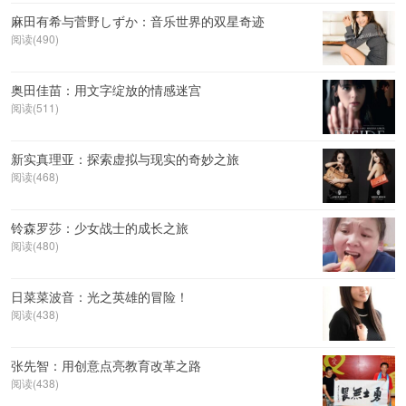
麻田有希与菅野しずか：音乐世界的双星奇迹
阅读(490)
奥田佳苗：用文字绽放的情感迷宫
阅读(511)
新实真理亚：探索虚拟与现实的奇妙之旅
阅读(468)
铃森罗莎：少女战士的成长之旅
阅读(480)
日菜菜波音：光之英雄的冒险！
阅读(438)
张先智：用创意点亮教育改革之路
阅读(438)