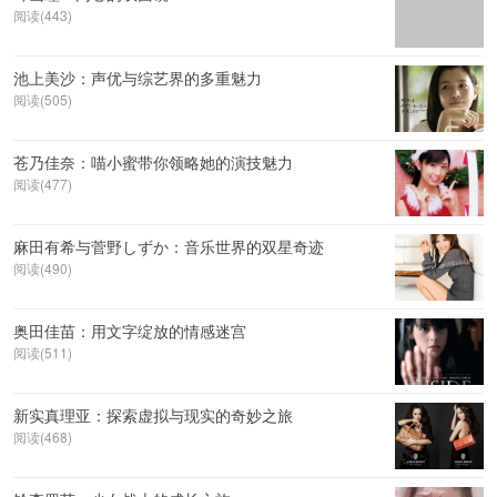
阅读(443)
池上美沙：声优与综艺界的多重魅力
阅读(505)
苍乃佳奈：喵小蜜带你领略她的演技魅力
阅读(477)
麻田有希与菅野しずか：音乐世界的双星奇迹
阅读(490)
奥田佳苗：用文字绽放的情感迷宫
阅读(511)
新实真理亚：探索虚拟与现实的奇妙之旅
阅读(468)