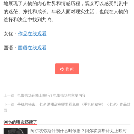
地展现了人物的内心世界和情感历程，观众可以感受到剧中
的迷茫、挣扎和成长。年轻人面对现实生活，也能在人物的
选择和决定中找到共鸣。
女优：
作品在线观看
国语：
国语在线观看
赞 (
0
)
上一篇
电影操场还能上映吗？电影操场的主要内容
下一篇
手机的秘密、七夕 潘甜甜在哪里看免费 《手机的秘密》《七夕》作品封
面
90%的喵友还读了
阿尔忒弥斯计划什么时候播？阿尔忒弥斯计划上映时