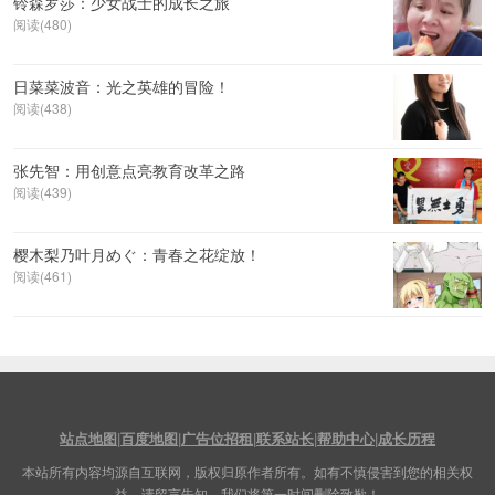
铃森罗莎：少女战士的成长之旅
阅读(480)
日菜菜波音：光之英雄的冒险！
阅读(438)
张先智：用创意点亮教育改革之路
阅读(439)
樱木梨乃叶月めぐ：青春之花绽放！
阅读(461)
站点地图
|
百度地图
|
广告位招租
|
联系站长
|
帮助中心
|
成长历程
本站所有内容均源自互联网，版权归原作者所有。如有不慎侵害到您的相关权
益，请留言告知，我们将第一时间删除致歉！