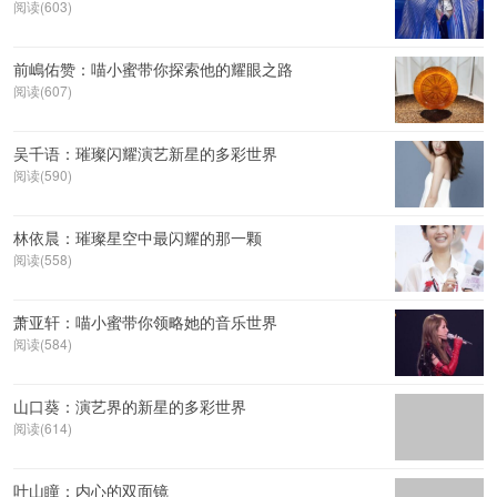
阅读(603)
前嶋佑赞：喵小蜜带你探索他的耀眼之路
阅读(607)
吴千语：璀璨闪耀演艺新星的多彩世界
阅读(590)
林依晨：璀璨星空中最闪耀的那一颗
阅读(558)
萧亚轩：喵小蜜带你领略她的音乐世界
阅读(584)
山口葵：演艺界的新星的多彩世界
阅读(614)
叶山瞳：内心的双面镜