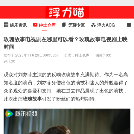
娱乐资讯
绅士仓库
无聊专区
浮力ACG
浮力GIF
明星头条
浮力资讯
头条女神
萌妹专区
玫瑰故事电视剧在哪里可以看？玫瑰故事电视剧上映
时间
cosplay
喵星闻
发布于 2023年11月29日00时08分
分类：
绅士仓库
阅读(403)
评论(0)
观众对刘亦菲主演的的反响玫瑰故事充满期待。作为一名高
知名度的演员，刘亦菲凭借出色的演技和迷人的外貌赢得了
众多观众的喜爱和支持。她在过去作品展现了出色的演技，
此次出演
玫瑰故事
引发了粉丝们的热烈期待。