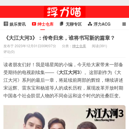
娱乐资讯
绅士仓库
无聊专区
浮力ACG
浮力GIF
明星头条
浮力资讯
头条女神
萌妹专区
《大江大河3》：传奇归来，谁将书写新的篇章？
发布于 2023年12月01日00时07分
分类：
绅士仓库
阅读(391)
cosplay
喵星闻
评论(0)
读者朋友们好！我是喵星闻的小编，今天给大家带来一部备
受期待的电视剧续集——《
大江大河3
》。这部剧作为《大
江大河》系列的最后一章，将延续前两部的辉煌，继续讲述
宋运辉、雷东宝和杨巡等人的成长历程，展现改革开放时期
中国各个社会阶层人物的不同命运和这个时代的沧桑巨变。