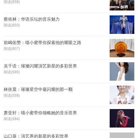
阅读(658)
蔡依林：华语乐坛的音乐魅力
阅读(603)
前嶋佑赞：喵小蜜带你探索他的耀眼之路
阅读(607)
吴千语：璀璨闪耀演艺新星的多彩世界
阅读(590)
林依晨：璀璨星空中最闪耀的那一颗
阅读(558)
萧亚轩：喵小蜜带你领略她的音乐世界
阅读(584)
山口葵：演艺界的新星的多彩世界