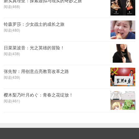
新实真理亚：探索虚拟与现实的奇妙之旅
阅读(468)
铃森罗莎：少女战士的成长之旅
阅读(480)
日菜菜波音：光之英雄的冒险！
阅读(438)
张先智：用创意点亮教育改革之路
阅读(439)
樱木梨乃叶月めぐ：青春之花绽放！
阅读(461)