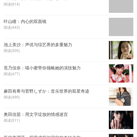
阅读(614)
叶山瞳：内心的双面镜
阅读(443)
池上美沙：声优与综艺界的多重魅力
阅读(505)
苍乃佳奈：喵小蜜带你领略她的演技魅力
阅读(477)
麻田有希与菅野しずか：音乐世界的双星奇迹
阅读(490)
奥田佳苗：用文字绽放的情感迷宫
阅读(511)