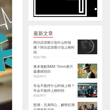
最新文章
阿尔忒弥斯计划什么时候
播？阿尔忒弥斯计划上映时
间
阅读(788)
奥本海默IMAX 70mm胶片
版重磅回归
阅读(657)
年会不能停什么时候上映？
年会不能停上映时间
阅读(657)
怒潮：兄弟同心，解恨狂潮
引爆电影后续