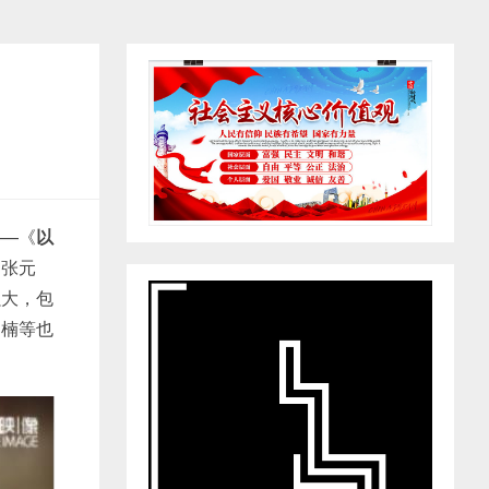
——《
以
、张元
强大，包
闫楠等也