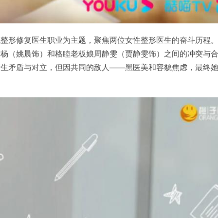
代整形修复医生职业为主题，聚焦两位女性整形医生的奋斗历程
乔杨（姚晨饰）和格睦老板娘周静雯（贾静雯饰）之间的冲突与
产生矛盾与对立，但因共同的敌人——黑医美和容貌焦虑，最终