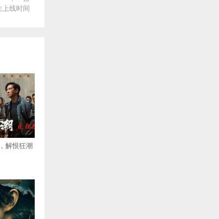
生上线时间
，解恨狂潮