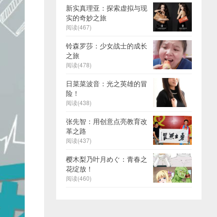
新实真理亚：探索虚拟与现
实的奇妙之旅
阅读(467)
铃森罗莎：少女战士的成长
之旅
阅读(478)
日菜菜波音：光之英雄的冒
险！
阅读(438)
张先智：用创意点亮教育改
革之路
阅读(437)
樱木梨乃叶月めぐ：青春之
花绽放！
阅读(460)