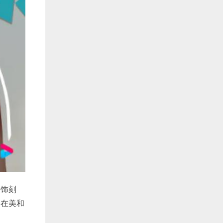
妆饰刻
内在美和