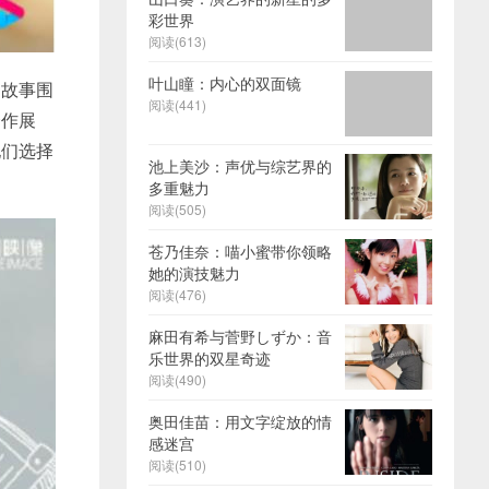
彩世界
阅读(613)
叶山瞳：内心的双面镜
。故事围
阅读(441)
合作展
她们选择
池上美沙：声优与综艺界的
多重魅力
阅读(505)
苍乃佳奈：喵小蜜带你领略
她的演技魅力
阅读(476)
麻田有希与菅野しずか：音
乐世界的双星奇迹
阅读(490)
奥田佳苗：用文字绽放的情
感迷宫
阅读(510)