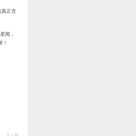
的真正含
喵星闻，
谢！
下一篇