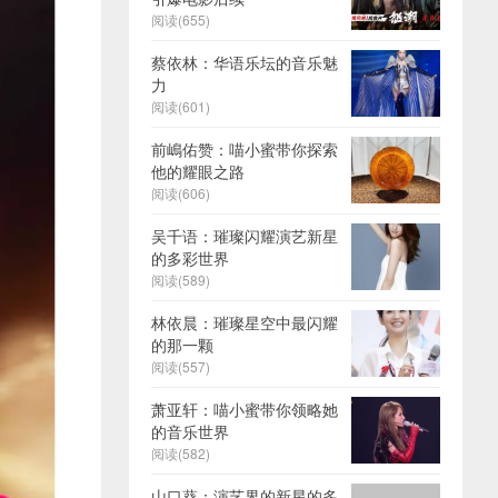
阅读(655)
蔡依林：华语乐坛的音乐魅
力
阅读(601)
前嶋佑赞：喵小蜜带你探索
他的耀眼之路
阅读(606)
吴千语：璀璨闪耀演艺新星
的多彩世界
阅读(589)
林依晨：璀璨星空中最闪耀
的那一颗
阅读(557)
萧亚轩：喵小蜜带你领略她
的音乐世界
阅读(582)
山口葵：演艺界的新星的多