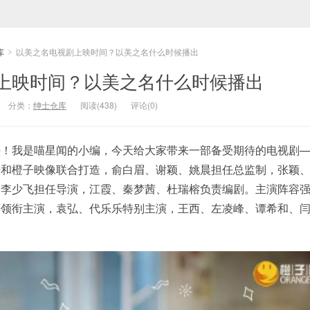
库
以美之名电视剧上映时间？以美之名什么时候播出
>
上映时间？以美之名什么时候播出
分类：
绅士仓库
阅读(438)
评论(0)
好！我是喵星闻的小编，今天给大家带来一部备受期待的电视剧
酷和橙子映像联合打造，俞白眉、谢颖、姚晨担任总监制，张颖
，李少飞担任导演，江霞、秦梦茜、杜瑞榕负责编剧。主演阵容
等领衔主演，袁弘、代乐乐特别主演，王西、左凌峰、谭希和、