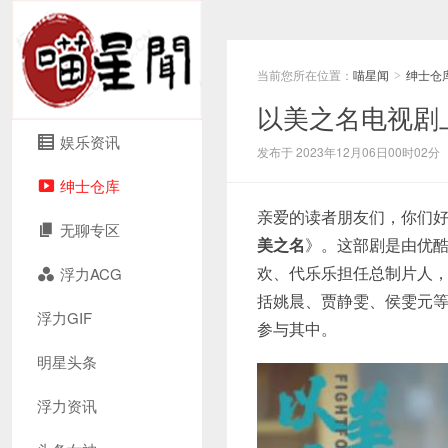
当前您所在位置：
喵星闻
绅士仓
>
以美之名电视剧
娱乐资讯
发布于 2023年12月06日00时02分
绅士仓库
亲爱的读者朋友们，你们
无聊专区
美之名
》。这部剧是由优
欢、代乐乐担任总制片人
浮力ACG
括姚晨、贾静雯、侯雯元
浮力GIF
参与其中。
明星头条
浮力资讯