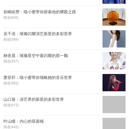
前嶋佑赞：喵小蜜带你探索他的耀眼之路
阅读(606)
吴千语：璀璨闪耀演艺新星的多彩世界
阅读(589)
林依晨：璀璨星空中最闪耀的那一颗
阅读(557)
萧亚轩：喵小蜜带你领略她的音乐世界
阅读(583)
山口葵：演艺界的新星的多彩世界
阅读(613)
叶山瞳：内心的双面镜
阅读(442)