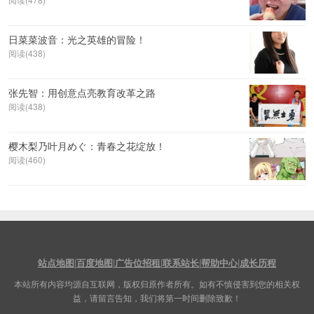
日菜菜波音：光之英雄的冒险！
阅读(438)
张先智：用创意点亮教育改革之路
阅读(438)
樱木梨乃叶月めぐ：青春之花绽放！
阅读(460)
站点地图
|
百度地图
|
广告位招租
|
联系站长
|
帮助中心
|
成长历程
本站所有内容均源自互联网，版权归原作者所有。如有不慎侵害到您的相关权
益，请留言告知，我们将第一时间删除致歉！