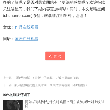
多的了解呢？是否对民族团结有了更深的感悟呢？欢迎持续
关注喵星闻，我们下期内容更加精彩！同时，本文是喵星闻
(shunanren.com)原创，转载请注明出处，谢谢！
女优：
作品在线观看
国语：
国语在线观看
赞 (
0
)
上一篇
《海天雄鹰》：波折中的光辉，忠诚与勇敢的赞歌
下一篇
乘风踏浪电视剧上映时间，乘风踏浪电视剧什么时候播？
90%的喵友还读了
阿尔忒弥斯计划什么时候播？阿尔忒弥斯计划上映时
间