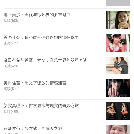
池上美沙：声优与综艺界的多重魅力
阅读(505)
苍乃佳奈：喵小蜜带你领略她的演技魅力
阅读(477)
麻田有希与菅野しずか：音乐世界的双星奇迹
阅读(490)
奥田佳苗：用文字绽放的情感迷宫
阅读(511)
新实真理亚：探索虚拟与现实的奇妙之旅
阅读(468)
铃森罗莎：少女战士的成长之旅
阅读(478)