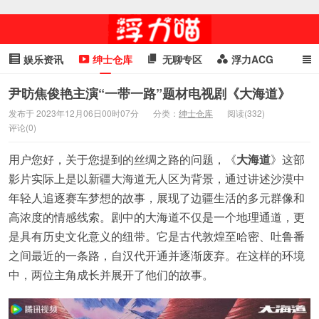
娱乐资讯
绅士仓库
无聊专区
浮力ACG
浮力GIF
明星头条
浮力资讯
头条女神
萌妹专区
尹昉焦俊艳主演“一带一路”题材电视剧《大海道》
发布于 2023年12月06日00时07分
分类：
绅士仓库
阅读(332)
cosplay
喵星闻
评论(0)
用户您好，关于您提到的丝绸之路的问题，《
大海道
》这部
影片实际上是以新疆大海道无人区为背景，通过讲述沙漠中
年轻人追逐赛车梦想的故事，展现了边疆生活的多元群像和
高浓度的情感线索。剧中的大海道不仅是一个地理通道，更
是具有历史文化意义的纽带。它是古代敦煌至哈密、吐鲁番
之间最近的一条路，自汉代开通并逐渐废弃。在这样的环境
中，两位主角成长并展开了他们的故事。