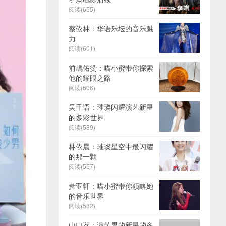
阅读(655)
蔡依林：华语乐坛的音乐魅
力
阅读(601)
前嶋佑赞：喵小蜜带你探索
他的耀眼之路
阅读(606)
吴千语：璀璨闪耀演艺新星
的多彩世界
阅读(589)
林依晨：璀璨星空中最闪耀
的那一颗
阅读(557)
萧亚轩：喵小蜜带你领略她
的音乐世界
阅读(582)
山口葵：演艺界的新星的多