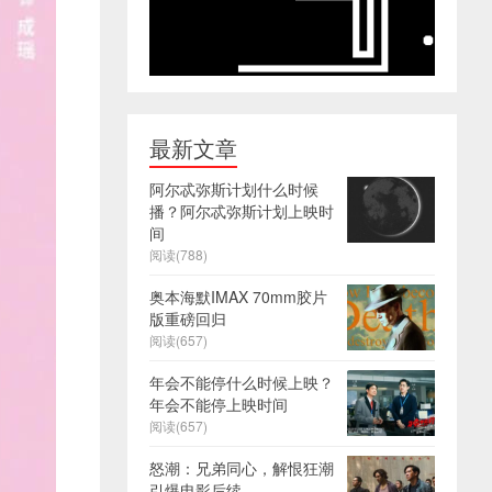
最新文章
阿尔忒弥斯计划什么时候
播？阿尔忒弥斯计划上映时
间
阅读(788)
奥本海默IMAX 70mm胶片
版重磅回归
阅读(657)
年会不能停什么时候上映？
年会不能停上映时间
阅读(657)
怒潮：兄弟同心，解恨狂潮
引爆电影后续