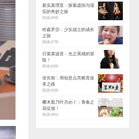
新实真理亚：探索虚拟与现
实的奇妙之旅
阅读(468)
铃森罗莎：少女战士的成长
之旅
阅读(478)
日菜菜波音：光之英雄的冒
险！
阅读(438)
张先智：用创意点亮教育改
革之路
阅读(438)
樱木梨乃叶月めぐ：青春之
花绽放！
阅读(460)