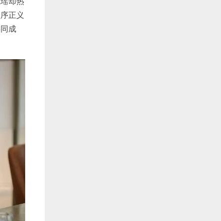
成瑶却热
程序正义
共同成