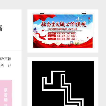
播
情轻喜剧
主角，已