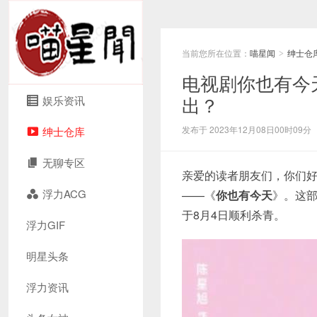
当前您所在位置：
喵星闻
绅士仓
>
电视剧你也有今
出？
娱乐资讯
发布于 2023年12月08日00时09分
绅士仓库
无聊专区
亲爱的读者朋友们，你们
浮力ACG
——《
你也有今天
》。这
于8月4日顺利杀青。
浮力GIF
明星头条
浮力资讯