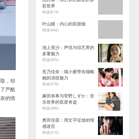
彩世界
阅读(613)
叶山瞳：内心的双面镜
阅读(442)
池上美沙：声优与综艺界的
多重魅力
阅读(505)
苍乃佳奈：喵小蜜带你领略
她的演技魅力
录取，却
阅读(476)
排了严酷
麻田有希与菅野しずか：音
无奈的情
乐世界的双星奇迹
阅读(490)
奥田佳苗：用文字绽放的情
感迷宫
阅读(510)