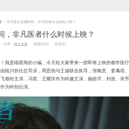
库
非凡医生首播时间，非凡医者什么时候上映？
>
间，非凡医者什么时候上映？
分类：
绅士仓库
阅读(370)
评论(0)
好！我是喵星闻的小编，今天给大家带来一部即将上映的都市医
剧由陆川担任总导演，周思尧与王迪联合执导，张晚意、姜珮瑶
志飞领衔主演，冯雷、王耀庆作为特邀主演，杨皓宇、刘孜、宋
则作为特别出演。