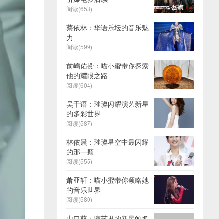
阅读(653)
蔡依林：华语乐坛的音乐魅
力
阅读(599)
前嶋佑赞：喵小蜜带你探索
他的耀眼之路
阅读(604)
吴千语：璀璨闪耀演艺新星
的多彩世界
阅读(587)
林依晨：璀璨星空中最闪耀
的那一颗
阅读(555)
萧亚轩：喵小蜜带你领略她
的音乐世界
阅读(580)
山口葵：演艺界的新星的多