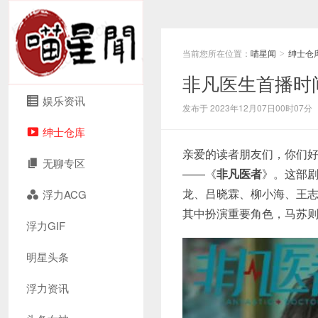
当前您所在位置：
喵星闻
绅士仓
>
非凡医生首播时
娱乐资讯
发布于 2023年12月07日00时07分
绅士仓库
亲爱的读者朋友们，你们
无聊专区
——《
非凡医者
》。这部
龙、吕晓霖、柳小海、王
浮力ACG
其中扮演重要角色，马苏
浮力GIF
明星头条
浮力资讯