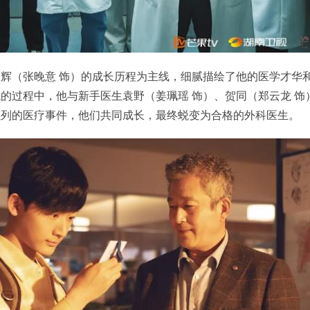
辉（张晚意 饰）的成长历程为主线，细腻描绘了他的医学才华
的过程中，他与新手医生袁野（姜珮瑶 饰）、贺同（郑云龙 饰
系列的医疗事件，他们共同成长，最终蜕变为合格的外科医生。