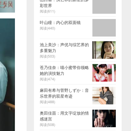
彩世界
阅读(611)
叶山瞳：内心的双面镜
阅读(440)
池上美沙：声优与综艺界的
多重魅力
阅读(503)
苍乃佳奈：喵小蜜带你领略
她的演技魅力
阅读(474)
麻田有希与菅野しずか：音
乐世界的双星奇迹
阅读(488)
奥田佳苗：用文字绽放的情
感迷宫
阅读(508)