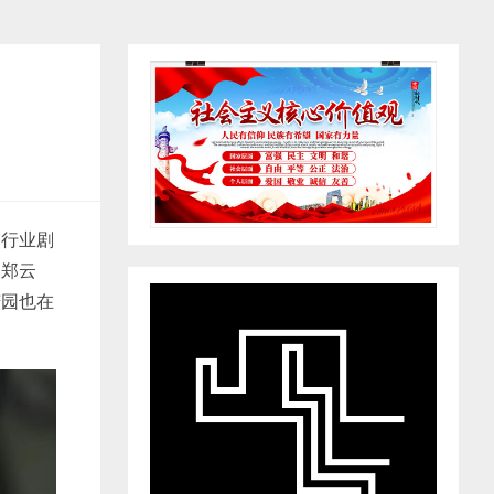
疗行业剧
、郑云
芳园也在