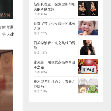
新实真理亚：探索虚拟与现
实的奇妙之旅
阅读(466)
铃森罗莎：少女战士的成长
和在沟通
之旅
阅读(477)
）等人建
日菜菜波音：光之英雄的冒
险！
阅读(437)
张先智：用创意点亮教育改
革之路
阅读(435)
樱木梨乃叶月めぐ：青春之
花绽放！
阅读(458)