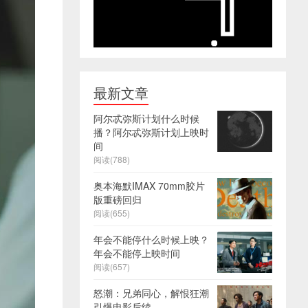
最新文章
阿尔忒弥斯计划什么时候
播？阿尔忒弥斯计划上映时
间
阅读(788)
奥本海默IMAX 70mm胶片
版重磅回归
阅读(655)
年会不能停什么时候上映？
年会不能停上映时间
阅读(657)
怒潮：兄弟同心，解恨狂潮
引爆电影后续