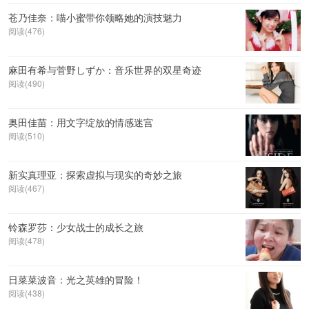
苍乃佳奈：喵小蜜带你领略她的演技魅力
阅读(476)
麻田有希与菅野しずか：音乐世界的双星奇迹
阅读(490)
奥田佳苗：用文字绽放的情感迷宫
阅读(510)
新实真理亚：探索虚拟与现实的奇妙之旅
阅读(467)
铃森罗莎：少女战士的成长之旅
阅读(478)
日菜菜波音：光之英雄的冒险！
阅读(438)