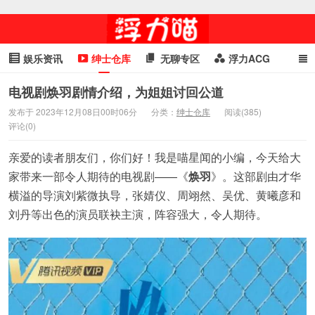
娱乐资讯
绅士仓库
无聊专区
浮力ACG
浮力GIF
明星头条
浮力资讯
头条女神
萌妹专区
电视剧焕羽剧情介绍，为姐姐讨回公道
发布于 2023年12月08日00时06分
分类：
绅士仓库
阅读(385)
cosplay
喵星闻
评论(0)
亲爱的读者朋友们，你们好！我是喵星闻的小编，今天给大
家带来一部令人期待的电视剧——《
焕羽
》。这部剧由才华
横溢的导演刘紫微执导，张婧仪、周翊然、吴优、黄曦彦和
刘丹等出色的演员联袂主演，阵容强大，令人期待。