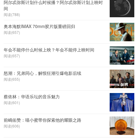
阿尔忒弥斯计划什么时候播？阿尔忒弥斯计划上映时
间
阅读(788)
奥本海默IMAX 70mm胶片版重磅回归
阅读(657)
年会不能停什么时候上映？年会不能停上映时间
阅读(657)
怒潮：兄弟同心，解恨狂潮引爆电影后续
阅读(655)
蔡依林：华语乐坛的音乐魅力
阅读(601)
前嶋佑赞：喵小蜜带你探索他的耀眼之路
阅读(606)