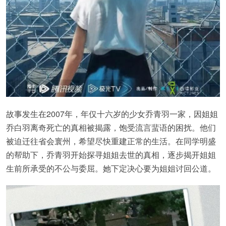
故事发生在2007年，年仅十六岁的少女乔青羽一家，因姐姐
乔白羽离奇死亡的真相被揭露，饱受流言蜚语的困扰。他们
被迫迁往省会寰州，希望尽快重建正常的生活。在同学明盛
的帮助下，乔青羽开始探寻姐姐去世的真相，逐步揭开姐姐
生前所承受的不公与委屈。她下定决心要为姐姐讨回公道。