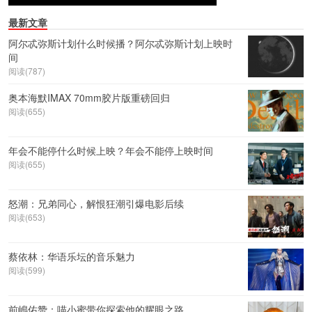
最新文章
阿尔忒弥斯计划什么时候播？阿尔忒弥斯计划上映时
间
阅读(787)
奥本海默IMAX 70mm胶片版重磅回归
阅读(655)
年会不能停什么时候上映？年会不能停上映时间
阅读(655)
怒潮：兄弟同心，解恨狂潮引爆电影后续
阅读(653)
蔡依林：华语乐坛的音乐魅力
阅读(599)
前嶋佑赞：喵小蜜带你探索他的耀眼之路