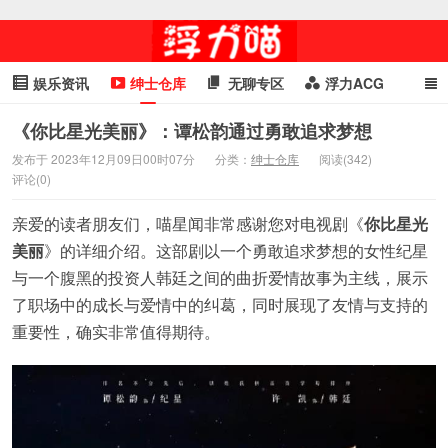
娱乐资讯
绅士仓库
无聊专区
浮力ACG
浮力GIF
明星头条
浮力资讯
头条女神
萌妹专区
《你比星光美丽》：谭松韵通过勇敢追求梦想
发布于 2023年12月09日00时07分
分类：
绅士仓库
阅读(342)
cosplay
喵星闻
评论(0)
亲爱的读者朋友们，喵星闻非常感谢您对电视剧《
你比星光
美丽
》的详细介绍。这部剧以一个勇敢追求梦想的女性纪星
与一个腹黑的投资人韩廷之间的曲折爱情故事为主线，展示
了职场中的成长与爱情中的纠葛，同时展现了友情与支持的
重要性，确实非常值得期待。