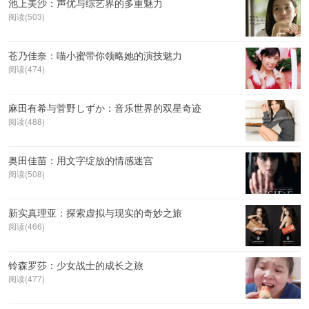
池上美沙：声优与综艺界的多重魅力
阅读(503)
苍乃佳奈：喵小蜜带你领略她的演技魅力
阅读(474)
麻田有希与菅野しずか：音乐世界的双星奇迹
阅读(488)
奥田佳苗：用文字绽放的情感迷宫
阅读(508)
新实真理亚：探索虚拟与现实的奇妙之旅
阅读(466)
铃森罗莎：少女战士的成长之旅
阅读(477)