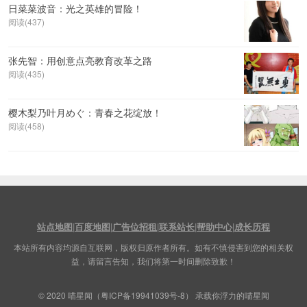
日菜菜波音：光之英雄的冒险！
阅读(437)
张先智：用创意点亮教育改革之路
阅读(435)
樱木梨乃叶月めぐ：青春之花绽放！
阅读(458)
站点地图
|
百度地图
|
广告位招租
|
联系站长
|
帮助中心
|
成长历程
本站所有内容均源自互联网，版权归原作者所有。如有不慎侵害到您的相关权
益，请留言告知，我们将第一时间删除致歉！
© 2020
喵星闻
（
粤ICP备19941039号-8
） 承载你浮力的喵星闻