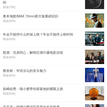
间
阅读(790)
奥本海默IMAX 70mm胶片版重磅回归
阅读(659)
年会不能停什么时候上映？年会不能停上映时间
阅读(659)
怒潮：兄弟同心，解恨狂潮引爆电影后续
阅读(659)
蔡依林：华语乐坛的音乐魅力
阅读(604)
前嶋佑赞：喵小蜜带你探索他的耀眼之路
阅读(608)
吴千语：璀璨闪耀演艺新星的多彩世界