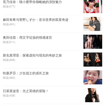
苍乃佳奈：喵小蜜带你领略她的演技魅力
阅读(477)
麻田有希与菅野しずか：音乐世界的双星奇迹
阅读(491)
奥田佳苗：用文字绽放的情感迷宫
阅读(511)
新实真理亚：探索虚拟与现实的奇妙之旅
阅读(468)
铃森罗莎：少女战士的成长之旅
阅读(480)
日菜菜波音：光之英雄的冒险！
阅读(438)