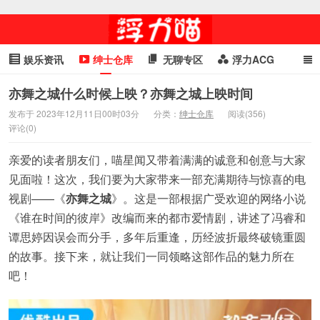
娱乐资讯
绅士仓库
无聊专区
浮力ACG
浮力GIF
明星头条
浮力资讯
头条女神
萌妹专区
亦舞之城什么时候上映？亦舞之城上映时间
发布于 2023年12月11日00时03分
分类：
绅士仓库
阅读(356)
cosplay
喵星闻
评论(0)
亲爱的读者朋友们，喵星闻又带着满满的诚意和创意与大家
见面啦！这次，我们要为大家带来一部充满期待与惊喜的电
视剧——《
亦舞之城
》。这是一部根据广受欢迎的网络小说
《谁在时间的彼岸》改编而来的都市爱情剧，讲述了冯睿和
谭思婷因误会而分手，多年后重逢，历经波折最终破镜重圆
的故事。接下来，就让我们一同领略这部作品的魅力所在
吧！