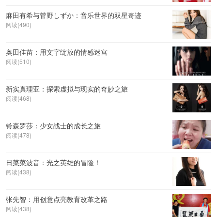
麻田有希与菅野しずか：音乐世界的双星奇迹
阅读(490)
奥田佳苗：用文字绽放的情感迷宫
阅读(510)
新实真理亚：探索虚拟与现实的奇妙之旅
阅读(468)
铃森罗莎：少女战士的成长之旅
阅读(478)
日菜菜波音：光之英雄的冒险！
阅读(438)
张先智：用创意点亮教育改革之路
阅读(438)