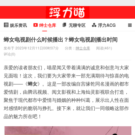
娱乐资讯
绅士仓库
无聊专区
浮力ACG
浮力GIF
明星头条
浮力资讯
头条女神
萌妹专区
蝉女电视剧什么时候播出？蝉女电视剧播出时间
发布于 2023年12月11日00时07分
分类：
绅士仓库
阅读(461)
cosplay
喵星闻
评论(0)
亲爱的读者朋友们，喵星闻又带着满满的诚意和创意与大家
见面啦！这次，我们要为大家带来一部充满期待与惊喜的电
视剧——《
蝉女
》。这是一部改编自宫缘乾同名漫画的都市
爱情剧，由腾讯视频、阅文影视和上海灿灵影视联合打造，
聚焦于现代都市中爱情与婚姻的种种纠葛，展示出人性在面
对感情时的脆弱与挣扎。接下来，就让我们一同领略这部作
品的魅力所在吧！