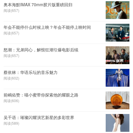
奥本海默IMAX 70mm胶片版重磅回归
阅读(657)
年会不能停什么时候上映？年会不能停上映时间
阅读(657)
怒潮：兄弟同心，解恨狂潮引爆电影后续
阅读(657)
蔡依林：华语乐坛的音乐魅力
阅读(602)
前嶋佑赞：喵小蜜带你探索他的耀眼之路
阅读(606)
吴千语：璀璨闪耀演艺新星的多彩世界
阅读(589)