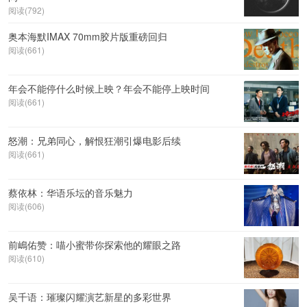
阅读(792)
奥本海默IMAX 70mm胶片版重磅回归
阅读(661)
年会不能停什么时候上映？年会不能停上映时间
阅读(661)
怒潮：兄弟同心，解恨狂潮引爆电影后续
阅读(661)
蔡依林：华语乐坛的音乐魅力
阅读(606)
前嶋佑赞：喵小蜜带你探索他的耀眼之路
阅读(610)
吴千语：璀璨闪耀演艺新星的多彩世界