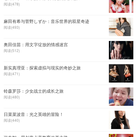
阅读(478)
麻田有希与菅野しずか：音乐世界的双星奇迹
阅读(493)
奥田佳苗：用文字绽放的情感迷宫
阅读(512)
新实真理亚：探索虚拟与现实的奇妙之旅
阅读(471)
铃森罗莎：少女战士的成长之旅
阅读(480)
日菜菜波音：光之英雄的冒险！
阅读(440)