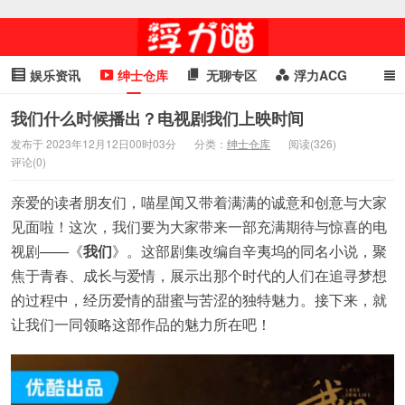
娱乐资讯
绅士仓库
无聊专区
浮力ACG
浮力GIF
明星头条
浮力资讯
头条女神
萌妹专区
我们什么时候播出？电视剧我们上映时间
发布于 2023年12月12日00时03分
分类：
绅士仓库
阅读(326)
cosplay
喵星闻
评论(0)
亲爱的读者朋友们，喵星闻又带着满满的诚意和创意与大家
见面啦！这次，我们要为大家带来一部充满期待与惊喜的电
视剧——《
我们
》。这部剧集改编自辛夷坞的同名小说，聚
焦于青春、成长与爱情，展示出那个时代的人们在追寻梦想
的过程中，经历爱情的甜蜜与苦涩的独特魅力。接下来，就
让我们一同领略这部作品的魅力所在吧！