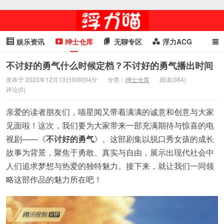
娱乐资讯
绅士仓库
无聊专区
浮力ACG
浮力GIF
明星头条
浮力资讯
头条女神
萌妹专区
不讨好的勇气什么时候定档？不讨好的勇气播出时间
发布于 2023年12月13日00时04分
分类：
绅士仓库
阅读(364)
cosplay
喵星闻
评论(0)
亲爱的读者朋友们，喵星闻又带着满满的诚意和创意与大家
见面啦！这次，我们要为大家带来一部充满期待与惊喜的电
视剧——《
不讨好的勇气
》。这部剧集以脱口秀女孩的成长
故事为背景，聚焦于勇敢、真实与自由，展示出现代社会中
人们追求梦想与热爱的独特魅力。接下来，就让我们一同领
略这部作品的魅力所在吧！