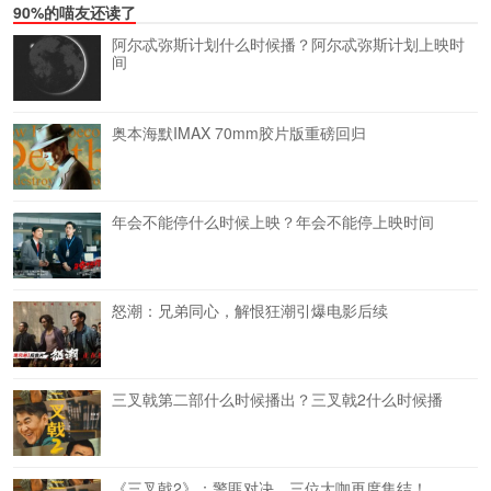
90%的喵友还读了
阿尔忒弥斯计划什么时候播？阿尔忒弥斯计划上映时
间
奥本海默IMAX 70mm胶片版重磅回归
年会不能停什么时候上映？年会不能停上映时间
怒潮：兄弟同心，解恨狂潮引爆电影后续
三叉戟第二部什么时候播出？三叉戟2什么时候播
《三叉戟2》：警匪对决，三位大咖再度集结！