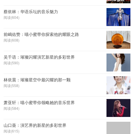
蔡依林：华语乐坛的音乐魅力
阅读(604)
前嶋佑赞：喵小蜜带你探索他的耀眼之路
阅读(608)
吴千语：璀璨闪耀演艺新星的多彩世界
阅读(590)
林依晨：璀璨星空中最闪耀的那一颗
阅读(558)
萧亚轩：喵小蜜带你领略她的音乐世界
阅读(584)
山口葵：演艺界的新星的多彩世界
阅读(615)