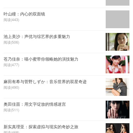
叶山瞳：内心的双面镜
阅读(443)
池上美沙：声优与综艺界的多重魅力
阅读(506)
苍乃佳奈：喵小蜜带你领略她的演技魅力
阅读(477)
麻田有希与菅野しずか：音乐世界的双星奇迹
阅读(490)
奥田佳苗：用文字绽放的情感迷宫
阅读(511)
新实真理亚：探索虚拟与现实的奇妙之旅
阅读(468)