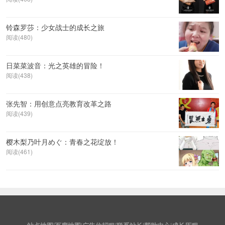
铃森罗莎：少女战士的成长之旅
阅读(480)
日菜菜波音：光之英雄的冒险！
阅读(438)
张先智：用创意点亮教育改革之路
阅读(439)
樱木梨乃叶月めぐ：青春之花绽放！
阅读(461)