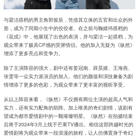
与梁洁搭档的男主角郭俊辰，凭借其立体的五官和出众的外
形，成为了同期小生中的佼佼者。在之前与鞠婧祎搭档的
《花戎》中，他展现了出色的表演，并与梁洁一起搭档，为
观众带来了极具CP感的荧屏情侣。他的加入无疑为《纵然》
增添了更多亮点和竞争力。
除了主演阵容的强大，剧中还有姜冠南、薛昊婧、王海燕、
张雯等一众实力派演员的加入。他们的颜值和演技兼备为剧
情增添了更多的色彩，为观众带来了更丰富的视听享受。
从以上阵容来看，《纵然》不仅拥有两位主演的超高人气和
实力，还有实力配角的助阵。加上唯美的奇幻剧情，该剧有
望成为都市爱情剧中的一颗璀璨明星。《纵然》在拍摄结束
后将于2024年3月上线于芒果TV播出。相信这部跨越时光的
爱情剧将为观众带来一段浪漫的旅程，让人仿佛置身于奇幻