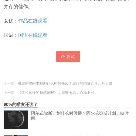
并存的佳作。
女优：
作品在线观看
国语：
国语在线观看
赞 (
0
)
上一篇
甜甜的陷阱电视剧什么时候播放？甜甜的陷阱几月几号上映
下一篇
《请和这样的我恋爱吧》：甜蜜满溢，心动不已
90%的喵友还读了
阿尔忒弥斯计划什么时候播？阿尔忒弥斯计划上映时
间