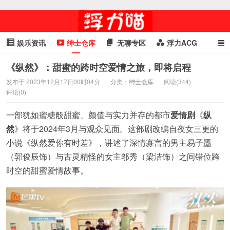
娱乐资讯
绅士仓库
无聊专区
浮力ACG
浮力GIF
明星头条
浮力资讯
头条女神
萌妹专区
《纵然》：甜蜜的跨时空爱情之旅，即将启程
发布于 2023年12月17日00时04分
分类：
绅士仓库
阅读(344)
cosplay
喵星闻
评论(0)
一部犹如蜜糖般甜蜜、颜值与实力并存的都市
爱情剧
《
纵
然
》将于2024年3月与观众见面。这部剧改编自夜女三更的
小说《纵然爱你有时差》，讲述了深情寡言的男主易子墨
（郭俊辰饰）与古灵精怪的女主邬秀（梁洁饰）之间错位跨
时空的甜蜜爱情故事。