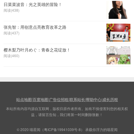
日菜菜波音：光之英雄的冒险！
阅读(438)
张先智：用创意点亮教育改革之路
阅读(437)
樱木梨乃叶月めぐ：青春之花绽放！
阅读(460)
站点地图
|
百度地图
|
广告位招租
|
联系站长
|
帮助中心
|
成长历程
本站所有内容均源自互联网，版权归原作者所有。如有不慎侵害到您的相关权
益，请留言告知，我们将第一时间删除致歉！
© 2020
喵星闻
（
粤ICP备19941039号-8
） 承载你浮力的喵星闻