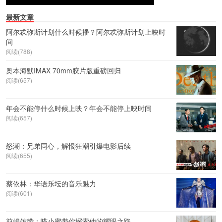
最新文章
阿尔忒弥斯计划什么时候播？阿尔忒弥斯计划上映时
间
阅读(788)
奥本海默IMAX 70mm胶片版重磅回归
阅读(657)
年会不能停什么时候上映？年会不能停上映时间
阅读(657)
怒潮：兄弟同心，解恨狂潮引爆电影后续
阅读(655)
蔡依林：华语乐坛的音乐魅力
阅读(601)
前嶋佑赞：喵小蜜带你探索他的耀眼之路