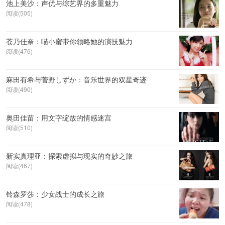
池上美沙：声优与综艺界的多重魅力
阅读(505)
苍乃佳奈：喵小蜜带你领略她的演技魅力
阅读(476)
麻田有希与菅野しずか：音乐世界的双星奇迹
阅读(490)
奥田佳苗：用文字绽放的情感迷宫
阅读(510)
新实真理亚：探索虚拟与现实的奇妙之旅
阅读(467)
铃森罗莎：少女战士的成长之旅
阅读(478)