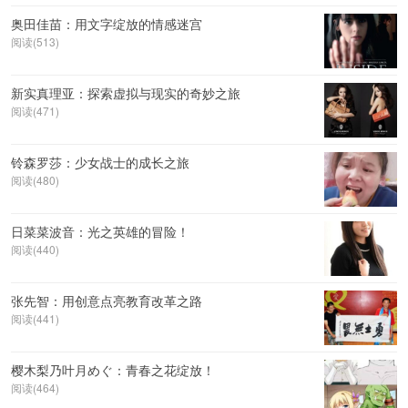
奥田佳苗：用文字绽放的情感迷宫
阅读(513)
新实真理亚：探索虚拟与现实的奇妙之旅
阅读(471)
铃森罗莎：少女战士的成长之旅
阅读(480)
日菜菜波音：光之英雄的冒险！
阅读(440)
张先智：用创意点亮教育改革之路
阅读(441)
樱木梨乃叶月めぐ：青春之花绽放！
阅读(464)