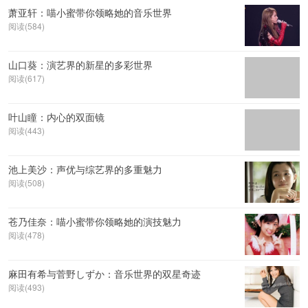
萧亚轩：喵小蜜带你领略她的音乐世界
阅读(584)
山口葵：演艺界的新星的多彩世界
阅读(617)
叶山瞳：内心的双面镜
阅读(443)
池上美沙：声优与综艺界的多重魅力
阅读(508)
苍乃佳奈：喵小蜜带你领略她的演技魅力
阅读(478)
麻田有希与菅野しずか：音乐世界的双星奇迹
阅读(493)