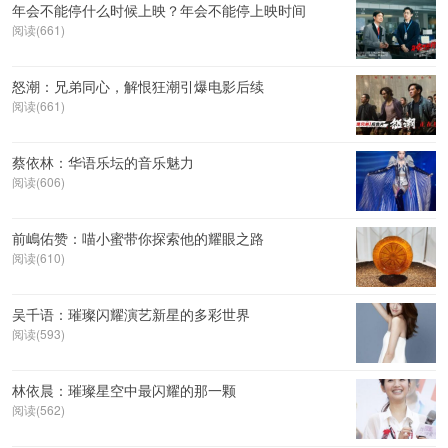
年会不能停什么时候上映？年会不能停上映时间
阅读(661)
怒潮：兄弟同心，解恨狂潮引爆电影后续
阅读(661)
蔡依林：华语乐坛的音乐魅力
阅读(606)
前嶋佑赞：喵小蜜带你探索他的耀眼之路
阅读(610)
吴千语：璀璨闪耀演艺新星的多彩世界
阅读(593)
林依晨：璀璨星空中最闪耀的那一颗
阅读(562)