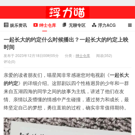
娱乐资讯
绅士仓库
无聊专区
浮力ACG
浮力GIF
明星头条
浮力资讯
头条女神
萌妹专区
一起长大的约定什么时候播出？一起长大的约定上映
时间
cosplay
喵星闻
发布于 2023年12月18日00时05分
分类：
绅士仓库
阅读(352)
评论(0)
亲爱的读者朋友们，喵星闻非常感谢您对电视剧《
一起长大
的约定
》的详细介绍。这部剧以四个性格迥异的少年和一群
来自五湖四海的同学之间的故事为主线，讲述了他们在友
情、亲情以及懵懂的情感中产生碰撞，通过努力和成长，最
终坚定自己的梦想，勇往直前的过程，确实非常值得期待。