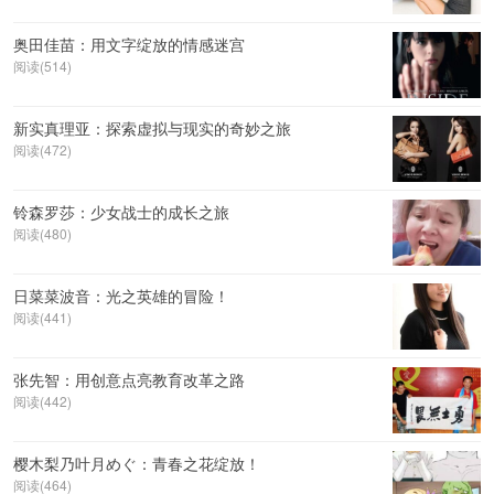
奥田佳苗：用文字绽放的情感迷宫
阅读(514)
新实真理亚：探索虚拟与现实的奇妙之旅
阅读(472)
铃森罗莎：少女战士的成长之旅
阅读(480)
日菜菜波音：光之英雄的冒险！
阅读(441)
张先智：用创意点亮教育改革之路
阅读(442)
樱木梨乃叶月めぐ：青春之花绽放！
阅读(464)