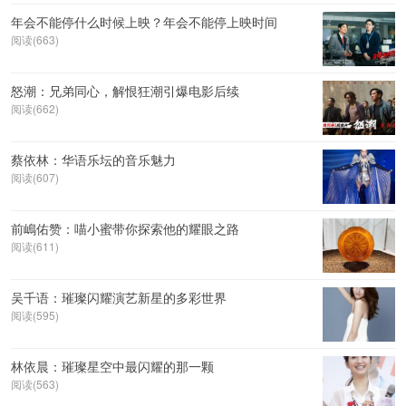
年会不能停什么时候上映？年会不能停上映时间
阅读(663)
怒潮：兄弟同心，解恨狂潮引爆电影后续
阅读(662)
蔡依林：华语乐坛的音乐魅力
阅读(607)
前嶋佑赞：喵小蜜带你探索他的耀眼之路
阅读(611)
吴千语：璀璨闪耀演艺新星的多彩世界
阅读(595)
林依晨：璀璨星空中最闪耀的那一颗
阅读(563)