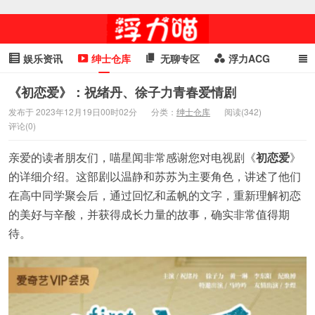
娱乐资讯
绅士仓库
无聊专区
浮力ACG
浮力GIF
明星头条
浮力资讯
头条女神
萌妹专区
《初恋爱》：祝绪丹、徐子力青春爱情剧
发布于 2023年12月19日00时02分
分类：
绅士仓库
阅读(342)
cosplay
喵星闻
评论(0)
亲爱的读者朋友们，喵星闻非常感谢您对电视剧《
初恋爱
》
的详细介绍。这部剧以温静和苏苏为主要角色，讲述了他们
在高中同学聚会后，通过回忆和孟帆的文字，重新理解初恋
的美好与辛酸，并获得成长力量的故事，确实非常值得期
待。