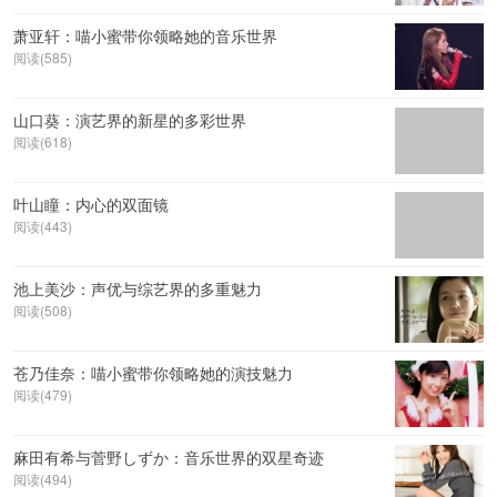
萧亚轩：喵小蜜带你领略她的音乐世界
阅读(585)
山口葵：演艺界的新星的多彩世界
阅读(618)
叶山瞳：内心的双面镜
阅读(443)
池上美沙：声优与综艺界的多重魅力
阅读(508)
苍乃佳奈：喵小蜜带你领略她的演技魅力
阅读(479)
麻田有希与菅野しずか：音乐世界的双星奇迹
阅读(494)