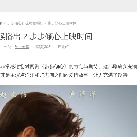
库
步步倾心什么时候播出？步步倾心上映时间
>
候播出？步步倾心上映时间
分类：
绅士仓库
阅读(303)
评论(0)
闻非常感谢您对网剧《
步步倾心
》的肯定与期待。这部剧确实充
尤其是主演卢洋洋和赵志伟之间的爱情故事，让人充满了期待。