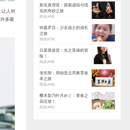
新实真理亚：探索虚拟与现
，让人对
实的奇妙之旅
阅读(468)
了许多吸
铃森罗莎：少女战士的成长
之旅
阅读(478)
日菜菜波音：光之英雄的冒
险！
阅读(438)
张先智：用创意点亮教育改
革之路
阅读(438)
樱木梨乃叶月めぐ：青春之
花绽放！
阅读(460)