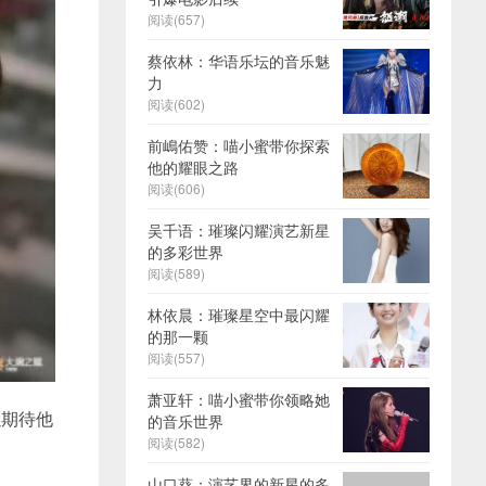
阅读(657)
蔡依林：华语乐坛的音乐魅
力
阅读(602)
前嶋佑赞：喵小蜜带你探索
他的耀眼之路
阅读(606)
吴千语：璀璨闪耀演艺新星
的多彩世界
阅读(589)
林依晨：璀璨星空中最闪耀
的那一颗
阅读(557)
萧亚轩：喵小蜜带你领略她
以期待他
的音乐世界
阅读(582)
山口葵：演艺界的新星的多