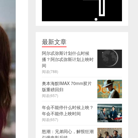
最新文章
阿尔忒弥斯计划什么时候
播？阿尔忒弥斯计划上映时
间
阅读(788)
奥本海默IMAX 70mm胶片
版重磅回归
阅读(657)
年会不能停什么时候上映？
年会不能停上映时间
阅读(657)
怒潮：兄弟同心，解恨狂潮
引爆电影后续