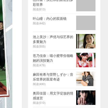
彩世界
阅读(613)
叶山瞳：内心的双面镜
阅读(442)
池上美沙：声优与综艺界的
多重魅力
阅读(505)
苍乃佳奈：喵小蜜带你领略
她的演技魅力
阅读(476)
麻田有希与菅野しずか：音
乐世界的双星奇迹
阅读(490)
奥田佳苗：用文字绽放的情
感迷宫
阅读(510)