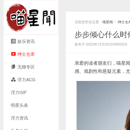
当前您所在位置：
喵星闻
绅士仓
>
步步倾心什么时
娱乐资讯
发布于 2023年12月20日00时02分
绅士仓库
亲爱的读者朋友们，喵星
无聊专区
感、戏剧性和悬疑元素，
浮力ACG
浮力GIF
明星头条
浮力资讯