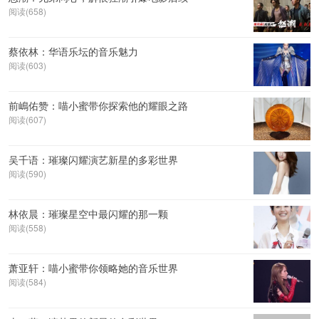
阅读(658)
蔡依林：华语乐坛的音乐魅力
阅读(603)
前嶋佑赞：喵小蜜带你探索他的耀眼之路
阅读(607)
吴千语：璀璨闪耀演艺新星的多彩世界
阅读(590)
林依晨：璀璨星空中最闪耀的那一颗
阅读(558)
萧亚轩：喵小蜜带你领略她的音乐世界
阅读(584)