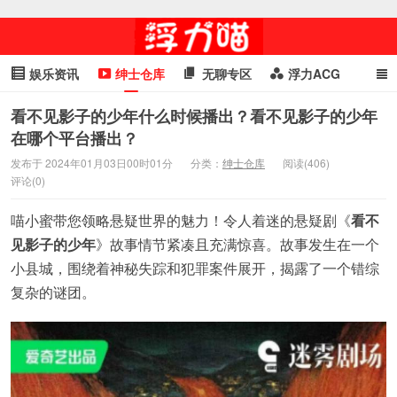
娱乐资讯
绅士仓库
无聊专区
浮力ACG
浮力GIF
明星头条
浮力资讯
头条女神
萌妹专区
看不见影子的少年什么时候播出？看不见影子的少年
在哪个平台播出？
cosplay
喵星闻
发布于 2024年01月03日00时01分
分类：
绅士仓库
阅读(406)
评论(0)
喵小蜜带您领略悬疑世界的魅力！令人着迷的悬疑剧《
看不
见影子的少年
》故事情节紧凑且充满惊喜。故事发生在一个
小县城，围绕着神秘失踪和犯罪案件展开，揭露了一个错综
复杂的谜团。