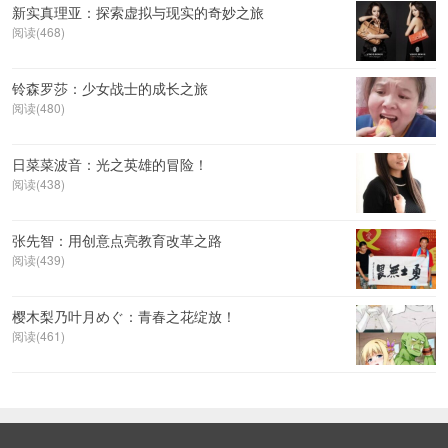
新实真理亚：探索虚拟与现实的奇妙之旅
阅读(468)
铃森罗莎：少女战士的成长之旅
阅读(480)
日菜菜波音：光之英雄的冒险！
阅读(438)
张先智：用创意点亮教育改革之路
阅读(439)
樱木梨乃叶月めぐ：青春之花绽放！
阅读(461)