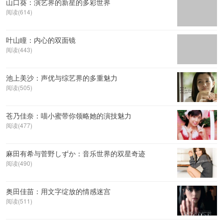
山口葵：演艺界的新星的多彩世界
阅读(614)
叶山瞳：内心的双面镜
阅读(443)
池上美沙：声优与综艺界的多重魅力
阅读(505)
苍乃佳奈：喵小蜜带你领略她的演技魅力
阅读(477)
麻田有希与菅野しずか：音乐世界的双星奇迹
阅读(490)
奥田佳苗：用文字绽放的情感迷宫
阅读(511)