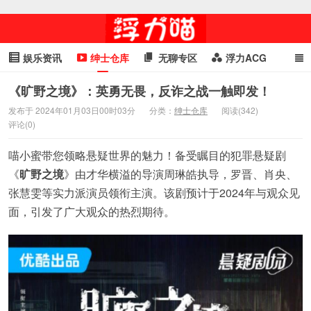
娱乐资讯
绅士仓库
无聊专区
浮力ACG
浮力GIF
明星头条
浮力资讯
头条女神
萌妹专区
《旷野之境》：英勇无畏，反诈之战一触即发！
发布于 2024年01月03日00时03分
分类：
绅士仓库
阅读(342)
cosplay
喵星闻
评论(0)
喵小蜜带您领略悬疑世界的魅力！备受瞩目的犯罪悬疑剧
《
旷野之境
》由才华横溢的导演周琳皓执导，罗晋、肖央、
张慧雯等实力派演员领衔主演。该剧预计于2024年与观众见
面，引发了广大观众的热烈期待。