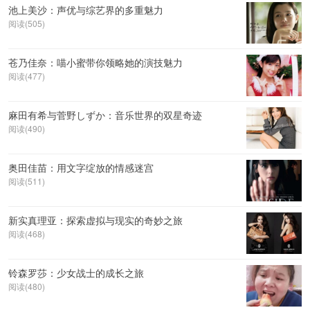
池上美沙：声优与综艺界的多重魅力
阅读(505)
苍乃佳奈：喵小蜜带你领略她的演技魅力
阅读(477)
麻田有希与菅野しずか：音乐世界的双星奇迹
阅读(490)
奥田佳苗：用文字绽放的情感迷宫
阅读(511)
新实真理亚：探索虚拟与现实的奇妙之旅
阅读(468)
铃森罗莎：少女战士的成长之旅
阅读(480)