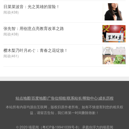
日菜菜波音：光之英雄的冒险！
阅读(438)
张先智：用创意点亮教育改革之路
阅读(438)
樱木梨乃叶月めぐ：青春之花绽放！
阅读(461)
站点地图
|
百度地图
|
广告位招租
|
联系站长
|
帮助中心
|
成长历程
本站所有内容均源自互联网，版权归原作者所有。如有不慎侵害到您的相关权
益，请留言告知，我们将第一时间删除致歉！
© 2020
喵星闻
（
粤ICP备19941039号-8
） 承载你浮力的喵星闻