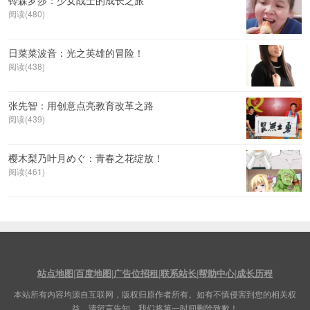
阅读(480)
日菜菜波音：光之英雄的冒险！
阅读(438)
张先智：用创意点亮教育改革之路
阅读(439)
樱木梨乃叶月めぐ：青春之花绽放！
阅读(461)
站点地图
|
百度地图
|
广告位招租
|
联系站长
|
帮助中心
|
成长历程
本站所有内容均源自互联网，版权归原作者所有。如有不慎侵害到您的相关权
益，请留言告知，我们将第一时间删除致歉！