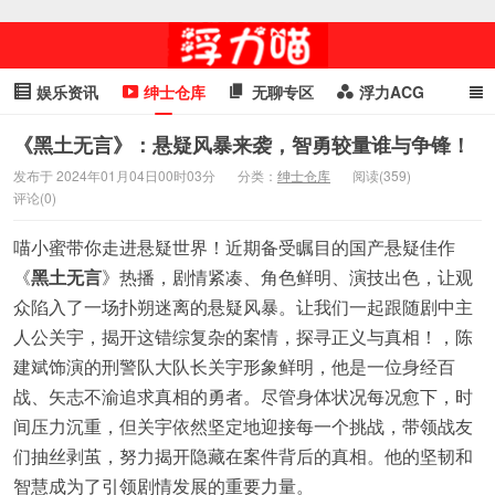
娱乐资讯
绅士仓库
无聊专区
浮力ACG
浮力GIF
明星头条
浮力资讯
头条女神
萌妹专区
《黑土无言》：悬疑风暴来袭，智勇较量谁与争锋！
发布于 2024年01月04日00时03分
分类：
绅士仓库
阅读(359)
cosplay
喵星闻
评论(0)
喵小蜜带你走进悬疑世界！近期备受瞩目的国产悬疑佳作
《
黑土无言
》热播，剧情紧凑、角色鲜明、演技出色，让观
众陷入了一场扑朔迷离的悬疑风暴。让我们一起跟随剧中主
人公关宇，揭开这错综复杂的案情，探寻正义与真相！，陈
建斌饰演的刑警队大队长关宇形象鲜明，他是一位身经百
战、矢志不渝追求真相的勇者。尽管身体状况每况愈下，时
间压力沉重，但关宇依然坚定地迎接每一个挑战，带领战友
们抽丝剥茧，努力揭开隐藏在案件背后的真相。他的坚韧和
智慧成为了引领剧情发展的重要力量。