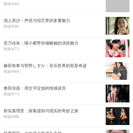
阅读(443)
池上美沙：声优与综艺界的多重魅力
阅读(506)
苍乃佳奈：喵小蜜带你领略她的演技魅力
阅读(477)
麻田有希与菅野しずか：音乐世界的双星奇迹
阅读(490)
奥田佳苗：用文字绽放的情感迷宫
阅读(511)
新实真理亚：探索虚拟与现实的奇妙之旅
阅读(468)
铃森罗莎：少女战士的成长之旅