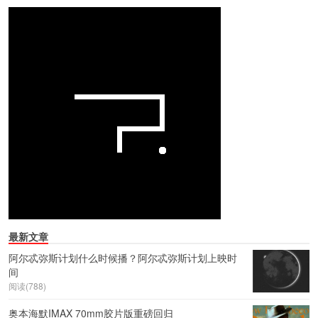
最新文章
阿尔忒弥斯计划什么时候播？阿尔忒弥斯计划上映时
间
阅读(788)
奥本海默IMAX 70mm胶片版重磅回归