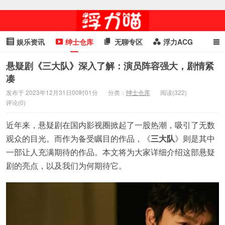
娱乐资讯
绅士仓库
无聊专区
浮力ACG
浮力GIF
明星头条
浮力资讯
头条女神
萌妹专区
悬疑剧《三大队》深入了解：演员阵容强大，剧情紧
凑
cosplay
喵星闻
发布于 2023年12月31日00时01分
分类：
绅士仓库
阅读(322)
评论(0)
近年来，悬疑剧在国内影视圈掀起了一股热潮，吸引了无数
观众的目光。而作为备受瞩目的作品，《
三大队
》则是其中
一部让人充满期待的作品。本文将为大家详细介绍这部悬疑
剧的亮点，以及我们为何期待它。