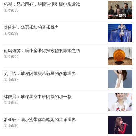
怒潮：兄弟同心，解恨狂潮引爆电影后续
阅读(653)
蔡依林：华语乐坛的音乐魅力
阅读(599)
前嶋佑赞：喵小蜜带你探索他的耀眼之路
阅读(604)
吴千语：璀璨闪耀演艺新星的多彩世界
阅读(587)
林依晨：璀璨星空中最闪耀的那一颗
阅读(555)
萧亚轩：喵小蜜带你领略她的音乐世界
阅读(580)