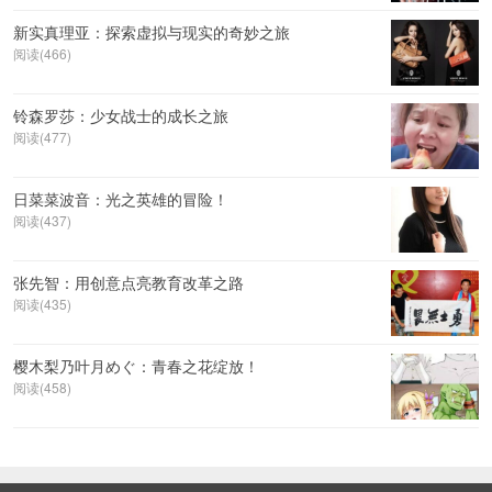
新实真理亚：探索虚拟与现实的奇妙之旅
阅读(466)
铃森罗莎：少女战士的成长之旅
阅读(477)
日菜菜波音：光之英雄的冒险！
阅读(437)
张先智：用创意点亮教育改革之路
阅读(435)
樱木梨乃叶月めぐ：青春之花绽放！
阅读(458)