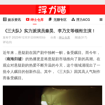
娱乐资讯
绅士仓库
无聊专区
浮力ACG
浮力GIF
明星头条
浮力资讯
头条女神
萌妹专区
《三大队》实力派演员秦昊、李乃文等领衔主演！
发布于 2023年12月31日00时03分
分类：
绅士仓库
阅读(317)
cosplay
喵星闻
评论(0)
近年来，悬疑剧在国产剧中独树一帜，备受瞩目。而今年，
《
南海归墟
》的热播更是将悬疑剧市场推向了新的高潮。在
观众对悬疑剧的热爱不断升温的今天，这个领域涌现出了一
批令人瞩目的创新作品。其中，《三大队》因其高人气制作
而备受瞩目。