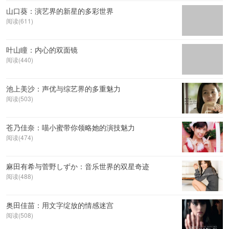
山口葵：演艺界的新星的多彩世界
阅读(611)
叶山瞳：内心的双面镜
阅读(440)
池上美沙：声优与综艺界的多重魅力
阅读(503)
苍乃佳奈：喵小蜜带你领略她的演技魅力
阅读(474)
麻田有希与菅野しずか：音乐世界的双星奇迹
阅读(488)
奥田佳苗：用文字绽放的情感迷宫
阅读(508)