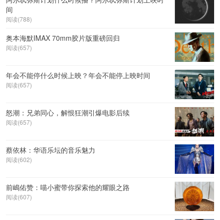
间
阅读(788)
奥本海默IMAX 70mm胶片版重磅回归
阅读(657)
年会不能停什么时候上映？年会不能停上映时间
阅读(657)
怒潮：兄弟同心，解恨狂潮引爆电影后续
阅读(657)
蔡依林：华语乐坛的音乐魅力
阅读(602)
前嶋佑赞：喵小蜜带你探索他的耀眼之路
阅读(607)