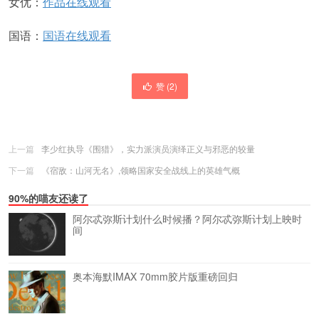
女优：
作品在线观看
国语：
国语在线观看
赞 (
2
)
上一篇
李少红执导《围猎》，实力派演员演绎正义与邪恶的较量
下一篇
《宿敌：山河无名》,领略国家安全战线上的英雄气概
90%的喵友还读了
阿尔忒弥斯计划什么时候播？阿尔忒弥斯计划上映时
间
奥本海默IMAX 70mm胶片版重磅回归