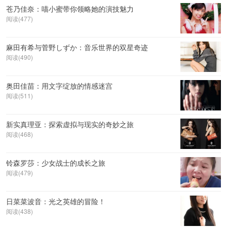
苍乃佳奈：喵小蜜带你领略她的演技魅力
阅读(477)
麻田有希与菅野しずか：音乐世界的双星奇迹
阅读(490)
奥田佳苗：用文字绽放的情感迷宫
阅读(511)
新实真理亚：探索虚拟与现实的奇妙之旅
阅读(468)
铃森罗莎：少女战士的成长之旅
阅读(479)
日菜菜波音：光之英雄的冒险！
阅读(438)