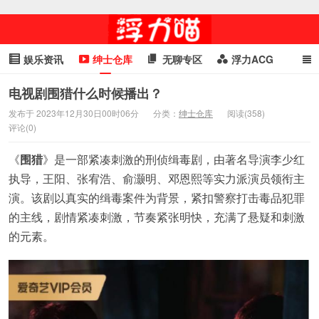
娱乐资讯
绅士仓库
无聊专区
浮力ACG
浮力GIF
明星头条
浮力资讯
头条女神
萌妹专区
电视剧围猎什么时候播出？
发布于 2023年12月30日00时06分
分类：
绅士仓库
阅读(358)
cosplay
喵星闻
评论(0)
《
围猎
》是一部紧凑刺激的刑侦缉毒剧，由著名导演李少红
执导，王阳、张宥浩、俞灏明、邓恩熙等实力派演员领衔主
演。该剧以真实的缉毒案件为背景，紧扣警察打击毒品犯罪
的主线，剧情紧凑刺激，节奏紧张明快，充满了悬疑和刺激
的元素。