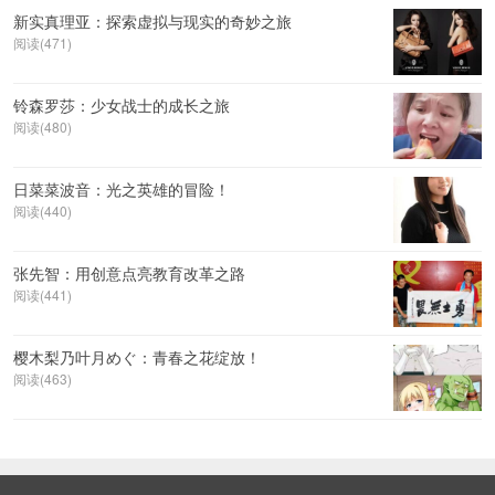
新实真理亚：探索虚拟与现实的奇妙之旅
阅读(471)
铃森罗莎：少女战士的成长之旅
阅读(480)
日菜菜波音：光之英雄的冒险！
阅读(440)
张先智：用创意点亮教育改革之路
阅读(441)
樱木梨乃叶月めぐ：青春之花绽放！
阅读(463)