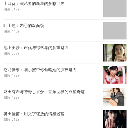
山口葵：演艺界的新星的多彩世界
阅读(617)
叶山瞳：内心的双面镜
阅读(443)
池上美沙：声优与综艺界的多重魅力
阅读(507)
苍乃佳奈：喵小蜜带你领略她的演技魅力
阅读(478)
麻田有希与菅野しずか：音乐世界的双星奇迹
阅读(493)
奥田佳苗：用文字绽放的情感迷宫
阅读(512)