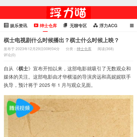
娱乐资讯
绅士仓库
无聊专区
浮力ACG
浮力GIF
明星头条
浮力资讯
头条女神
萌妹专区
棋士电视剧什么时候播出？棋士什么时候上映？
发布于 2023年12月29日00时04分
分类：
绅士仓库
阅读(368)
cosplay
喵星闻
评论(0)
自从《
棋士
》宣布开拍以来，这部电影就吸引了无数观众和
媒体的关注。这部电影由才华横溢的导演房远和高妮妮联手
执导，预计将于 2025 年 1 月与观众见面。