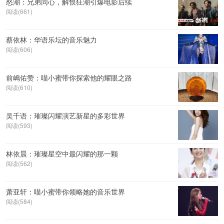
怒潮：兄弟同心，解恨狂潮引爆电影后续
阅读(661)
蔡依林：华语乐坛的音乐魅力
阅读(606)
前嶋佑赞：喵小蜜带你探索他的耀眼之路
阅读(610)
吴千语：璀璨闪耀演艺新星的多彩世界
阅读(593)
林依晨：璀璨星空中最闪耀的那一颗
阅读(562)
萧亚轩：喵小蜜带你领略她的音乐世界
阅读(584)