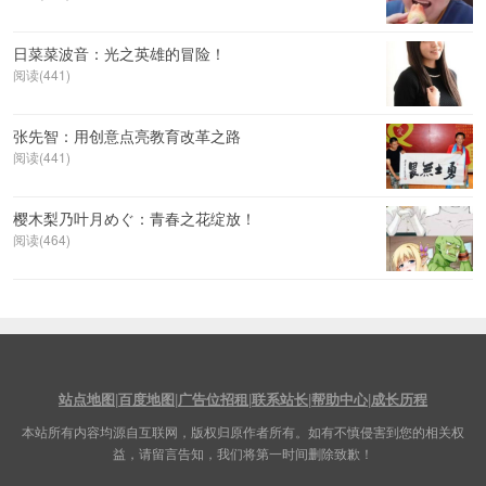
日菜菜波音：光之英雄的冒险！
阅读(441)
张先智：用创意点亮教育改革之路
阅读(441)
樱木梨乃叶月めぐ：青春之花绽放！
阅读(464)
站点地图
|
百度地图
|
广告位招租
|
联系站长
|
帮助中心
|
成长历程
本站所有内容均源自互联网，版权归原作者所有。如有不慎侵害到您的相关权
益，请留言告知，我们将第一时间删除致歉！