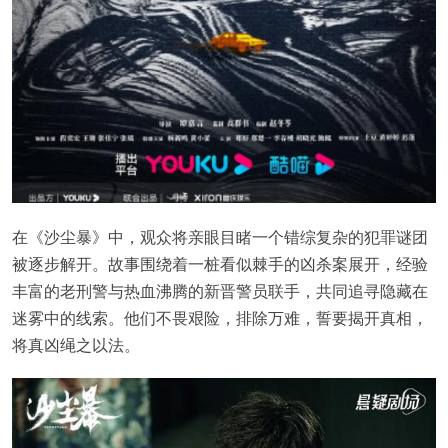
在《沙尘暴》中，观众将亲眼目睹一个错综复杂的犯罪谜团
被逐步解开。故事围绕着一桩看似棘手的凶杀案展开，经验
丰富的老刑警与热血沸腾的新晋警员联手，共同追寻隐藏在
迷雾中的线索。他们不畏艰险，排除万难，誓要揭开真相，
将真凶绳之以法。