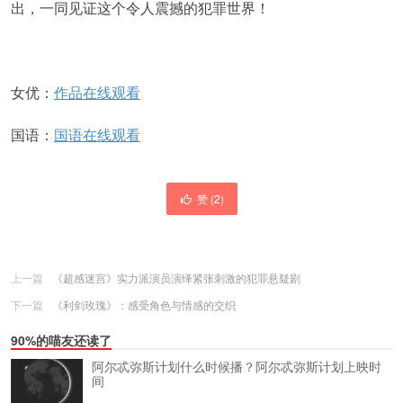
出，一同见证这个令人震撼的犯罪世界！
女优：
作品在线观看
国语：
国语在线观看
赞 (
2
)
上一篇
《超感迷宫》实力派演员演绎紧张刺激的犯罪悬疑剧
下一篇
《利剑玫瑰》：感受角色与情感的交织
90%的喵友还读了
阿尔忒弥斯计划什么时候播？阿尔忒弥斯计划上映时
间