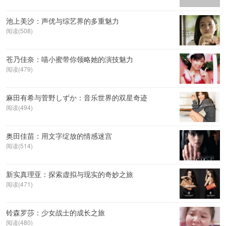
池上美沙：声优与综艺界的多重魅力
阅读(508)
苍乃佳奈：喵小蜜带你领略她的演技魅力
阅读(479)
麻田有希与菅野しずか：音乐世界的双星奇迹
阅读(494)
奥田佳苗：用文字绽放的情感迷宫
阅读(514)
新实真理亚：探索虚拟与现实的奇妙之旅
阅读(471)
铃森罗莎：少女战士的成长之旅
阅读(480)