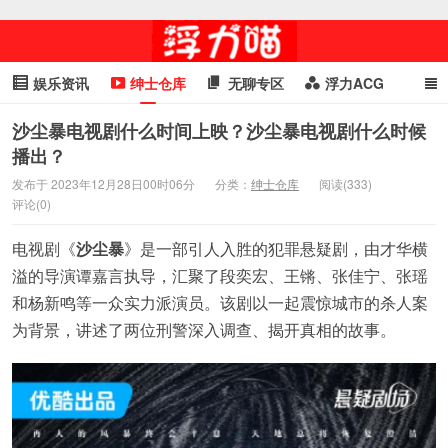
娱乐资讯
绅士仓库
无聊专区
浮力ACG
浮力GIF
明星头条
浮力资讯
头条女神
萌妹专区
沙尘暴电视剧什么时间上映？沙尘暴电视剧什么时候
播出？
cosplay
喵星闻
发布于 2023年12月28日00时06分
分类：
绅士仓库
阅读(333)
评论(0)
电视剧《
沙尘暴
》是一部引人入胜的犯罪悬疑剧，由才华横
溢的导演谭嘉言执导，汇聚了段奕宏、王锵、张佳宁、张瑶
和杨新鸣等一众实力派演员。该剧以一起震惊城市的杀人案
为背景，讲述了两位刑警深入调查、揭开真相的故事。