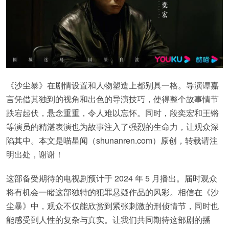
《沙尘暴》在剧情设置和人物塑造上都别具一格。导演谭嘉
言凭借其独到的视角和出色的导演技巧，使得整个故事情节
跌宕起伏，悬念重重，令人难以忘怀。同时，段奕宏和王锵
等演员的精湛表演也为故事注入了强烈的生命力，让观众深
陷其中。本文是喵星闻（shunanren.com）原创，转载请注
明出处，谢谢！
这部备受期待的电视剧预计于 2024 年 5 月播出。届时观众
将有机会一睹这部独特的犯罪悬疑作品的风彩。相信在《沙
尘暴》中，观众不仅能欣赏到紧张刺激的刑侦情节，同时也
能感受到人性的复杂与真实。让我们共同期待这部剧的播