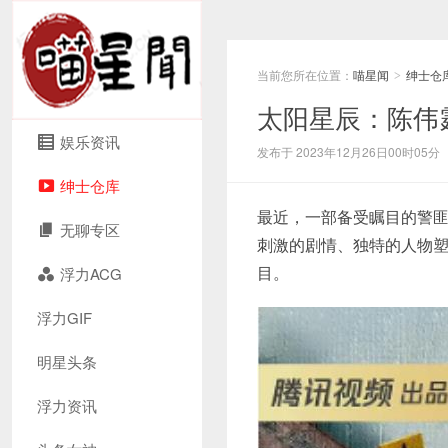
当前您所在位置：
喵星闻
绅士仓
>
太阳星辰：陈伟
娱乐资讯
发布于 2023年12月26日00时05分
绅士仓库
最近，一部备受瞩目的警
无聊专区
刺激的剧情、独特的人物
目。
浮力ACG
浮力GIF
明星头条
浮力资讯