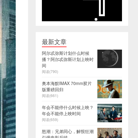
最新文章
阿尔忒弥斯计划什么时候
播？阿尔忒弥斯计划上映时
间
阅读(790)
奥本海默IMAX 70mm胶片
版重磅回归
阅读(661)
年会不能停什么时候上映？
年会不能停上映时间
阅读(659)
怒潮：兄弟同心，解恨狂潮
引爆电影后续