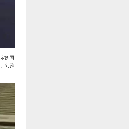
复杂多面
拒。刘雅