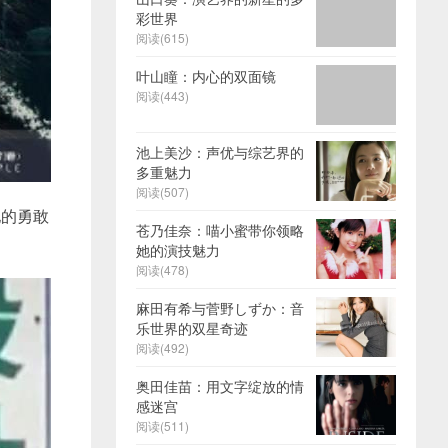
彩世界
阅读(615)
叶山瞳：内心的双面镜
阅读(443)
池上美沙：声优与综艺界的
多重魅力
阅读(507)
他的勇敢
苍乃佳奈：喵小蜜带你领略
她的演技魅力
阅读(478)
麻田有希与菅野しずか：音
乐世界的双星奇迹
阅读(492)
奥田佳苗：用文字绽放的情
感迷宫
阅读(511)