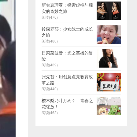
新实真理亚：探索虚拟与现
实的奇妙之旅
阅读(470)
铃森罗莎：少女战士的成长
之旅
阅读(480)
日菜菜波音：光之英雄的冒
险！
阅读(439)
张先智：用创意点亮教育改
革之路
阅读(440)
樱木梨乃叶月めぐ：青春之
花绽放！
阅读(462)