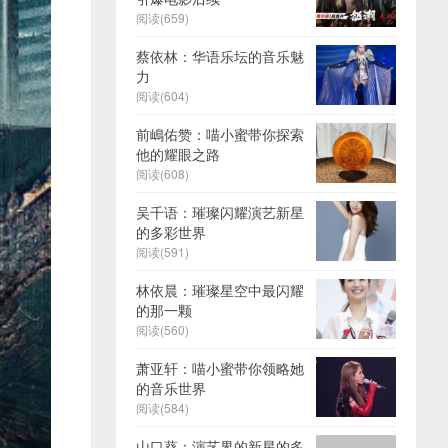
阅读(659)
蔡依林：华语乐坛的音乐魅
力
阅读(604)
前嶋佑赞：喵小蜜带你探索
他的耀眼之路
阅读(608)
吴千语：璀璨闪耀演艺新星
的多彩世界
阅读(591)
林依晨：璀璨星空中最闪耀
的那一颗
阅读(560)
萧亚轩：喵小蜜带你领略她
的音乐世界
阅读(584)
山口葵：演艺界的新星的多