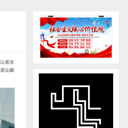
剧以紧张
让观众瞩