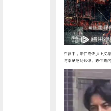
在剧中，陈伟霆饰演正义
与奉献感到钦佩。陈伟霆