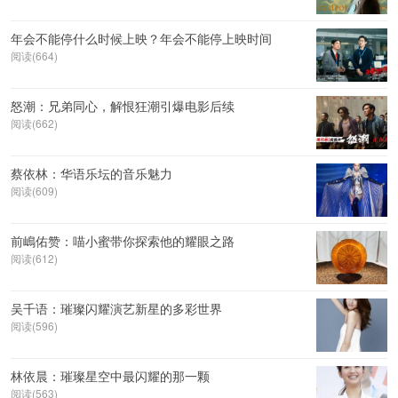
年会不能停什么时候上映？年会不能停上映时间
阅读(664)
怒潮：兄弟同心，解恨狂潮引爆电影后续
阅读(662)
蔡依林：华语乐坛的音乐魅力
阅读(609)
前嶋佑赞：喵小蜜带你探索他的耀眼之路
阅读(612)
吴千语：璀璨闪耀演艺新星的多彩世界
阅读(596)
林依晨：璀璨星空中最闪耀的那一颗
阅读(563)