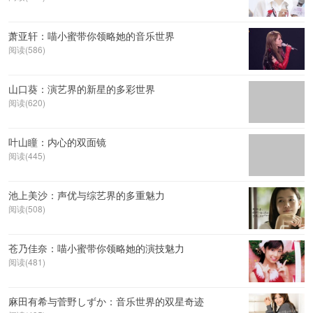
萧亚轩：喵小蜜带你领略她的音乐世界
阅读(586)
山口葵：演艺界的新星的多彩世界
阅读(620)
叶山瞳：内心的双面镜
阅读(445)
池上美沙：声优与综艺界的多重魅力
阅读(508)
苍乃佳奈：喵小蜜带你领略她的演技魅力
阅读(481)
麻田有希与菅野しずか：音乐世界的双星奇迹