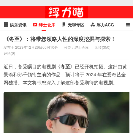
娱乐资讯
绅士仓库
无聊专区
浮力ACG
浮力GIF
明星头条
浮力资讯
头条女神
萌妹专区
《冬至》：将带您领略人性的深度挖掘与探索！
发布于 2023年12月26日00时10分
分类：
绅士仓库
阅读(350)
cosplay
喵星闻
评论(0)
近日，备受瞩目的电视剧《
冬至
》已经开机拍摄。这部由黄
景瑜和孙千领衔主演的作品，预计将于 2024 年在爱奇艺全
网独播。本文将带您深入了解这部备受期待的电视剧。