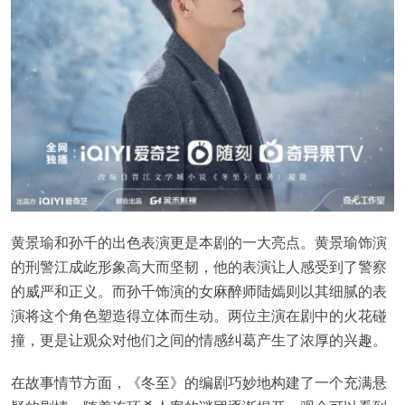
黄景瑜和孙千的出色表演更是本剧的一大亮点。黄景瑜饰演
的刑警江成屹形象高大而坚韧，他的表演让人感受到了警察
的威严和正义。而孙千饰演的女麻醉师陆嫣则以其细腻的表
演将这个角色塑造得立体而生动。两位主演在剧中的火花碰
撞，更是让观众对他们之间的情感纠葛产生了浓厚的兴趣。
在故事情节方面，《冬至》的编剧巧妙地构建了一个充满悬