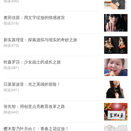
阅读(495)
奥田佳苗：用文字绽放的情感迷宫
阅读(516)
新实真理亚：探索虚拟与现实的奇妙之旅
阅读(473)
铃森罗莎：少女战士的成长之旅
阅读(481)
日菜菜波音：光之英雄的冒险！
阅读(441)
张先智：用创意点亮教育改革之路
阅读(442)
樱木梨乃叶月めぐ：青春之花绽放！