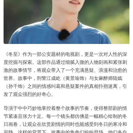
《冬至》作为一部公安题材的电视剧，更是一次对人性的深
度挖掘与探索。这部作品通过细腻入微的人物刻画和紧张刺
激的故事情节，将观众带入了一个充满悬疑、浪漫和治愈的
世界。故事中，刑警江成屹（黄景瑜饰）与女麻醉师陆嫣
（孙千饰）之间的情感纠葛和悬疑案件的真相扑朔迷离，引
发了观众强烈的好奇心。
导演于中中巧妙地掌控着整个故事的节奏，使得整部剧的情
节紧凑且张力十足。每一个镜头都仿佛是一幅精心绘制的冬
日画卷，让观众在欣赏剧情的同时也能感受到冬日的寒冷和
寂静。这样的背景下，故事中的角色们纷纷登场，他们各自