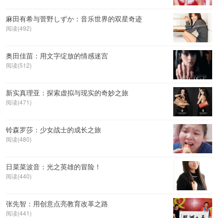
麻田有希与菅野しずか：音乐世界的双星奇迹
阅读(492)
奥田佳苗：用文字绽放的情感迷宫
阅读(512)
新实真理亚：探索虚拟与现实的奇妙之旅
阅读(471)
铃森罗莎：少女战士的成长之旅
阅读(480)
日菜菜波音：光之英雄的冒险！
阅读(440)
张先智：用创意点亮教育改革之路
阅读(441)