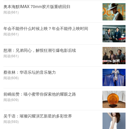
奥本海默IMAX 70mm胶片版重磅回归
阅读(661)
年会不能停什么时候上映？年会不能停上映时间
阅读(661)
怒潮：兄弟同心，解恨狂潮引爆电影后续
阅读(661)
蔡依林：华语乐坛的音乐魅力
阅读(606)
前嶋佑赞：喵小蜜带你探索他的耀眼之路
阅读(609)
吴千语：璀璨闪耀演艺新星的多彩世界
阅读(593)