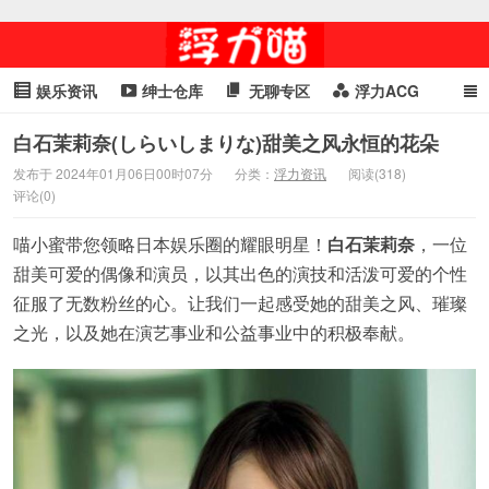
娱乐资讯
绅士仓库
无聊专区
浮力ACG
浮力GIF
明星头条
浮力资讯
头条女神
萌妹专区
白石茉莉奈(しらいしまりな)甜美之风永恒的花朵
发布于 2024年01月06日00时07分
分类：
浮力资讯
阅读(318)
cosplay
喵星闻
评论(0)
喵小蜜带您领略日本娱乐圈的耀眼明星！
白石茉莉奈
，一位
甜美可爱的偶像和演员，以其出色的演技和活泼可爱的个性
征服了无数粉丝的心。让我们一起感受她的甜美之风、璀璨
之光，以及她在演艺事业和公益事业中的积极奉献。